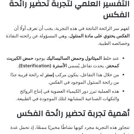
التفسير العلمي لتجربة تحضير رائحة
الفكس
لفهم سر الرائحة الناتجة في هذه التجربة، يجب أن نعرف أولًا أن
الفكس يحتوي على مادة المنثول
، وهي المسؤولة عن رائحته النفاذة
وخصائصه الطبية.
عند خلط
الميثانول وحمض الساليساليك
بوجود
حمض الكبريت
كمحفز
، يحدث تفاعل يُسمى
الأسترة (Esterification)
.
من خلال هذا التفاعل، يتكون مركب
إستر
له رائحة قريبة جدًا
من رائحة المنثول الموجود في الفكس.
هذه العملية تبرز دور الكيمياء العضوية في إنتاج الروائح
والنكهات الصناعية المشابهة لتلك الموجودة في الطبيعة.
أهمية تجربة تحضير رائحة الفكس
تتجاوز هذه التجربة مجرد كونها نشاطًا مخبريًا ممتعًا، إذ تحمل عدة