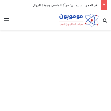
لغز الحجر السليماني: مرآة الماضي ونبوءة الزوال
بحث عن
الق