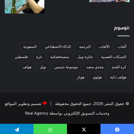
الوسوم
ألعاب
الألعاب
الترجمة
الذكاء الاصطناعي
السعودية
الشبكات العصبية
جائزة نوبل
سفينةفضائية
غزة
فلسطين
كرة القدم
مجدي سعيد
موسوعة جينيس
نوبل
هواتف
هواتف ذكية
هواوي
هونار
© حقوق النشر 2026، جميع الحقوق محفوظة |
تصميم وتطوير المواقع
وخدمات التسويق الإلكتروني بواسطة Real Agency