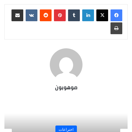
لينكدإن
‏Tumblr
بينتيريست
‏Reddit
‏VKontakte
مشاركة عبر البريد
طباعة
موهوبون
المجلة