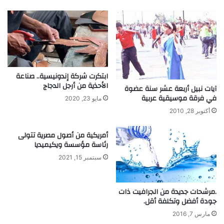
ي
ن
ة
ز
ت
ل
د
و
ه
ط
ش
ر
ا
ي
ابتكرت شركة إندونيسية.. صناعة
ل
ق
الأحذية من أرجل الدجاج
ع
ة
آيات نبيل أربعة عشر سنة عضوة
ق
في فرقة موسيقية عربية
ا
مايو 23, 2020
و
ل
أكتوبر 28, 2010
ل
ك
و
ش
أمريكية من أصول مصرية تتولى
ت
ف
رئاسة مؤسسة ويكيميديا
ك
ع
سبتمبر 15, 2021
ش
ن
ف
ه
ق
.مرشحات جديدة من الجرافيت ذات
و
جودة أفضل وتكلفة أقل.
ة
ا
مارس 7, 2016
ل