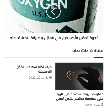
ر
ر
ا
ب
ت
ة
ا
ت
ل
ح
ب
ض
و
ي
تجربة تحضير الأكسجين في المنزل وطريقة الكشف عنه
ت
ر
ا
ا
س
ل
مقالات ذات صلة
ي
أ
و
ك
م
س
كيف تختار سماعات الأذن
:
ج
اللاسلكية
خ
ي
د
ن
مارس 29, 2022
ع
ف
ة
ي
س
ا
ممارسة اليوجا تساعد مرضى الربو
ح
على ممارسة حياتهم بشكل أفضل
ل
ر
م
مايو 5, 2016