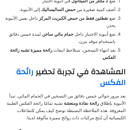
ضع
2 مللتر من الميثانول
في أنبوبة اختبار.
أضف كمية صغيرة من
حمض الساليساليك
إلى الأنبوبة.
ضع
نقطتين فقط من حمض الكبريت المركز
داخل نفس الأنبوبة
بحذر.
ضع أنبوبة الاختبار داخل
حمام مائي ساخن
لمدة خمس دقائق
باستخدام موقد بنزن.
بعد انتهاء التسخين، ستلاحظ انبعاث
رائحة مميزة تشبه رائحة
الفكس
.
المشاهدة في تجربة تحضير
رائحة
الفكس
بعد مرور حوالي خمس دقائق من التسخين في الحمام المائي، تبدأ
الأنبوبة بإطلاق
رائحة نفاذة ومنعشة
تشبه تمامًا رائحة الفكس الطبية
المعروفة. هذه الملاحظة البسيطة توضح كيف يمكن للتفاعلات
الكيميائية أن تُنتج مركبات ذات روائح مميزة مألوفة لدينا.