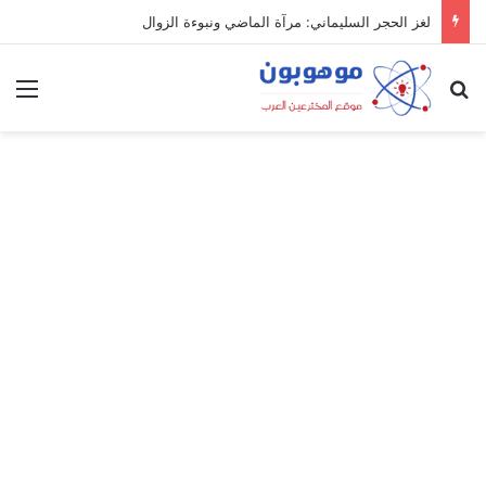
لغز الحجر السليماني: مرآة الماضي ونبوءة الزوال
بحث عن
الق