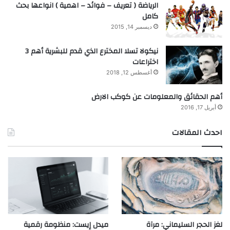
الرياضة ( تعريف – فوائد – اهمية ) انواعها بحث
كامل
ديسمبر 14, 2015
نيكولا تسلا المخترع الذي قدم للبشرية أهم 3
اختراعات
أغسطس 12, 2018
أهم الحقائق والمعلومات عن كوكب الارض
أبريل 17, 2016
احدث المقالات
لغز الحجر السليماني: مرآة
ميدل إيست: منظومة رقمية