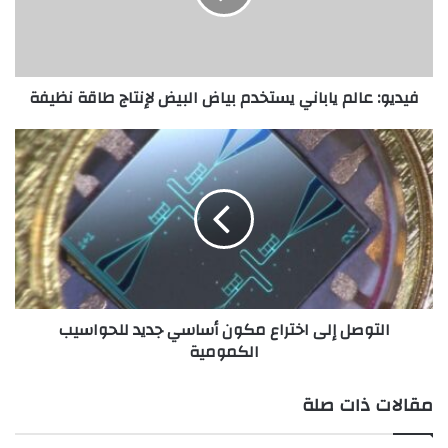
:
ع
ا
ل
فيديو: عالم ياباني يستخدم بياض البيض لإنتاج طاقة نظيفة
م
ي
ا
ا
ب
ل
ا
ت
ن
و
ي
ص
ي
ل
س
إ
ت
ل
خ
ى
التوصل إلى اختراع مكون أساسي جديد للحواسيب
د
ا
الكمومية
م
خ
ب
ت
ي
ر
مقالات ذات صلة
ا
ا
ض
ع