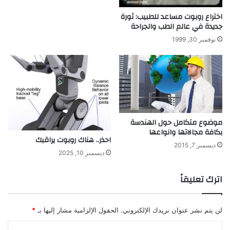
ل
اختراع روبوت مساعد للطبيب: ثورة
ك
جديدة في عالم الطب والجراحة
م
نوفمبر 30, 1999
و
م
ي
ة
موضوع متكامل حول الهندسة
بكافة مجالاتها وانواعها
احذر.. هناك روبوت يراقبك
ديسمبر 7, 2015
ديسمبر 10, 2025
اترك تعليقاً
لن يتم نشر عنوان بريدك الإلكتروني.
الحقول الإلزامية مشار إليها بـ
*
ا