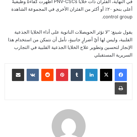
في النهاية، الفئران ذات خلايا PNV-CSCs أظهرت كفاءةً وظيفيةً
أعلى بنحو ٢٠٪ أو أكثر من الفئران الأخرى في المجموعة الشاهدة
control group.
يقول شينغ: “لا تؤثر الحويصلات النانوية على أداء الخلايا الجذعية
القلبية، وليس لها أيّ أضرارٍ جانبيةٍ، نأمل أن نتمكن من استخدام هذا
الإنجاز لتحسين وتطوير علاج الخلايا الجذعية القلبية في التجارب
السريرية المستقبلي
لينكدإن
‏Tumblr
بينتيريست
‏Reddit
‏VKontakte
مشاركة عبر البريد
طباعة