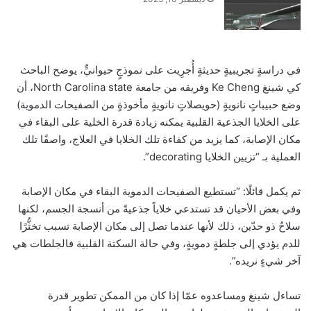
في دراسةٍ تجريبيةٍ حديثةٍ أُجرِيت على نموذجٍ حيوانيٍّ، يوضح الباحث
كي شينغ Ke Cheng وفريقه من جامعة North Carolina state، أن
وضع حبيباتٍ نانويةٍ (حويصلاتٍ نانويةٍ مأخوذةٍ من الصفيحات الدموية)
على الخلايا الجذعية القلبية يمكنه زيادة قدرة الخلية على البقاء في
مكان الإصابة، كما يزيد من كفاءة تلك الخلايا في العلاج، واصفًا تلك
العملية بـ “تزيين الخلايا decorating”.
ثم يكمل قائلًا: “تستطيع الصفيحات الدموية البقاء في مكان الإصابة
وفي بعض الأحيان قد تستدعي خلاياً جذعيةً من أنسجة الجسم، لكنها
سلاحٌ ذو حدّين، ذلك لأنها عندما تصل إلى مكان الإصابة تسبب تخثُّرًا
للدم يؤدي إلى جلطةٍ دمويةٍ، وفي حالة السكتة القلبية فالجلطات هي
آخر شيءٍ نريده”.
تساءل شينغ ومساعدوه عمّا إذا كان من الممكن تطوير قدرة