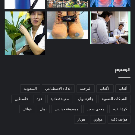
الوسوم
ألعاب
الألعاب
الترجمة
الذكاء الاصطناعي
السعودية
الشبكات العصبية
جائزة نوبل
سفينةفضائية
غزة
فلسطين
كرة القدم
مجدي سعيد
موسوعة جينيس
نوبل
هواتف
هواتف ذكية
هواوي
هونار