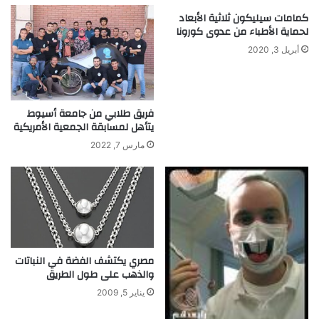
ا
م
كمامات سيليكون ثلاثية الأبعاد
ل
ك
لحماية الأطباء من عدوى كورونا
ب
و
ي
ن
أبريل 3, 2020
ض
أ
ل
س
إ
ا
ن
س
فريق طلابي من جامعة أسيوط
ت
ي
يتأهل لمسابقة الجمعية الأمريكية
ا
ج
مارس 7, 2022
ج
د
ط
ي
ا
د
ق
ل
ة
ل
ن
ح
ظ
و
مصري يكتشف الفضة في النباتات
ي
ا
والذهب على طول الطريق
ف
س
ة
ي
يناير 5, 2009
ب
ا