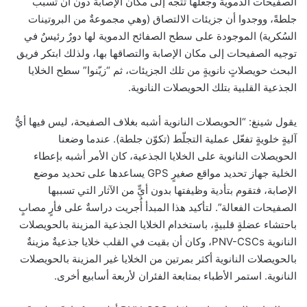
الصفيحات الدموية وجعلها تتجه إلى مكان الإصابة دون أن تسبب
جلطةً، ووجدوا أن جزيئات الالتصاق (وهي مجموعةٌ من البروتينات
السُكرية) الموجودة على سطح الصفائح الدموية لها دورٌ رئيسٌ في
توجيه الصفيحات إلى مكان الإصابة والتصاقها بها، ولذلك ابتكر فريق
البحث حويصلاتٍ نانويةٍ من تلك الجزيئات، ثم “زيّنوا” سطح الخلايا
الجذعية القلبية بتلك الحويصلات النانوية.
يقول شينغ: “الحويصلات النانوية أشبه بغلاف الصفيحة، ليس فيها أيُّ
آليةٍ خلويةٍ تفعّل عملية التجلّط (تكوّن جلطة). عندما وضعنا
الحويصلات النانوية على الخلايا الجذعية، كان الأمر أشبه بإعطاء
الخلية جهاز تحديد مواقع صغيرٍ GPS يساعدها على تحديد موضع
الإصابة، فتقوم بتأدية وظيفتها بدون أيٍّ من الآثار التي تسببها
الصفيحات الفعالة”. لتأكيد هذا المبدأ أُجريت دراسةٌ على فأرٍ مصابٍ
باحتشاء عضلةٍ قلبيةٍ، باستخدام الخلايا الجذعية المزينة بالحويصلات
النانوية PNV-CSCs، وكان أن بقيت في القلب خلايا جذعيةٌ مزينةٌ
بالحويصلات النانوية أكثر بمرتين من الخلايا غير المزينة بالحويصلات
النانوية. استمر الأطباء بمتابعة الفئران لأربعة أسابيع أخرى.