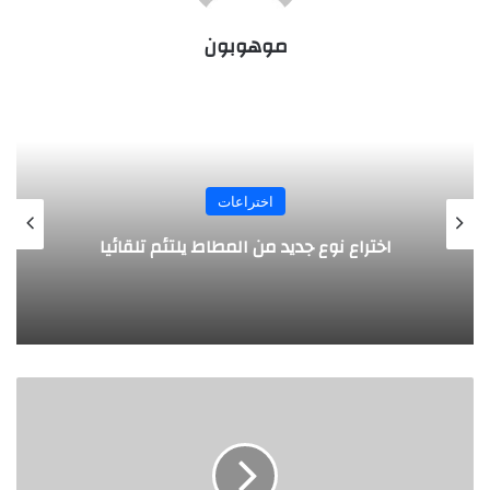
موهوبون
اختراعات
روبوت جديد لاستكشاف أعماق البحار
ف
ي
د
ي
و