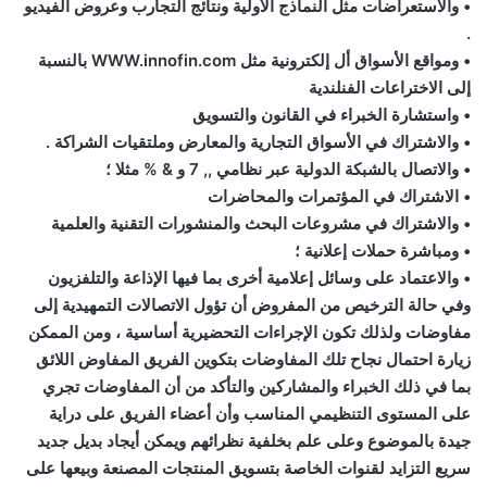
• والاستعراضات مثل النماذج الأولية ونتائج التجارب وعروض الفيديو
.
• ومواقع الأسواق أل إلكترونية مثل WWW.innofin.com بالنسبة
إلى الاختراعات الفنلندية
• واستشارة الخبراء في القانون والتسويق
• والاشتراك في الأسواق التجارية والمعارض وملتقيات الشراكة .
• والاتصال بالشبكة الدولية عبر نظامي ,, 7 و & % مثلا ؛
• الاشتراك في المؤتمرات والمحاضرات
• والاشتراك في مشروعات البحث والمنشورات التقنية والعلمية
• ومباشرة حملات إعلانية ؛
• والاعتماد على وسائل إعلامية أخرى بما فيها الإذاعة والتلفزيون
وفي حالة الترخيص من المفروض أن تؤول الاتصالات التمهيدية إلى
مفاوضات ولذلك تكون الإجراءات التحضيرية أساسية ، ومن الممكن
زيارة احتمال نجاح تلك المفاوضات بتكوين الفريق المفاوض اللائق
بما في ذلك الخبراء والمشاركين والتأكد من أن المفاوضات تجري
على المستوى التنظيمي المناسب وأن أعضاء الفريق على دراية
جيدة بالموضوع وعلى علم بخلفية نظرائهم ويمكن أيجاد بديل جديد
سريع التزايد لقنوات الخاصة بتسويق المنتجات المصنعة وبيعها على