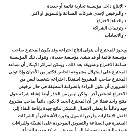
• الإنتاج داخل مؤسسة تجارية قائمة أو جديدة
• والترخيص لإحدى شركات الصناعة والتسويق او اكثر .
• واقتناء الاختراع
• وترتيبات الشراكة .
• والاتحادات .
ويجوز للمخترع أن يتولى إنتاج اختراعه وقد يكون المخترع صاحب
مؤسسة قائمة أو قد ينشئ مؤسسة جديدة ، وتتولى تلك المؤسسة
صناعة الاختراع وتسويقه بعد ذلك ، ويمكن لمراكز الابتكار أن تساعد
المخترع على استهلال مشروعه الخاص فكثير من الأحيان وإذا تولى
المخترع صاحب المشروع استغلال اختراعه شخصيا ليس من
الضروري أن تكون البراءة بالصرامة المطبقة في حال ترخيص
الاختراع لشخص آخر ، ولكن ليس من الحذر أيضا إنشاء شركة حول
منتج واحد فضلا عن أن المخترع الجيد لا يكون دائماً صاحب مشروع
جيد وغالباً ما يعطي الاتصال الشبكي نتائج جيدة بإتاحة النفاذ إلى
افضل الابتكارات وفرص التمويل وخبرة الأشخاص أو الشركات
الصغيرة في الصناعة والتسويق الموجودة على الشبكة وللبراءات
قيمة مالية يجوز تحويلها إلى أسهم في شركة جديدة النشأة .