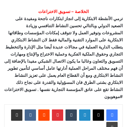
الخلاصة – تسويق الاختراعات
ترمي الأنشطة الابتكارية إلى انجاز ابتكارات ناجحة ومفيدة على
الصعيد الدولي وبالتالي تحسين النشاط التنافسي وزيادة
المشروعات وتوفير العمل ولا تتوقف إمكانات المؤسسات وطاقاتها
الابتكارية على الموارد التقنية والمالية فقط لان النشاط الابتكاري
يتطلب الدارية العملية في مجالات عديدة أيضا مثل الإدارة والتخطيط
التجاري وحقوق الملكية الفكرية وعملية الاختراع والإنتاج ومهارات
التسويق والتعاون وغالبا ما يكون الاتصال الشبكي مفيدا بالإضافة إلى
أن فهم مختلف المراحل العملية أدارتها عامل أساسي لتأمين تطوير
النشاط الابتكاري ومع أن القطاع العام يعمل على تعزيز النشاط
الابتكاري بشتى الطرق فان المسؤولية والقدرة على نجاح ذلك
النشاط تقع على عاتق المؤسسة التجارية نفسها . تسويق الاختراعات
#موهوبون
لينكدإن
‏Tumblr
بينتيريست
‏Reddit
‏VKontakte
مشاركة عبر البريد
طباعة