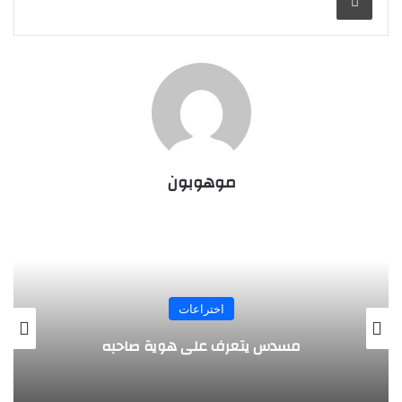
موهوبون
المجلة
طفل مصري يخرج قصاصات الورق من أنفه
وفمه