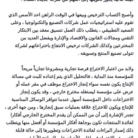
وأصبح اكتساب الترخيص وبيعها في الوقت الراهن احد الأسس الذي
تقوم عليه استراتيجيات عمل شركات التصنيع والتكنولوجيا ، وعلى
الصعيد التطبيقي ، يتطلب ذلك العمل تنسيق معقد بين الابتكار
التقني ومجالات القانون والاقتصاد والإدارة ويفضل العديد من
المخترعين وكذلك الشركات ترخيص الانتفاع باختراعاتهم لشركة
تتولى تصنيع المنتج وتسويقه .
ولابد من اعتبار الاختراع فرصة تجارية ومشروعا تجارياً مريحاً
للمؤسسة منذ البداية ، فالتحليل الذي يتم إعداده للبت في مسالة
الإنتاج يكون نفسه سواء إنجاز الاختراع موظف في مقر عمله أو
عرض على مؤسسة ليستغله مخترع خارجي ، وقد يكون إنجاز
الاختراعات داخل المؤسسة أسهل عندما تتوافر الوسائل المناسبة
للإنتاج ويكون للاختراع علاقة بعمليات سبق إنجازها ، ومن جهة أخرى ،
تجدر الإشارة إلى أن من الممكن أن يقدم المخترع الخارجي أفكارا
لفائدة المنتجات تكون بوجاهة أفكار المؤسسة أو أفضل منها ويتطلب
ذلك إصدار البراءات لفائدة الاختراعات وتطويرها إلى حالة قابلة
للتسويق بالاعتماد في اغلب الأحيان على النماذج الأولية