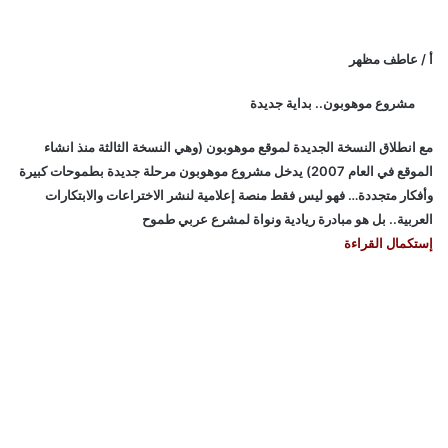
أ / عاطف مظهر
مشروع موهوبون.. بداية جديدة
مع انطلاق النسخة الجديدة لموقع موهوبون (وهي النسخة الثالثة منذ انشاء
الموقع في العام 2007) يدخل مشروع موهوبون مرحلة جديدة بطموحات كبيرة
وأفكار متجددة… فهو ليس فقط منصة إعلامية لنشر الاختراعات والابتكارات
العربية.. بل هو مبادرة ريادية ونواة لمشرع عربي طموح
إستكمال القراءة