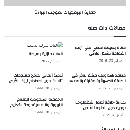
ر
ر
حماية البرمجيات بموجب البراءة
ا
م
ء
ج
ا
ي
مقالات ذات صلة
ت
ا
ا
ت
ل
ب
فكرة بسيطة تقضي علي أزمة
ا
م
القمامة بشكل نهائي
العاب منزلية بسيطة
خ
و
ت
ج
فبراير 20, 2016
يناير 1, 2022
ر
ب
ا
ا
مصعد هيدروليك مبتكر يوفر في
تلميذ ألماني يصحح معلومات
ع
ل
الطاقة الكهربائية مقارنة بالمصعد
“ناسا” حول اصطدام نيزك بالأرض
ب
نوفمبر 25, 2019
نوفمبر 30, 1999
ر
ا
الجمعية السعودية للعلوم
بطارية خارقة تعمل بتكنولوجيا
ء
التربوية والنفسيةجودة التعليم
نووية دون الحاجة للشحن
ة
نوفمبر 30, 1999
أبريل 4, 2021