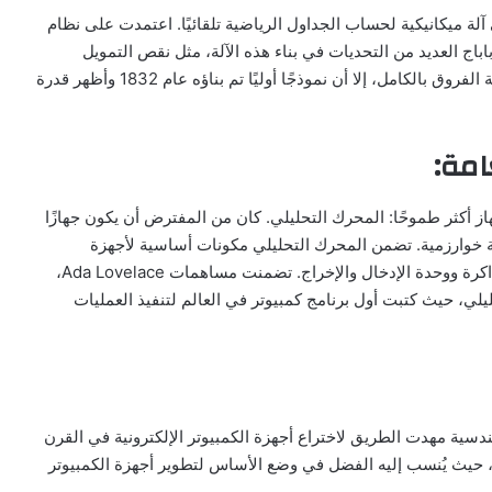
، وهي آلة ميكانيكية لحساب الجداول الرياضية تلقائيًا. اعتمدت على نظام
باج العديد من التحديات في بناء هذه الآلة، مثل نقص التمويل
وصعوبة تصنيع الأجزاء الدقيقة. على الرغم من عدم إكمال آلة الفروق بالكامل، إلا أن نموذجًا أوليًا تم بناؤه عام 1832 وأظهر قدرة
امة:
 أكثر طموحًا: المحرك التحليلي. كان من المفترض أن يكون جهازًا
طة خوارزمية. تضمن المحرك التحليلي مكونات أساسية لأجهزة
الكمبيوتر الحديثة، مثل وحدة المعالجة المركزية (CPU) والذاكرة ووحدة الإدخال والإخراج. تضمنت مساهمات Ada Lovelace،
وير المحرك التحليلي، حيث كتبت أول برنامج كمبيوتر في العالم لتنفيذ العمليات
هندسية مهدت الطريق لاختراع أجهزة الكمبيوتر الإلكترونية في القرن
ة، حيث يُنسب إليه الفضل في وضع الأساس لتطوير أجهزة الكمبيوتر