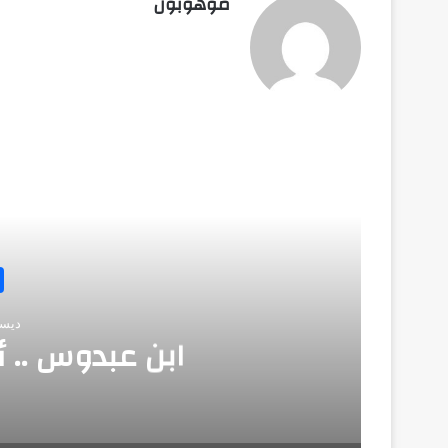
موهوبون
أق
مبدعون
ديسمبر 10, 2025
ن عبدوس .. أول معالج للسكري