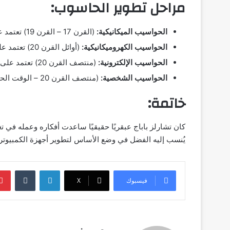
مراحل تطوير الحاسوب:
الحواسيب الميكانيكية:
(القرن 17 – القرن 19) تعتمد على التروس والبكرات لإجراء العمليات الحسابية.
الحواسيب الكهروميكانيكية:
(أوائل القرن 20) تعتمد على مزيج من المكونات الميكانيكية والكهربائية.
الحواسيب الإلكترونية:
(منتصف القرن 20) تعتمد على الترانزستورات والدوائر الإلكترونية.
الحواسيب الشخصية:
(منتصف القرن 20 – الوقت الحاضر) أجهزة كمبيوتر صغيرة الحجم للاستخدام الفردي.
خاتمة:
كان تشارلز باباج عبقريًا حقيقيًا ساعدت أفكاره وعمله في تغ
يُنسب إليه الفضل في وضع الأساس لتطوير أجهزة الكمبيوتر ا
لينكدإن
‏Tumblr
فيسبوك
‫X