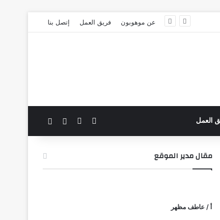
عن موهوبون
فريق العمل
إتصل بنا
‫X
فيسبوك
بحث عن
الوضع المظلم
ق العمل
مقال مدير الموقع
أ / عاطف مظهر