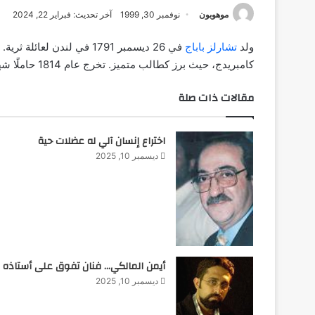
موهوبون
نوفمبر 30, 1999
آخر تحديث: فبراير 22, 2024
ولد
تشارلز باباج
في 26 ديسمبر 1791 في لندن لعائلة ثرية. أظهر اهتمامًا مبكرًا ب
كامبريدج، حيث برز كطالب متميز. تخرج عام 1814 حاملًا شهادة بكالوريوس في الرياضيات.
مقالات ذات صلة
اختراع إنسان آلي له عضلات حية
ديسمبر 10, 2025
أيمن المالكي… فنان تفوق على أستاذه
ديسمبر 10, 2025