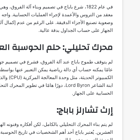
في عام 1822، شرع باباج في تصميم وبناء آلة الفروق
معقد من التروس والأعمدة لإجراء العمليات الحسابية. واجه با
الجهاز على حساب الجداول بدقة عالية.
محرك تحليلي: حلم الحوسبة الع
لم يتوقف طموح باباج عند آلة الفروق، فشرع في تصميم جهاز
عامًا يمكنه حساب أي دالة رياضية يمكن التعبير عنها بواس
ابنة الشاعر Lord Byron، دورًا هامًا في تط
الحسابية على الجهاز.
إرث تشارلز باباج:
لم يتم بناء المحرك التحليلي بالكامل، لكن أفكاره وفنونه ال
العشرين. يُعتبر باباج أحد أهم الشخصيات في تاريخ الحوسب
الحديثة التي نستخدمها اليوم.