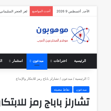
الأحد, أغسطس 9 2026
أحدث المواضيع
لغز الحجر السليماني:
الرئيسية
اختراعات
مبدعون
استثمار
ال
الرئيسية
/
مبدعون
/
تشارلز باباج رمز للابتكار والإبداع
مبدعون
نقاط مضيئه
تشارلز باباج رمز للابتكار