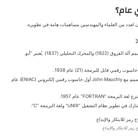
 عام؟
 لعدد من العلماء والمهندسين مساهمات هامة في تطويره.
(1791-1871) عالم رياضيات بريطاني، صمم آلة الفروق (1822) والمحرك التحليلي (1837). يُعتبر “أبو
(1906-1973) عالم رياضيات أمريكي، صمم مع John Mauchly أول حاسوب رقمي إلكتروني (ENIAC) عام
 رمز للابتكار والإبداع