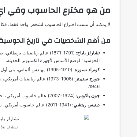
من هو مخترع الحاسوب وفي اي
لا يمكننا أن ننسب اختراع الحاسوب لشخص واحد فقط، فكان
من أهم الشخصيات في تاريخ الحوسبة:
تشارلز باباج:
الحوسبة” لوضع الأساس لأجهزة الكمبيوتر الحديثة.
كونراد تسوزه:
(1910-1995) مهندس ألماني، بنى أول حاسوب رقمي قابل للبرمجة (Z1) عام 1938.
جورج ستيبتز:
1946.
جون باكوس:
(1924-2007) عالم حاسوب أمريكي، اخترع لغة البرمجة “FORTRAN” عام 1957.
دينيس ريتشي:
(1941-2011) عالم حاسوب أمريكي، شارك في تطوير نظام التشغيل “UNIX” ولغة البرمجة “C”.
تشارلز باباج