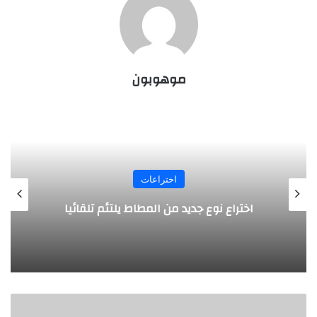
موهوبون
اختراعات
اخت
د من المطاط يلتئم تلقائيا
روبوت جديد لاست
س
ي