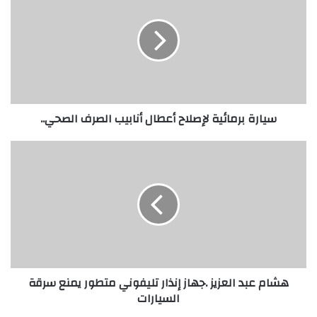
ا
ر
ة
ب
ر
م
ا
سيارة برمائية لإصلاح أعطال أنابيب الصرف الصحي..
ئ
ي
ة
ه
ل
ش
إ
ا
ص
م
ل
ع
ا
ب
ح
د
أ
ا
ع
ل
هشام عبد العزيز .جهاز إنذار تليفوني متطور يمنع سرقة
ط
ع
السيارات
ا
ز
ل
ي