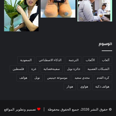
الوسوم
ألعاب
الألعاب
الترجمة
الذكاء الاصطناعي
السعودية
الشبكات العصبية
جائزة نوبل
سفينةفضائية
غزة
فلسطين
كرة القدم
مجدي سعيد
موسوعة جينيس
نوبل
هواتف
هواتف ذكية
هواوي
هونار
© حقوق النشر 2026، جميع الحقوق محفوظة |
تصميم وتطوير المواقع