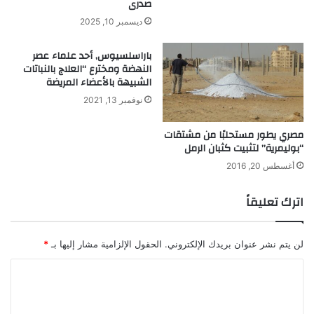
صدرى
و
ر
ديسمبر 10, 2025
ي
م
باراسلسيوس, أحد علماء عصر
ن
النهضة ومخترع “العلاج بالنباتات
ع
الشبيهة بالأعضاء المريضة
س
نوفمبر 13, 2021
ر
ق
مصري يطور مستحلبًا من مشتقات
ة
“بوليمرية” لتثبيت كثبان الرمل
ا
ل
أغسطس 20, 2016
س
ي
اترك تعليقاً
ا
ر
ا
لن يتم نشر عنوان بريدك الإلكتروني.
الحقول الإلزامية مشار إليها بـ
*
ت
ا
ل
ت