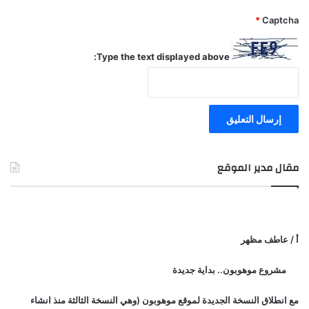
*
Captcha
Type the text displayed above:
مقال مدير الموقع
أ / عاطف مظهر
مشروع موهوبون.. بداية جديدة
مع انطلاق النسخة الجديدة لموقع موهوبون (وهي النسخة الثالثة منذ انشاء