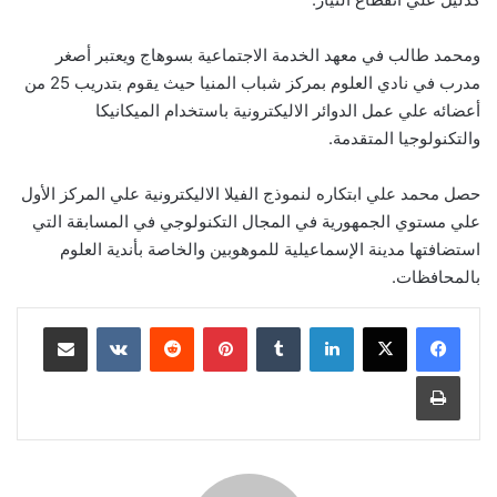
ومحمد طالب في معهد الخدمة الاجتماعية بسوهاج ويعتبر أصغر
مدرب في نادي العلوم بمركز شباب المنيا حيث يقوم بتدريب 25 من
أعضائه علي عمل الدوائر الاليكترونية باستخدام الميكانيكا
والتكنولوجيا المتقدمة.
حصل محمد علي ابتكاره لنموذج الفيلا الاليكترونية علي المركز الأول
علي مستوي الجمهورية في المجال التكنولوجي في المسابقة التي
استضافتها مدينة الإسماعيلية للموهوبين والخاصة بأندية العلوم
بالمحافظات.
لينكدإن
‏Tumblr
بينتيريست
‏Reddit
‏VKontakte
مشاركة عبر البريد
طباعة