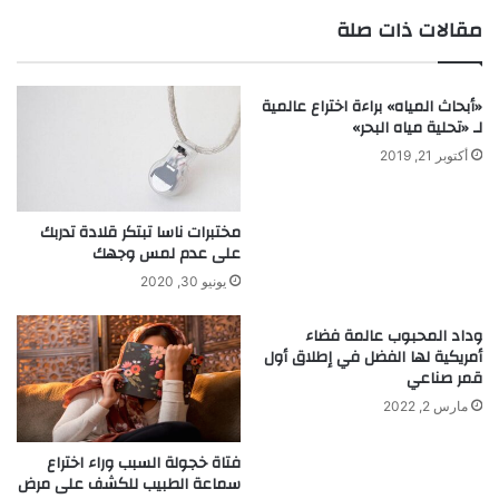
أ
ز
مقالات ذات صلة
ن
.
ا
ج
ب
ه
«أبحاث المياه» براءة اختراع عالمية
ي
ا
لـ «تحلية مياه البحر»
ب
ز
ا
إ
أكتوبر 21, 2019
ل
ن
ص
ذ
ر
ا
مختبرات ناسا تبتكر قلادة تدربك
ف
ر
على عدم لمس وجهك
ا
ت
يونيو 30, 2020
ل
ل
ص
ي
وداد المحبوب عالمة فضاء
ح
ف
أمريكية لها الفضل في إطلاق أول
ي
و
قمر صناعي
.
ن
مارس 2, 2022
.
ي
م
فتاة خجولة السبب وراء اختراع
ت
سماعة الطبيب للكشف على مرض
ط