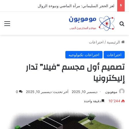
لغز الحجر السليماني: مرآة الماضي ونبوءة الزوال
بحث عن
الق
الرئيسية
/
اختراعات
اختراعات
اختراعات تكنولوجيه
تصميم أول مجسم “فيلا” تدار
إليكترونيا
موهوبون
ديسمبر 10, 2025
آخر تحديث: ديسمبر 10, 2025
0
10٬244
دقيقة واحدة