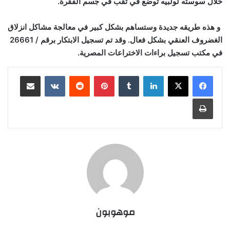
خلال سوسته لولبيه توضع في ثقب في جسم الفقرة.
و هذه طريقه جديدة وستساهم بشكل كبير في معالجة مشاكل انزلاق
الغضروف العنقي بشكل فعال. وقد تم تسجيل الابتكار برقم / 26661
في مكتب تسجيل براءات الاختراعات المصرية.
لينكدإن
‏Tumblr
بينتيريست
‏Reddit
‏VKontakte
مشاركة عبر البريد
طباعة
موهوبون