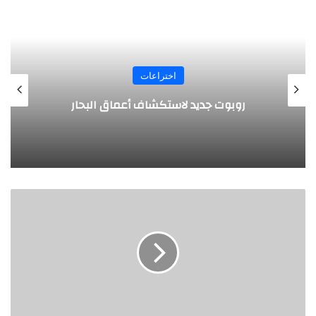
اختراعات
روبوت جديد لاستكشاف أعماق البحار
ت
ق
ن
ي
ة
ج
د
ي
د