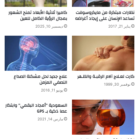
ت
ح
ن
د
نظارات مبتكرة من مايكروسوفت
كاميرا ثلاثية الأبعاد تمنح الشعور
ب
تساعد الإنسان على إيجاد أغراضه
بمجال الرؤية الكامل للعين
ث
ي
ا
يناير 21, 2017
ديسمبر 10, 2025
ه
ب
ا
ت
ل
ك
س
ا
ا
ر
ئ
ا
ق
ت
علاج جديد لحل مشكلة الصداع
كارت لعـلاج آلام الرقبـة والظـهر
و
أ
النصفي المزمن
ح
ل
نوفمبر 30, 1999
م
ع
يونيو 11, 2016
ا
ص
ي
ر
السعودية “أمجاد البقمي” وابتكار
ت
عصا ذكية بـ GPS
ه
مارس 14, 2021