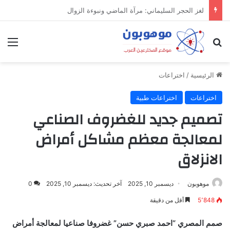
ميدل إيست: منظومة رقمية متكاملة تعيد تعريف التجارة والعمل والتواصل في مكان واحد
بحث عن
الق
الرئيسية
/
اختراعات
اختراعات
اختراعات طبية
تصميم جديد للغضروف الصناعي
لمعالجة معظم مشاكل أمراض
الانزلاق
موهوبون
ديسمبر 10, 2025
آخر تحديث: ديسمبر 10, 2025
0
5٬848
أقل من دقيقة
صمم المصري “احمد صبري حسن” غضروفا صناعيا لمعالجة أمراض