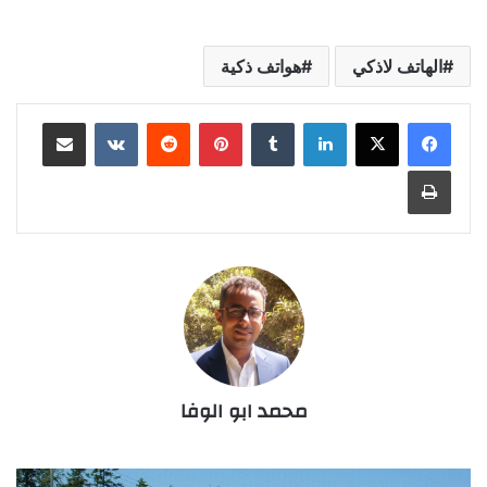
الهاتف لاذكي
هواتف ذكية
لينكدإن
‏Tumblr
بينتيريست
‏Reddit
‏VKontakte
مشاركة عبر البريد
طباعة
محمد ابو الوفا