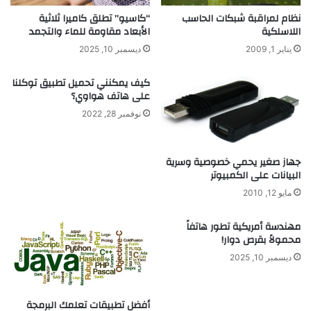
و
ك
نظام لمراقبة شبكات الحاسب
“كاسيو” تطلق كاميرا ثلاثية
إ
ي
اللاسلكية
الأبعاد مقاومة للماء والتجمد
س
ف
يناير 1, 2009
ديسمبر 10, 2025
ه
ت
ا
د
كيف يمكنني تحميل تطبيق توكلنا
م
ي
على هاتف هواوي؟
ا
ر
نوفمبر 28, 2022
ت
و
ق
ت
جهاز صغير يحمي خصوصية وسرية
ا
ا
البيانات على الكمبيوتر
ل
س
ع
ت
مايو 12, 2010
ل
خ
م
د
مهندسة أمريكية تطور هاتفاً
ا
ا
محمولاً بقرص دوار!
ء
م
ديسمبر 10, 2025
أ
ط
ا
ف
أفضل تطبيقات تعلمك البرمجة
ل
ا