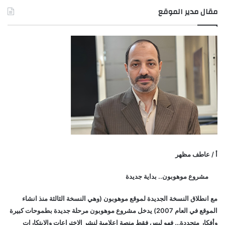
مقال مدير الموقع
أ / عاطف مظهر
مشروع موهوبون.. بداية جديدة
مع انطلاق النسخة الجديدة لموقع موهوبون (وهي النسخة الثالثة منذ انشاء
الموقع في العام 2007) يدخل مشروع موهوبون مرحلة جديدة بطموحات كبيرة
وأفكار متجددة… فهو ليس فقط منصة إعلامية لنشر الاختراعات والابتكارات