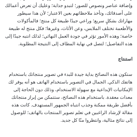
وإضافة عناصر ونصوص للصور؛ لتبدو جذابة؛ وعليك أن تعرض أعمالك
على أصدقائك، وتأخذ ملاحظاتهم بعين الاعتبار؛ لأن هذا سيطور
مهاراتك بشكلٍ سريع؛ وراعي جيدًا طبيعة كل منتج؛ فالمأكولات
والأطعمة تختلف الملابس، وعن الأثاث، وغيرها؛ فكل منتج له طبيعة
خاصة؛ وهذه الأمور تؤثر في جودة العمل النهائي؛ لذلك انتبه جيدًا إلى
هذه التفاصيل؛ لتصل في نهاية المطاف إلى النتيجة المطلوبة.
استنتاج
ستكون هذه النصائح بداية جيدة للبدء في تصوير منتجاتك باستخدام
هاتفك الذكي. الجمال في التصوير باستخدام الهاتف هو أنه يوفر لك
الإمكانيات الإبداعية مع سهولة الاستخدام، وذلك دون الحاجة إلى
معدات معقدة. باستخدام هذه النصائح، ستتمكن من إبراز منتجاتك
بأفضل طريقة ممكنة وجذب انتباه الجمهور المستهدف. كانت هذه
مقالة لإرشاد الراغبين في تعلم تصوير المنتجات بالهاتف؛ للوصول
إلى نتائج مثالية، وانتظروا منّا كل جديد.