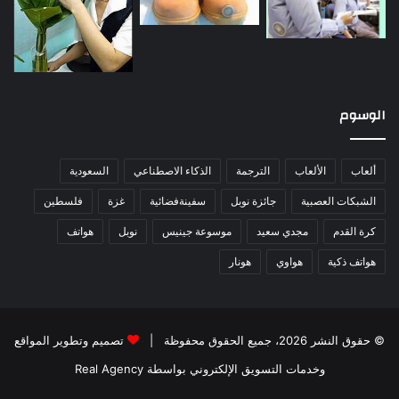
الوسوم
ألعاب
الألعاب
الترجمة
الذكاء الاصطناعي
السعودية
الشبكات العصبية
جائزة نوبل
سفينةفضائية
غزة
فلسطين
كرة القدم
مجدي سعيد
موسوعة جينيس
نوبل
هواتف
هواتف ذكية
هواوي
هونار
© حقوق النشر 2026، جميع الحقوق محفوظة |
تصميم وتطوير المواقع
وخدمات التسويق الإلكتروني بواسطة Real Agency