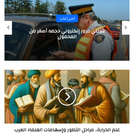
اختراعات
شاشة كمبيوتر محمولة قابلة للفصل
ع
ل
م
ا
ل
ح
‬علم‭ ‬الحرارة..‭ ‬مراحل‭ ‬التطور‭ ‬‭‬وإسهامات‭ ‬العلماء‭ ‬العرب‭
ر