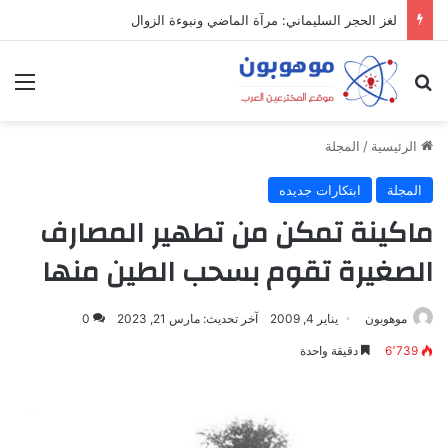
لغز الحجر السليماني: مرآة الماضي ونبوءة الزوال
بحث عن
الق
الرئيسية
/
المجلة
المجلة
ابتكارات جديده
ماكينة تمكن من تطهير المصارف
الصغيرة تقوم بسحب الطين منها
موهوبون
يناير 4, 2009
آخر تحديث: مارس 21, 2023
0
6٬739
دقيقة واحدة