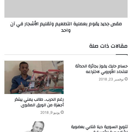
خ
د
ت
ي
ن
ق
مقص جديد يقوم بعملية التطعيم وتقليم الأشجار في آن
ا
و
واحد
ق
م
ا
ب
ت
ع
مقالات ذات صلة
ا
م
ل
ل
م
ي
حسام حايك يفوز بجائزة الحداثة
ر
ة
للاتحاد الأوروبي لاختراعه
و
ا
ر
ل
نوفمبر 23, 2018
ي
ت
ة
ط
و
ع
رغم الحرب.. طالب يمني يبتكر
ح
أجهزة من الورق المقوى.
ي
و
م
يونيو 9, 2018
ا
و
ج
ت
تتويج السورية دينا قتابي بعضوية
ز
ق