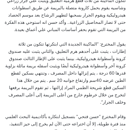
تتكون الماكينة من ثلاث قطع هرمية التعليق ويثبت علي جرار زراعي
وشاسيه يقوم بحمل كارونة متصلة بالبريمة عن طريق اسطوانات
هيدروليكية ويقوم الجرار بسحبها لتطهير الرشاح بعد موسم الحصاد
حتى لا تضار المحاصيل الزراعية.. وأكد حسن انه استوحي هذه الفكرة
من البريمة التي تقوم بحفر أساسات المباني علي أعماق بعيدة.
يقول المخترع: “الماكينة الجديدة التي ابتكرتها تتكون من ثلاثة
إطارات ، يثبت على أحدهم هرم التعليق، والثاني يثبت عليه صندوق
كرونة وأسطوانة هيدروليكية، بينما يثبت على الإطار الثالث صندوق
كرونة آخر وأسطوانة هيدروليكية أيضًا ويثبت أسفله بريمة مائلة بزاوية
قدرها 60 درجة ، يتم إنزالها داخل المصرف ، وتنتهي بسكين لقطع
الطين عرضه 40سم وارتفاع جوانبه 20 سم . يتم من خلال هذا
السكين قطع شريحة الطمي المراد إزالتها ، ثم تقوم البريمة برفعها
لتخرج من خلال خرطوم خارج من أعلى البريمة إلى أعلى المصرف
وخلف الجرار”.
وقام المخترع “حسن فتحي” بتسجيل ابتكاره بأكاديمية البحث العلمي
منذ فترة طويلة، إلا أن اختراعه حتى الآن لم يخرج إلى حيز التنفيذ،