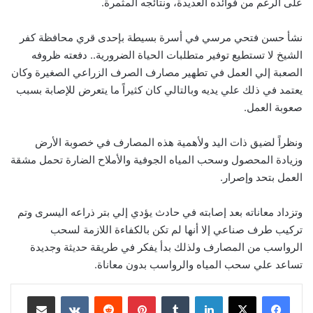
على الرغم من فوائده العديدة، ونتائجه المثمرة.
نشأ حسن فتحي مرسي في أسرة بسيطة بإحدى قري محافظة كفر
الشيخ لا تستطيع توفير متطلبات الحياة الضرورية.. دفعته ظروفه
الصعبة إلي العمل في تطهير مصارف الصرف الزراعي الصغيرة وكان
يعتمد في ذلك علي يديه وبالتالي كان كثيراً ما يتعرض للإصابة بسبب
صعوبة العمل.
ونظراً لضيق ذات اليد ولأهمية هذه المصارف في خصوبة الأرض
وزيادة المحصول وسحب المياه الجوفية والأملاح الضارة تحمل مشقة
العمل بتحد وإصرار.
وتزداد معاناته بعد إصابته في حادث يؤدي إلي بتر ذراعه اليسرى وتم
تركيب طرف صناعي إلا أنها لم تكن بالكفاءة اللازمة لسحب
الرواسب من المصارف ولذلك بدأ يفكر في طريقة حديثة وجديدة
تساعد علي سحب المياه والرواسب بدون معاناة.
لينكدإن
‏Tumblr
بينتيريست
‏Reddit
‏VKontakte
مشاركة عبر البريد