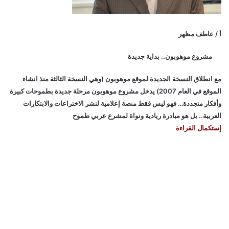
أ / عاطف مظهر
مشروع موهوبون.. بداية جديدة
مع انطلاق النسخة الجديدة لموقع موهوبون (وهي النسخة الثالثة منذ انشاء
الموقع في العام 2007) يدخل مشروع موهوبون مرحلة جديدة بطموحات كبيرة
وأفكار متجددة… فهو ليس فقط منصة إعلامية لنشر الاختراعات والابتكارات
العربية.. بل هو مبادرة ريادية ونواة لمشرع عربي طموح
إستكمال القراءة