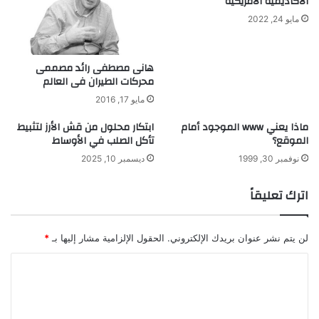
الأكاديمية الأمريكية
ا
ل
مايو 24, 2022
ل
ي
ط
م
ر
ا
هانى مصطفى رائد مصممى
ق
ل
محركات الطيران فى العالم
أ
ش
مايو 17, 2016
ج
ماذا يعني www الموجود أمام
ابتكار محلول من قش الأرز لتثبيط
ا
الموقع؟
تأكل الصلب في الأوساط
ر
ف
نوفمبر 30, 1999
ديسمبر 10, 2025
ي
آ
اترك تعليقاً
ن
و
ا
لن يتم نشر عنوان بريدك الإلكتروني.
الحقول الإلزامية مشار إليها بـ
*
ح
د
ا
ل
ت