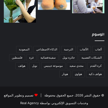
الوسوم
ألعاب
الألعاب
الترجمة
الذكاء الاصطناعي
السعودية
الشبكات العصبية
جائزة نوبل
سفينةفضائية
غزة
فلسطين
كرة القدم
مجدي سعيد
موسوعة جينيس
نوبل
هواتف
هواتف ذكية
هواوي
هونار
© حقوق النشر 2026، جميع الحقوق محفوظة |
تصميم وتطوير المواقع
وخدمات التسويق الإلكتروني بواسطة Real Agency