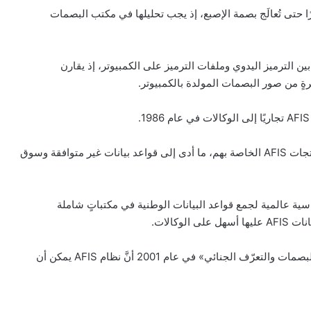
ًا حتى تُعالَج بصمة الإصبع، إذ يجب تحليلها في مكتب البصمات
بين الترميز اليدوي وملفات الترميز على الكمبيوتر، إذ يقارن
رةٍ من صور البصمات المولدة بالكمبيوتر.
وبعد ذلك، ظهر الكثير من بائعي البرامج الخاصة للترويج لمنتجات AFIS الخاصة بهم، ما أدى إلى قواعد بيانات غير متوافقة وسوق
يقاتٍ قياسية عالمية لجمع قواعد البيانات الوطنية في مكتباتٍ شاملة
وكالات.
يشرح سايمون كول، مؤلف كتاب «هوية المشبوهين: تاريخ البصمات والتعرّف الجنائي» في عام 2001 أنَّ نظام AFIS يمكن أن