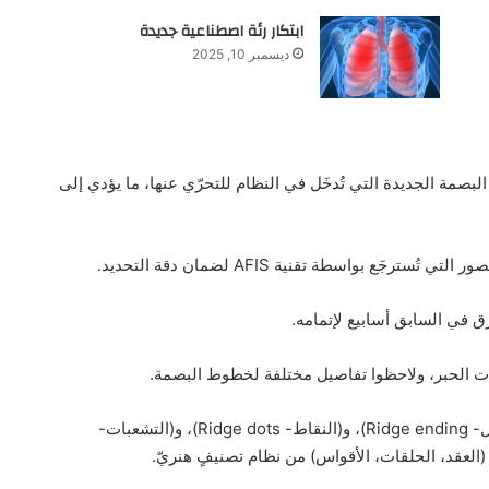
ابتكار رئة اصطناعية جديدة
ديسمبر 10, 2025
 البصمة الجديدة التي تُدخَل في النظام للتحرّي عنها، ما يؤدي إلى
جَع بواسطة تقنية AFIS لضمان دقة التحديد.
ق في السابق أسابيع لإتمامه.
ت الحبر، ولاحظوا تفاصيل مختلفة لخطوط البصمة.
(التفاصيل الدقيقة الثانوية- Minutiae) مثل (نهايات السلاسل- Ridge ending)، و(النقاط- Ridge dots)، و(التشعبات-