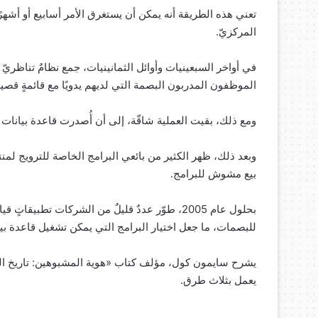
تعني هذه الطريقة أنه يمكن أن يستغرق الأمر أسابيع أو أشهر
المركزيّ.
في أواخر السبعينيات وأوائل الثمانينيات، جمع نظامٌ تناظريّ 
الموظفون المدربون البصمة التي لديهم يدويًا مع قائمةٍ قصي
ومع ذلك، بقيت العملية شاقّة، إلى أن أُصدرت قاعدة بيانات AFIS تجاريًا إلى الوكالات في عام 1986.
بيع مشوش للبرامج.
بحلول عام 2005، طوّر عددٌ قليلٌ من الشركات تطب
للبصمات، ما جعل اختيار البرامج التي يمكن تشغيل قاعدة بيانات AFIS عليها أسهل على ال
يعمل بثلاث طرق.