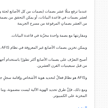
عندما ترفع مثلًا عشر بصمات (بصمات من كل الأصابع لجثة و
لعشر بصمات في قاعدة البيانات، أو يمكن التحقق من بصمة و
من العشر بصماتٍ المرفوعة من مسرح الجريمة
ومقارنتها مع بصمة واحدة مخزّنة في قاعدة البيانات.
ويمكن تخزين بصمات الأصابع غير المعروفة في نظام AFIS والتحقّق منها تلقائيًا مع كل إدخالٍ جديد.
أصبح التعرّف على بصمات الأصابع أكثر تطورًا باستخدام أج
من قبل سبعينيات القرن العشرين.
وAFIS هو نظامٌ فعالٌ لتحديد هوية الأشخاص وإقامة سجلٍ جنائيّ للمجرمين.
ومع ذلك، فإنَّ طرق تحديد الهوية الآلية ليست مضمونة، وما 
المخزنة على الكمبيوتر.
المصدر