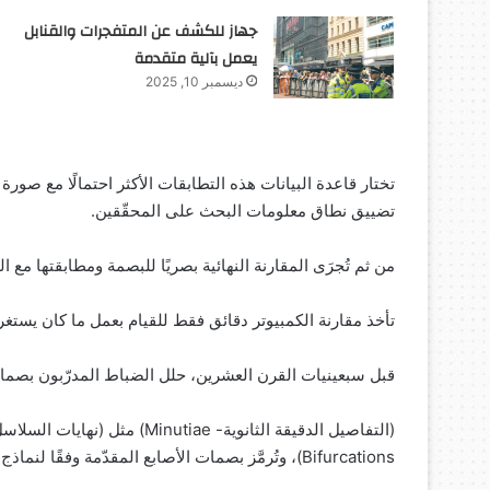
جهاز للكشف عن المتفجرات والقنابل
يعمل بآلية متقدمة
ديسمبر 10, 2025
تختار قاعدة البيانات هذه التطابقات الأكثر احتمالًا مع صورة
تضييق نطاق معلومات البحث على المحقّقين.
من ثم تُجرَى المقارنة النهائية بصريًا للبصمة ومطابقتها مع الصور التي تُستر
تأخذ مقارنة الكمبيوتر دقائق فقط للقيام بعمل ما كان يستغر
قبل سبعينيات القرن العشرين، حلل الضباط المدرّبون بصما
Bifurcations)، وتُرمَّز بصمات الأصابع المقدّمة وفقًا لنماذج (العقد، الحلقات، الأقواس) من نظام تصنيفٍ هنريّ.