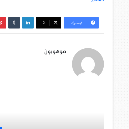
لينكدإن
‏Tumblr
فيسبوك
‫X
موهوبون
أق