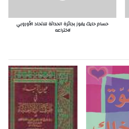
ي
ك
ي
حسام حايك يفوز بجائزة الحداثة للاتحاد الأوروبي
ف
لاختراعه
و
ز
ب
ج
ا
ئ
ز
ة
ا
ل
ح
د
ا
ث
ة
ل
ل