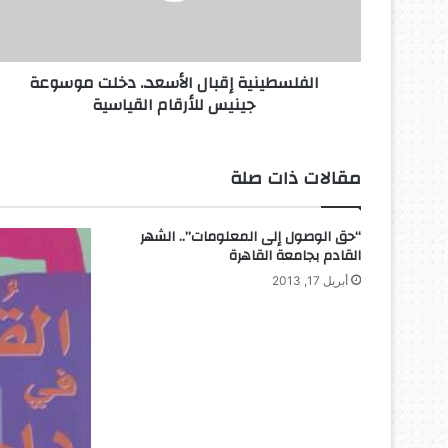
ي
ن
ي
الفلسطينية إقبال الأسعد.. دخلت موسوعة
ة
جينيس للأرقام القياسية
إ
ق
ب
ا
مقالات ذات صلة
ل
ا
ل
“حق الوصول إلى المعلومات”.. الشهر
أ
القادم بجامعة القاهرة
س
أبريل 17, 2013
ع
د
.
.
د
خ
ل
ت