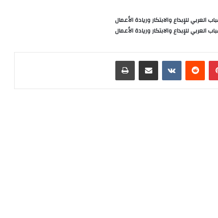
العربي للإبداع والابتكار وريادة الأعمال
العربي للإبداع والابتكار وريادة الأعمال
بينتيريست
‏Reddit
‏VKontakte
مشاركة عبر البريد
طباعة
رأ التالي