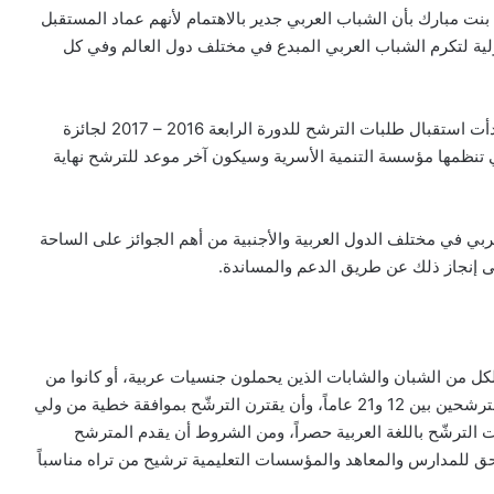
نت مبارك بأن الشباب العربي جدير بالاهتمام لأنهم عماد المستقبل
ولية لتكرم الشباب العربي المبدع في مختلف دول العالم وفي كل
وحول الدورة الرابعة للجائزة .. أوضحت الكربي أن الجائزة بدأت استقبال طلبات الترشح للدورة الرابعة 2016 – 2017 لجائزة
 تنظمها مؤسسة التنمية الأسرية وسيكون آخر موعد للترشح نهاية
عربي في مختلف الدول العربية والأجنبية من أهم الجوائز على الساحة
لى إنجاز ذلك عن طريق الدعم والمساندة.
ئزة الفئة العمرية التي تراوح بين 12 و21 عاماً لكل من الشبان والشابات الذين يحملون جنسيات عربية، أو كانوا من
أصول عربية. بمن فيهم ذوو الإعاقة، على أن تراوح أعمار المترشحين بين 12 و21 عاماً، وأن يقترن الترشّح بموافقة خطية من ولي
 ال18 عاماً، وأن تُقدم طلبات الترشّح باللغة العربية حصراً، ومن الشروط أن يقدم المترشح
ويحق للمدارس والمعاهد والمؤسسات التعليمية ترشيح من تراه مناسباً