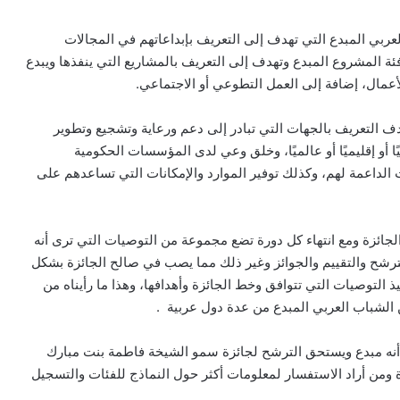
 الشباب العربي المبدع التي تهدف إلى التعريف بإبداعاتهم في المجالات
ي فئة المشروع المبدع وتهدف إلى التعريف بالمشاريع التي ينفذها ويبدع
لأعمال، إضافة إلى العمل التطوعي أو الاجتماعي.
هدف التعريف بالجهات التي تبادر إلى دعم ورعاية وتشجيع وتطوير
أو إقليميًا أو عالميًا، وخلق وعي لدى المؤسسات الحكومية
الداعمة لهم، وكذلك توفير الموارد والإمكانات التي تساعدهم على
لجائزة ومع انتهاء كل دورة تضع مجموعة من التوصيات التي ترى أنه
رشح والتقييم والجوائز وغير ذلك مما يصب في صالح الجائزة بشكل
ذ التوصيات التي تتوافق وخط الجائزة وأهدافها، وهذا ما رأيناه من
ن الشباب العربي المبدع من عدة دول عربية .
نه مبدع ويستحق الترشح لجائزة سمو الشيخة فاطمة بنت مبارك
 ومن أراد الاستفسار لمعلومات أكثر حول النماذج للفئات والتسجيل