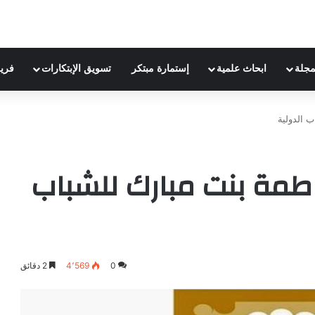
مجلة
ابحاث علمية
إستمارة مبتكر
تسويق الإبتكارات
فري
 الدولية
طمة بنت مبارك للشباب
0
4٬569
2 دقائق