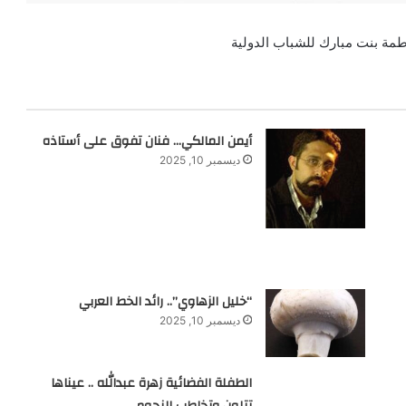
مة بنت مبارك للشباب الدولية
أيمن المالكي… فنان تفوق على أستاذه
ديسمبر 10, 2025
“خليل الزهاوي”.. رائد الخط العربي
ديسمبر 10, 2025
الطفلة الفضائية زهرة عبدالله .. عيناها