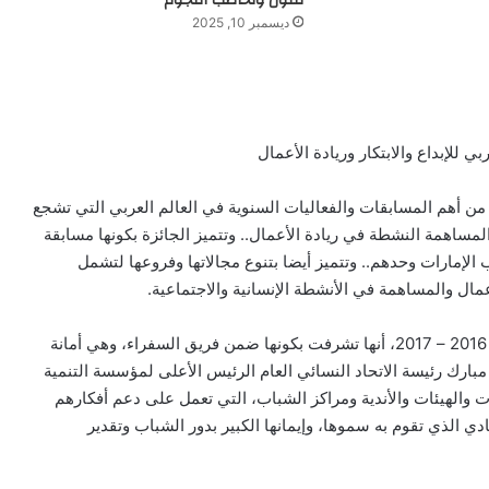
تتلون وتخاطب النجوم
ديسمبر 10, 2025
 للإبداع والابتكار وريادة الأعمال
ن أهم المسابقات والفعاليات السنوية في العالم العربي التي تشجع
الإبداع والابتكار والمساهمة النشطة في ريادة الأعمال.. وتتميز الجائزة بكونها مسابقة
لإمارات وحدهم.. وتتميز أيضا بتنوع مجالاتها وفروعها لتشمل
عمال والمساهمة في الأنشطة الإنسانية والاجتماعية.
وتقول السيدة “نورة الكربي” سفيرة الجائزة لدورتها الرابعة 2016 – 2017، أنها تشرفت بكونها ضمن فريق السفراء، وهي أمانة
بارك رئيسة الاتحاد النسائي العام الرئيس الأعلى لمؤسسة التنمية
والهيئات والأندية ومراكز الشباب، التي تعمل على دعم أفكارهم
يادي الذي تقوم به سموها، وإيمانها الكبير بدور الشباب وتقدير