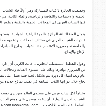
وخصصت الجائزة 3 فئات للمشاركة وهي أولاً: فئة
العلمية والاجتماعية والثقافية والرياضية، والفئة الثانية، ه
فيها الشباب العربي في المجالات العلمية والتقنية وتطوير ا
وتمثل الفئة الثالثة للجائزة «الجهة الراعية للشباب»، وتست
قــدرات الشباب العربي في مختلف المجالات، ودعمهم محليًا 
والخاصة نحو ضرورة الاهتمام بفئة الشباب، وطرح المبادرات 
الإنتاج والإبداع.
وحول الخطط المستقبلية للجائزة .. قالت الكربي أن إدارة ا
من الضروري توافرها وذلك على مستوى الفئات ومجالات الت
عام وبعد انتهاء كل دورة يتم تشكيل لجنة فنية تعمل على تنفي
نجاح خلال دوراتها الثلاث السابقة في تقديم نماذج جديدة م
وختاماً لكل شاب عربي على مستوى العالم ومن يرى نفسه أ
للشباب العربي الدولية.. أن يتقدم ويسجل على موقع الجائزة
التواصل على البريد الالكتروني ‏Norah.uae@gmail.com