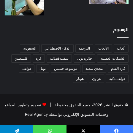
الوسوم
ألعاب
الألعاب
الترجمة
الذكاء الاصطناعي
السعودية
الشبكات العصبية
جائزة نوبل
سفينةفضائية
غزة
فلسطين
كرة القدم
مجدي سعيد
موسوعة جينيس
نوبل
هواتف
هواتف ذكية
هواوي
هونار
© حقوق النشر 2026، جميع الحقوق محفوظة |
تصميم وتطوير المواقع
وخدمات التسويق الإلكتروني بواسطة Real Agency