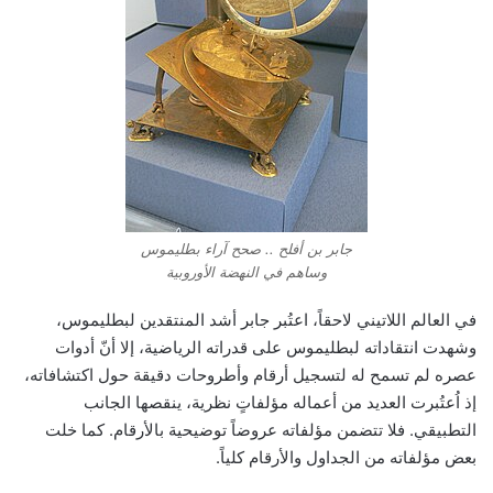
جابر بن أفلح .. صحح آراء بطليموس
وساهم في النهضة الأوروبية
في العالم اللاتيني لاحقاً، اعتُبر جابر أشد المنتقدين لبطليموس،
وشهدت انتقاداته لبطليموس على قدراته الرياضية، إلا أنّ أدوات
عصره لم تسمح له لتسجيل أرقام وأطروحات دقيقة حول اكتشافاته،
إذ اُعتُبرت العديد من أعماله مؤلفاتٍ نظرية، ينقصها الجانب
التطبيقي. فلا تتضمن مؤلفاته عروضاً توضيحية بالأرقام. كما خلت
بعض مؤلفاته من الجداول والأرقام كلياً.