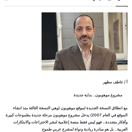
أ / عاطف مظهر
مشروع موهوبون.. بداية جديدة
مع انطلاق النسخة الجديدة لموقع موهوبون (وهي النسخة الثالثة منذ انشاء
الموقع في العام 2007) يدخل مشروع موهوبون مرحلة جديدة بطموحات كبيرة
وأفكار متجددة… فهو ليس فقط منصة إعلامية لنشر الاختراعات والابتكارات
العربية.. بل هو مبادرة ريادية ونواة لمشرع عربي طموح