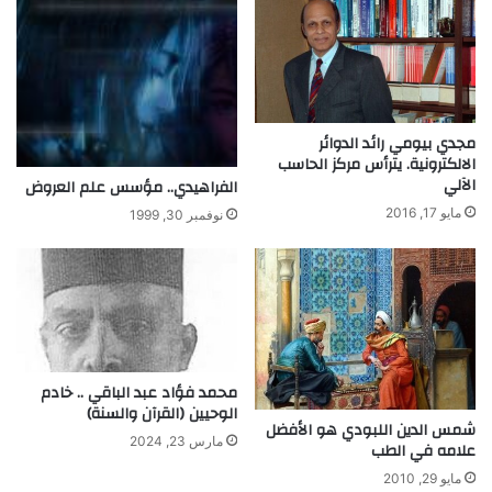
ل
ق
ي
ا
س
ي
مجدي بيومي رائد الدوائر
الالكترونية. يترأس مركز الحاسب
ة
الآلي
الفراهيدي.. مؤسس علم العروض
2
0
مايو 17, 2016
نوفمبر 30, 1999
2
3
محمد فؤاد عبد الباقي .. خادم
الوحيين (القرآن والسنة)
شمس الدين اللبودي هو الأفضل
مارس 23, 2024
علامه في الطب
مايو 29, 2010