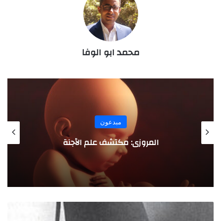
محمد ابو الوفا
مبدعون
ابن عبدوس .. أول معالج للسكري
ا
ل