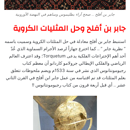
جابر بن أفلح .. صحح آراء بطليموس وساهم في النهضة الأوروبية
جابر بن أفلح وحل المثليات الكروية
استنبط جابر بن أفلح معادلة في حل المثلثات الكروية وسميت باسمه
” نظرية جابر ” .. كما اخترع جهازاً لرصد الأجرام السماوية الذي عُدّ
أحد أهم الإختراعات الفلكية يدعى Torquetum؛ وقد اعترف العالم
الرياضي والفلكي الإيطالي جرولامو كاردانو أن معظم كتاب
رجيومونتانوس الذي نشر في سنة 1533م ويضم ملحوظات تتعلق
بعلم المثلثات قد تم اقتباسه من عمل جابر ابن أفلح في القرن الثاني
عشر .. أي قبل أربعة قرون من كتاب رجيومونتانوس !!