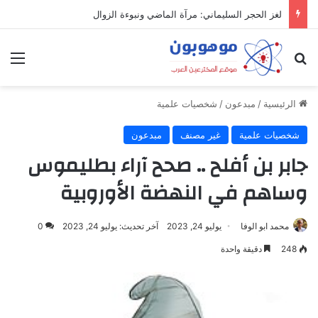
لغز الحجر السليماني: مرآة الماضي ونبوءة الزوال
بحث عن
الق
الرئيسية
/
مبدعون
/
شخصيات علمية
شخصيات علمية
غير مصنف
مبدعون
جابر بن أفلح .. صحح آراء بطليموس
وساهم في النهضة الأوروبية
محمد ابو الوفا
يوليو 24, 2023
آخر تحديث: يوليو 24, 2023
0
248
دقيقة واحدة