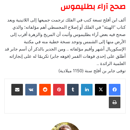
صحح آراء بطليموس
ألف ابن أفلح تسعة كتب في الفلك ترجمت جميعها إلى اللاتينية ويعد
كتاب “الهيئة” في الفلك أو إصلاح المجسطي أهم مؤلفاته؛ والذي
صحح فيه بعض آراء بطليموس وأثبت أن المريخ والزهرة أقرب إلى
الأرض منها إلى الشمس وتوجد نسخة خطية منه في مكتبة
الإسكوريال أشهر وأقيم مؤلفاته .. ومن الجدير بالذكر أن أسم جابر قد
أطلق على إحدى فوهات القمر (فوهه جابر) تكريمًا له على إنجازاته
العلمية الرائدة ..
توفى جابر بن أفلح سنة (1150 ميلادية)
لينكدإن
‏Tumblr
بينتيريست
‏Reddit
‏VKontakte
مشاركة عبر البريد
طباعة