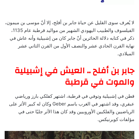
لا يُعرف سوى القليل عن حياة جابر بن أفلح، إلا أنّ موسى بن ميمون،
الفيلسوف والطبيب اليهودي الشهير من مواليد قرطبة عام 1135،
ذكر في كتابه دلالة الحائرين أنّ جابر كان من إشبيلية وأنه عاش في
نهاية القرن الحادي عشر والنصف الأول من القرن الثاني عشر
الميلادي.
جابر بن أفلح .. العيش في إشبيلية
والموت في قرطبة
قطن في إشبيلية وتوفي في قرطبة، اشتهر كفلكي بارز ورياضي
عبقري، وقد اشتهر في الغرب باسم Geber وكان له كبير الأثر على
الرياضيين والفلكيين الأوروبيين وقد كان هذا الأثر جليًا حتى في
مؤلفات كوبرنيكس.