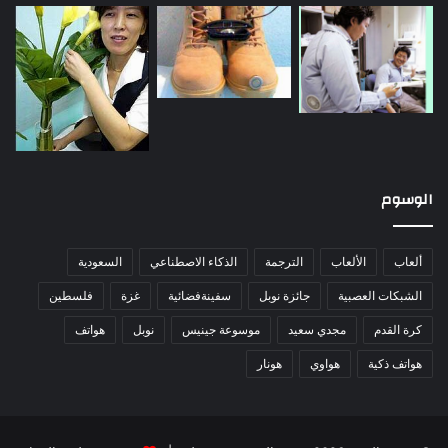
الوسوم
ألعاب
الألعاب
الترجمة
الذكاء الاصطناعي
السعودية
الشبكات العصبية
جائزة نوبل
سفينةفضائية
غزة
فلسطين
كرة القدم
مجدي سعيد
موسوعة جينيس
نوبل
هواتف
هواتف ذكية
هواوي
هونار