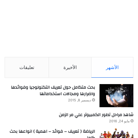
الأشهر
الأخيرة
تعليقات
بحث متكامل حول تعريف التكنولوجيا وفوائدها
واضرارها ومجالات استخداماتها
ديسمبر 8, 2015
شاهد مراحل تطور الكمبيوتر علي مر الزمن
مايو 24, 2016
الرياضة ( تعريف – فوائد – اهمية ) انواعها بحث
كامل