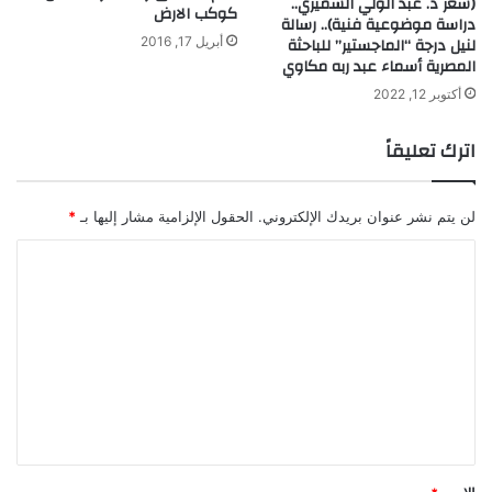
(شعر د. عبد الولي الشميري..
ر
كوكب الارض
دراسة موضوعية فنية).. رسالة
ا
ط
لنيل درجة “الماجستير” للباحثة
أبريل 17, 2016
ل
ا
المصرية أسماء عبد ربه مكاوي
خ
ن
ي
أكتوبر 12, 2022
ا
ل
اترك تعليقاً
لن يتم نشر عنوان بريدك الإلكتروني.
الحقول الإلزامية مشار إليها بـ
*
ا
ل
ت
ع
ل
ي
ق
*