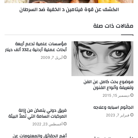
ت
و
الكشف عن قوة فيتامين د الخفية ضد السرطان
ت
ة
ج
ف
ا
ي
مقالات ذات صلة
و
ت
ز
ا
م
مؤسسات علمية تدعم أربعة
ا
ي
أبحاث عملية أردنية بـ332 ألف دينار
ل
ن
أبريل 7, 2009
م
د
ع
ا
ل
ل
و
خ
موضوع بحث كامل عن الفن
م
وتعريفة وأنواع الفنون
ف
ا
ي
ديسمبر 15, 2015
ت
ة
ض
الجاثوم اسبابه وعلاجه
فريق دولي يتمكن من إزالة
ح
د
المركبات السامة التي تملأ البيئة
فبراير 7, 2023
د
ا
أغسطس 23, 2022
و
ل
د
س
أهم الحقائق والمعلومات عن