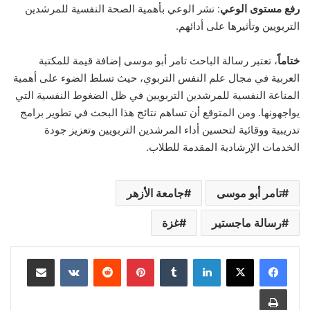
رفع مستوى الوعي
: نشر الوعي بأهمية الصحة النفسية للمرشدين
التربويين وتأثيرها على أدائهم.
ختاماً
، تعتبر رسالة الباحث تامر أبو موسى إضافة قيمة للمكتبة
العربية في مجال علم النفس التربوي، حيث تسلط الضوء على أهمية
المناعة النفسية للمرشدين التربويين في ظل الضغوط النفسية التي
يواجهونها. ومن المتوقع أن تساهم نتائج هذا البحث في تطوير برامج
تدريبية ووقائية لتحسين أداء المرشدين التربويين وتعزيز جودة
الخدمات الإرشادية المقدمة للطلاب.
تامر أبو موسى
جامعة الأزهر
رسالة ماجستير
غزة
لينكدإن
‏Tumblr
بينتيريست
‏Reddit
‏VKontakte
مشاركة عبر البريد
طباعة