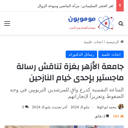
لغز الحجر السليماني: مرآة الماضي ونبوءة الزوال
بحث عن
الق
الرئيسية
/
ابحاث علمية
ابحاث علمية
رسائل الدكتوراه
جامعة الأزهر بغزة تناقش رسالة
ماجستير بإحدى خيام النازحين
المناعة النفسية كدرع واقٍ للمرشدين التربويين في وجه
الضغوط وتعزيزاً لإنجازاتهم
محمد ابو الوفا
مايو 6, 2024
آخر تحديث: مايو 6, 2024
0
684
2 دقائق