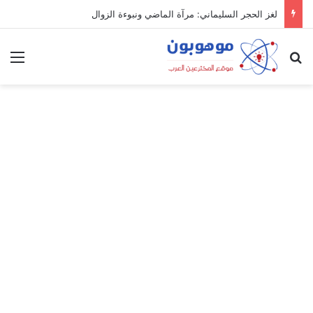
لغز الحجر السليماني: مرآة الماضي ونبوءة الزوال
بحث عن
الق