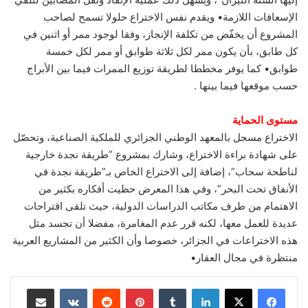
الإسعافات اللازمة• ويقدم نفس الاختراع حلولا تسمح لصاحب
المشروع أن يخفّض من تكلفة الإنجاز، وفقا لوجود ممر أو اثنين في
كل طابق، بأن يكون ممر لكل ثلاثة طوابق أو ممر لكل خمسة
طوابق• كما يوفر مخططا لطريقة توزيع الممرات فيما بين الأبراج
حسب موقعها فيما بينها .
مستوى الحماية
الاختراع مسجل بالمعهد الوطني الجزائري للملكية الصناعية، وتحصّل
على شهادة براءة الاختراع، وشارك بمشروع ”طريقة نجدة خارجية
لناطحة سحاب”، إضافة إلى الاختراع الخاص بـ”طريقة نجدة في
الأنفاق تحت البحر”، وفي هذا المعرض حظيت أفكاره بكثير من
الاهتمام من طرف مكاتب الدراسات الدولية، حيث تلقى اقتراحات
عديدة للعمل معها، لكنه قرر عدم المغامرة، مفضلا أن تجسد مثل
هذه الاختراعات في الجزائر، خصوصا وأن الكثير من المشاريع العربية
منتظرة في مجال العقار•
لينكدإن
‏Tumblr
بينتيريست
‏Reddit
‏VKontakte
مشاركة عبر البريد