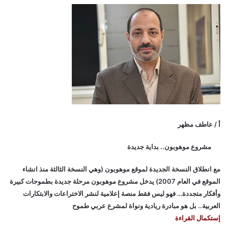
ي
ط
ة
ا
ل
ا
خ
ت
ر
ا
ع
أ / عاطف مظهر
ا
ت
مشروع موهوبون.. بداية جديدة
ا
ل
مع انطلاق النسخة الجديدة لموقع موهوبون (وهي النسخة الثالثة منذ انشاء
ع
ر
الموقع في العام 2007) يدخل مشروع موهوبون مرحلة جديدة بطموحات كبيرة
ب
وأفكار متجددة… فهو ليس فقط منصة إعلامية لنشر الاختراعات والابتكارات
ي
العربية.. بل هو مبادرة ريادية ونواة لمشرع عربي طموح
ة
إستكمال القراءة