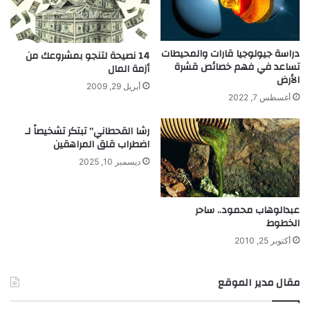
ي
ا
ض
ت
ع
ت
ا
س
دراسة جيولوجيا قارات والمحيطات
14 نصيحة لتنجو بمشروعك من
ل
ر
تساعد في فهم خصائص قشرة
أزمة المال
ص
الأرض
ب
أبريل 29, 2009
ح
غ
أغسطس 7, 2022
ر
ا
ا
ز
رشا القحطاني” تبتكر تشخيصاً لـ
ء
ا
اضطراب قلق المراهقين
ا
ل
ديسمبر 10, 2025
ل
ك
غ
ل
ر
و
ب
عبدالوهاب محمود.. ساحر
ر
الخطوط‮ ‬
ي
ة
أكتوبر 25, 2010
ع
ل
مقال مدير الموقع
ى
خ
ر