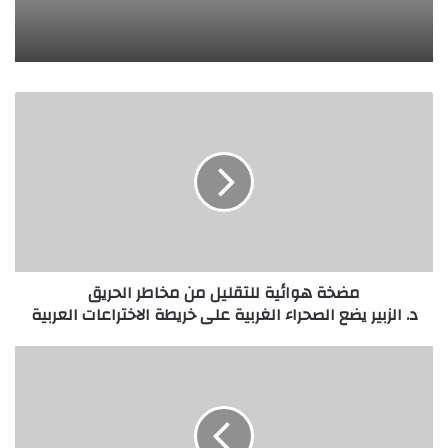
م
ض
خ
ة
ه
و
ا
ئ
ي
مضخة هوائية للتقليل من مخاطر الحريق
ة
د. الزبير يضع الصحراء الغربية على خريطة الاختراعات العربية
ل
ل
ت
ط
ق
ر
ل
ي
ي
ق
ل
ة