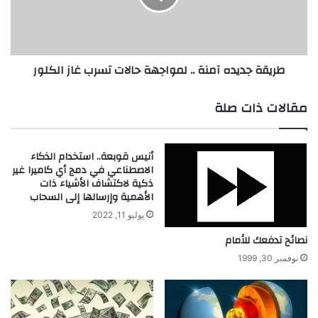
م
ج
ن
د
م
ي
خ
د
طريقة جديده آمنة .. لمواجهة حالات تسرب غاز الكلور
ا
ه
ط
آ
ر
م
مقالات ذات صلة
ا
ن
ل
ة
ح
.
أنيس قوبعة.. استخدام الذكاء
ر
.
الاصطناعي في دمج أي كاميرا غير
ي
ل
ذكية لاكتشاف الأشياء ذات
ق
م
الأهمية وإرسالها إلى السحاب
د
و
يوليو 11, 2022
.
ا
ا
ج
نصائح تدفعك للأمام
ل
ه
نوفمبر 30, 1999
ز
ة
ب
ح
ي
ا
ر
ل