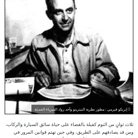
إنريكو فيرمي : مطور نظرية النيترينو وأحد رواد الفيزياء الحديثة
ثلاث ثوانٍ من النوم كفيلة بالقضاء على حياة سائق السيارة والركاب،
ومن قد يصادفهم على الطريق، وفي حين تهتم قوانين المرور في