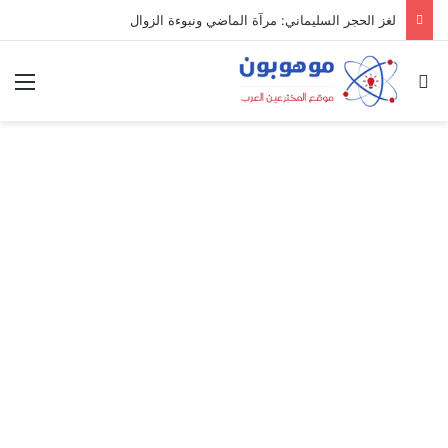
لغز الحجر السليماني: مرآة الماضي ونبوءة الزوال
بحث عن
الق