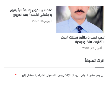
ا
س
علماء يبتكرون إصبعاً آلياً يعرق
ت
و”يشفي نفسه” بعد الجروح
م
يونيو 15, 2022
ر
ت
2
تصور لسيارة طائرة تمتلك أحدث
5
التقنيات التكنولوجية
ع
ا
أكتوبر 23, 2010
م
ا
اترك تعليقاً
لن يتم نشر عنوان بريدك الإلكتروني.
الحقول الإلزامية مشار إليها بـ
*
ا
ل
ت
ع