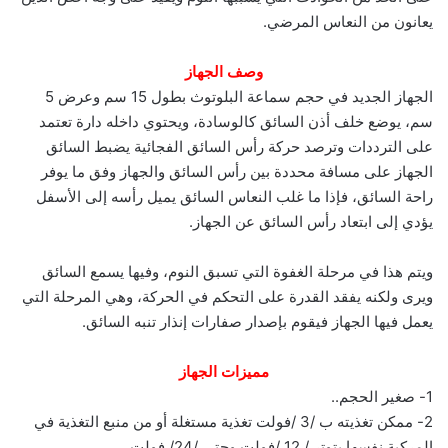
يعانون من النعاس المرضي.
وصف الجهاز
الجهاز الجديد في حجم سماعة البلوتوث بطول 15 سم وعرض 5
سم، يوضع خلف أذن السائق كالوسادة، ويحتوي داخله دارة تعتمد
على الترددات وترصد حركة رأس السائق الفجائية يضبط السائق
الجهاز على مسافة محددة بين رأس السائق والجهاز وفق ما يوفر
راحة السائق، فإذا ما غلب النعاس السائق يميل رأسه إلى الأسفل
يؤدي إلى ابتعاد رأس السائق عن الجهاز.
ويتم هذا في مرحلة الغفوة التي تسبق النوم، وفيها يسمع السائق
ويرى ولكنه يفقد القدرة على التحكم في الحركة، وهي المرحلة التي
يعمل فيها الجهاز فيقوم بإصدار صفارات إنذار تنبه السائق.
مميزات الجهاز
1- صغير الحجم..
2- ممكن تغذيته ب /3 /فولت تغذية مستغلة أو من منبع التغذية في
المركبة نفسها بتوتر / 12 /فولت وحتى /24/ فولت..