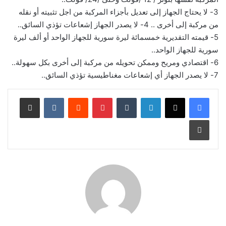
3- لا يحتاج الجهاز إلى تعديل بأجزاء المركبة من اجل تثبيته أو نقله
من مركبة إلى أخرى .. 4- لا يصدر الجهاز إشعاعات تؤذي السائق..
5- قيمته التقديرية خمسمائة ليرة سورية للجهاز الواحد أو ألف ليرة
سورية للجهاز الواحد..
6- اقتصادي ومريح وممكن تحويله من مركبة إلى أخرى بكل سهولة..
7- لا يصدر الجهاز أي إشعاعات مغناطيسية تؤذي السائق..
لينكدإن
‏Tumblr
بينتيريست
‏Reddit
‏VKontakte
مشاركة عبر البريد
طباعة