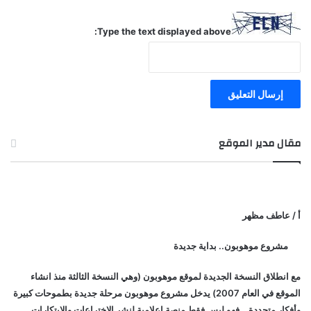
Type the text displayed above:
مقال مدير الموقع
أ / عاطف مظهر
مشروع موهوبون.. بداية جديدة
مع انطلاق النسخة الجديدة لموقع موهوبون (وهي النسخة الثالثة منذ انشاء
الموقع في العام 2007) يدخل مشروع موهوبون مرحلة جديدة بطموحات كبيرة
وأفكار متجددة… فهو ليس فقط منصة إعلامية لنشر الاختراعات والابتكارات