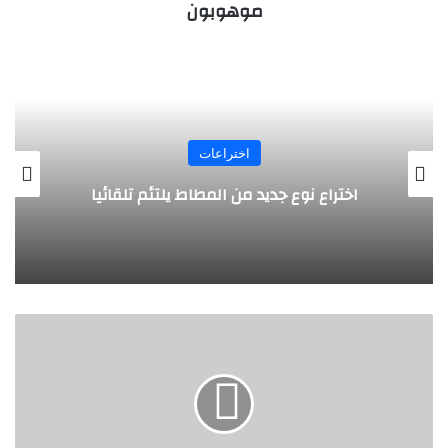
موهوبون
اختراعات
روبوت جديد لاستكشاف أعماق البحار
"
س
ت
ر
ة
ا