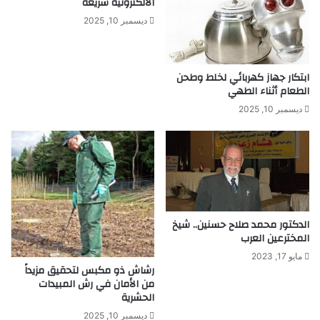
الالكترونية سريعة
ل
ل
ديسمبر 10, 2025
ق
ب
ر
ا
ش
ل
أ
ط
ابتكار جهاز كهربائي لخلط وطحن
ي
ا
الطعام أثناء الطهي
ه
ق
ديسمبر 10, 2025
ا
ة
ا
ا
ل
ل
ف
ش
ك
م
ا
س
ل
ي
الدكتور محمد صلاح حسنين.. شيخ
م
ة
المخترعين العرب
ف
أ
ت
ب
مايو 17, 2023
ر
رشاش ذو مكبس لتحقيق مزيداً
ح
من الأمان في رش المبيدات
س
ا
الحشرية
ث
ه
ديسمبر 10, 2025