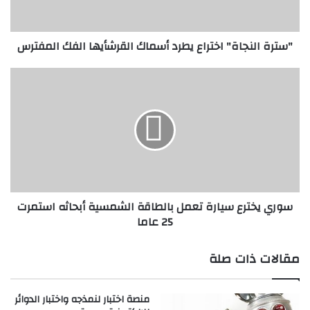
ل
ن
ج
"سترة النجاة" اختراع يطرد أسماك القرشأيها الفك المفترس
ا
ة
"
س
ا
و
خ
ر
ت
ي
ر
ي
ا
خ
ع
ت
ي
ر
ط
ع
سوري يخترع سيارة تعمل بالطاقة الشمسية أبحاثه استمرت
ر
س
25 عاما
د
ي
أ
ا
س
ر
مقالات ذات صلة
م
ة
ا
ت
ك
ع
منصة اختبار لنمذجه واختبار الدوائر
ا
م