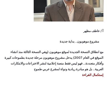
أ / عاطف مظهر
مشروع موهوبون.. بداية جديدة
مع انطلاق النسخة الجديدة لموقع موهوبون (وهي النسخة الثالثة منذ انشاء
الموقع في العام 2007) يدخل مشروع موهوبون مرحلة جديدة بطموحات كبيرة
وأفكار متجددة… فهو ليس فقط منصة إعلامية لنشر الاختراعات والابتكارات
العربية.. بل هو مبادرة ريادية ونواة لمشرع عربي طموح
إستكمال القراءة