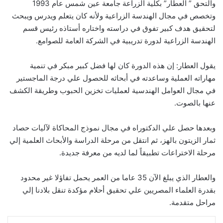
والتحق ” العطار” بكلية الزراعة جامعة عين شمس عام 1993
وتخصص في مجال الهندسة الزراعية ولأنه كان يتعلم ويدرس ويبحث
لتحقيق هدف كبير تفوق في دراسته واختاره أستاذه رئيس قسم
الهندسة الزراعية لدورة تدريبية في الشركة العامة للصوامع.
يقول العطار: إن هذه الدورة كان لها فضل كبير مبكر في تنمية
مهاراته العملية وساعدته في أبحاثه للحصول علي درجة الماجستير
في مجال العوامل الهندسية لعمليات تخزين الحبوب وطريقة الكشف
عنها بالصوت.
وبعدها حصل علي الدكتوراه في مجال نموذج المحاكاة لآليات حصاد
ثمار الزيتون بالهز، ثم انتقل من مرحلة الدراسة والأبحاث العلمية إلي
مرحلة الاختراعات تطبيقاً لما لديه من معرفة جديدة.
والعطار الذي يبلغ الآن 35 عاما من العمر يحمل تفاؤلا غير محدود
بقدرة العلماء المصريين علي تحقيق أحلام مؤكدة تنقل بلادنا إلي
مراحل متقدمة.