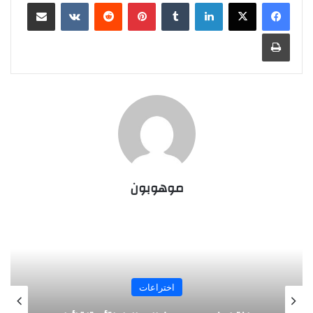
لينكدإن
‏Tumblr
بينتيريست
‏Reddit
‏VKontakte
مشاركة عبر البريد
طباعة
موهوبون
اختراعات