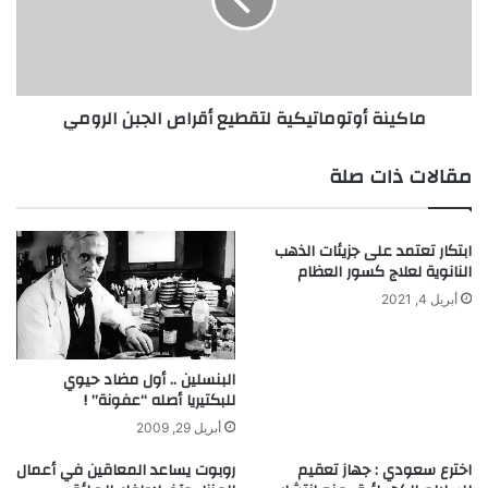
ل
ن
ة
ة
ا
أ
ل
و
أ
ت
ماكينة أوتوماتيكية لتقطيع أقراص الجبن الرومي
ل
و
غ
م
ا
ا
مقالات ذات صلة
م
ت
ب
ي
ا
ك
ابتكار تعتمد على جزيئات الذهب
ل
ي
النانوية لعلاج كسور العظام
ب
ة
ك
ل
أبريل 4, 2021
ت
ت
ي
ق
ر
ط
البنسلين .. أول مضاد حيوي
ي
ي
للبكتيريا أصله “عفونة” !
ا
ع
أبريل 29, 2009
أ
ق
اخترع سعودي : جهاز تعقيم
روبوت يساعد المعاقين في أعمال
ر