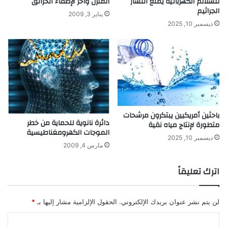
للسلالم الكهربائية يمنع انتشار
المنزل وآخر لإطفاء الحرائق
ا
الجراثيم
يناير 3, 2009
ص
ديسمبر 10, 2025
ا
ل
ج
ب
ن
ا
ل
ر
باحثين أمريكيين يبتكرون مرشحات
و
دائرة نانوية للحماية من خطر
متطورة لإنتاج مياه نقية
م
الموجات الكهرومغناطيسية
ي
ديسمبر 10, 2025
مارس 4, 2009
اترك تعليقاً
لن يتم نشر عنوان بريدك الإلكتروني.
الحقول الإلزامية مشار إليها بـ
*
ا