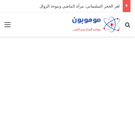
لغز الحجر السليماني: مرآة الماضي ونبوءة الزوال
بحث عن
الق