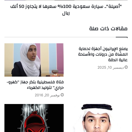
"أصيلة".. سيارة سعودية 100% سعرها لا يتجاوز 50 ألف
"
س
ريال
إ
ي
ي
ا
ن
ر
مقالات ذات صلة
ا
ة
"
س
ب
ع
يصنع الإيرانيون أجهزة لحماية
أ
و
المشاة من درونات والأسلحة
ل
د
عالية الدقة
م
ي
ا
ديسمبر 10, 2025
ة
ن
1
ي
0
فتاة فلسطينية بتكر جهاز “كهرو-
ا
0
حراري” لتوليد الكهرباء
%
نوفمبر 20, 2016
س
ع
ر
ه
ا
ل