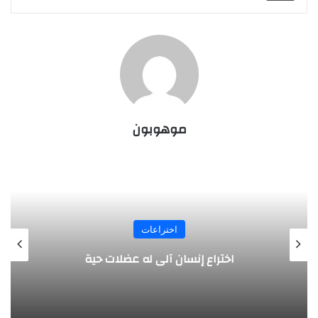
موهوبون
اختراعات
مسدس يتعرف على هوية صاحبه