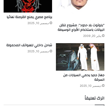
ا
ي
ت
برنامج مصري يمنع القرصنة نهائيا
ج
ديسمبر 10, 2025
ا
“بلوتوث بلا حدود”. مشروع لنقل
و
البيانات باستخدام الأبراج الوسيطة
ز
يناير 20, 2009
5
0
شاحن داخلي للهواتف المحمولة
أ
ديسمبر 10, 2025
ل
ف
ر
ي
جهاز جديد يحمي السيارات من
ا
السرقة
ل
ديسمبر 10, 2025
اترك تعليقاً