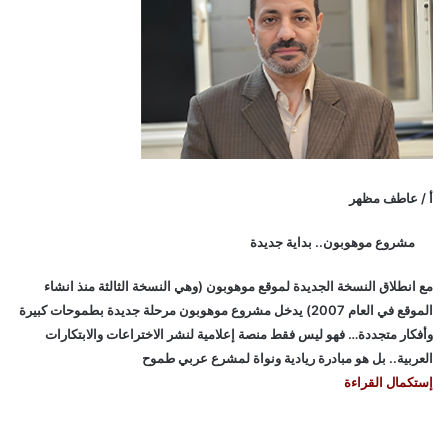
أ / عاطف مظهر
مشروع موهوبون.. بداية جديدة
مع انطلاق النسخة الجديدة لموقع موهوبون (وهي النسخة الثالثة منذ انشاء
الموقع في العام 2007) يدخل مشروع موهوبون مرحلة جديدة بطموحات كبيرة
وأفكار متجددة… فهو ليس فقط منصة إعلامية لنشر الاختراعات والابتكارات
العربية.. بل هو مبادرة ريادية ونواة لمشرع عربي طموح
إستكمال القراءة