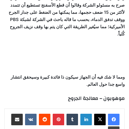
صرح به مسئولو الشركة وقالوا أن قطع الأسفنج تستطيع أن تتمدد
لأكثر من 15 ضعف حجمها، مما يمكنها من الضغط على جدار الجرح
ووقف تدفق الدماء، بحسب ما قاله باحث في الشركة لشبكة PBS
الأميركية؛ مما سيُغير الطريقة التي كان يتم بها وقف نزيف الجروح
كُلياً.
ومما لا شك فيه أن الجهاز سيكون ذا فائدة كبيرة وسيحقق انتشار
واسع جدا حول العالم.
موهوبون – معالجة الجروح
لينكدإن
‏Tumblr
بينتيريست
‏Reddit
‏VKontakte
مشاركة عبر البريد
طباعة