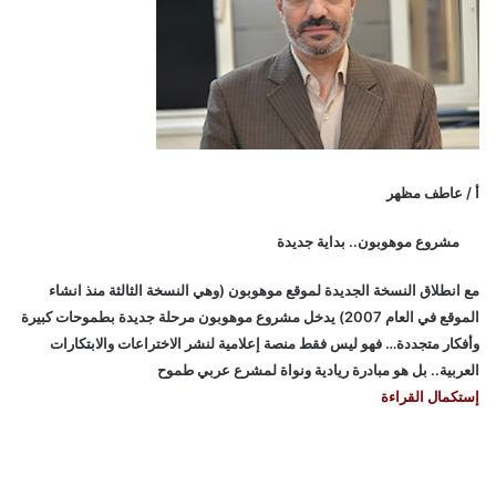
أ / عاطف مظهر
مشروع موهوبون.. بداية جديدة
مع انطلاق النسخة الجديدة لموقع موهوبون (وهي النسخة الثالثة منذ انشاء
الموقع في العام 2007) يدخل مشروع موهوبون مرحلة جديدة بطموحات كبيرة
وأفكار متجددة… فهو ليس فقط منصة إعلامية لنشر الاختراعات والابتكارات
العربية.. بل هو مبادرة ريادية ونواة لمشرع عربي طموح
إستكمال القراءة