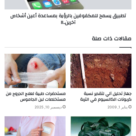
ل
م
ك
ح
تطبيق يسمح للمكفوفين بالرؤية بمساعدة أعين أشخاص
ا
ل
آخرين..!!
م
ل
ل
م
ف
ك
مقالات ذات صلة
ي
ف
خ
و
ل
ف
ا
ي
ل
ن
1
ب
5
ا
د
ل
ق
ر
جهاز تحليل آلي لتقدير نسبة
مستحضرات طبية لعلاج الجروح من
ي
ؤ
كربونات الكالسيوم في التربة
مستخلصات لبن الجاموس
ق
ي
يناير 1, 2009
ديسمبر 10, 2025
ة
ة
ف
ب
ق
م
ط
س