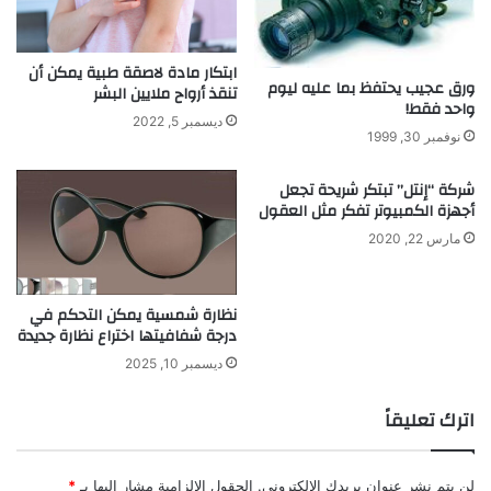
ا
ع
د
ابتكار مادة لاصقة طبية يمكن أن
ة
ورق عجيب يحتفظ بما عليه ليوم
تنقذ أرواح ملايين البشر
أ
واحد فقط!
ع
ديسمبر 5, 2022
نوفمبر 30, 1999
ي
ن
أ
شركة “إنتل” تبتكر شريحة تجعل
أجهزة الكمبيوتر تفكر مثل العقول
ش
خ
مارس 22, 2020
ا
ص
آ
نظارة شمسية يمكن التحكم في
خ
درجة شفافيتها اختراع نظارة جديدة
ر
ديسمبر 10, 2025
ي
ن
اترك تعليقاً
.
.
!
!
لن يتم نشر عنوان بريدك الإلكتروني.
الحقول الإلزامية مشار إليها بـ
*