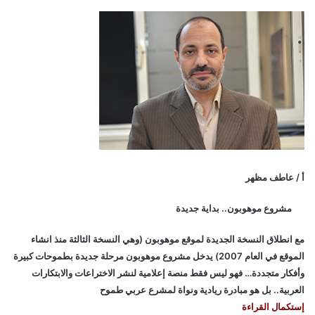
أ / عاطف مظهر
مشروع موهوبون.. بداية جديدة
مع انطلاق النسخة الجديدة لموقع موهوبون (وهي النسخة الثالثة منذ انشاء
الموقع في العام 2007) يدخل مشروع موهوبون مرحلة جديدة بطموحات كبيرة
وأفكار متجددة… فهو ليس فقط منصة إعلامية لنشر الاختراعات والابتكارات
العربية.. بل هو مبادرة ريادية ونواة لمشرع عربي طموح
إستكمال القراءة