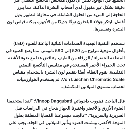
الجميع. في الواقع، يمكن أن تكون مقاييس التأكسج النبضي غير
دقيقة بشكل غير مقبول لدى أصحاب البشرة الداكنة، مما يبرز
الحاجة إلى المزيد من الحلول الشاملة. في محاولة لتطوير بديل
أفضل، ابتكر هؤلاء الباحثون نوعًا جديدًا من الأجهزة يمكنه قياس لون
البشرة وتفسيرها.
تستخدم التقنية الجديدة الصمامات الثنائية الباعثة للضوء (LED)
بأطوال موجية تتراوح من 520 إلى 580 نانومتر، مما يضع الضوء في
المنطقة الخضراء / الزرقاء من الطيف. يتناقض هذا مع ضوء الأشعة
تحت الحمراء الأحمر المستخدم في مقاييس التأكسج النبضي
التقليدية. يقوم النظام أيضًا بتقييم لون البشرة باستخدام مقياس
Von Luschan Chromatic Scale، ثم يستخدم الخوارزميات
لحساب مستوى الميلانين المكتشف.
قال الباحث فينووب داجوباتي
Vinoop Daggubati
: “لقد استخدمنا
الضوء الأزرق والأخضر واختبرنا الجهاز بنجاح في الدراسات قبل
السريرية والسريرية”. “عالجت مجموعتنا القضايا المتعلقة بطول
الموجة الأقصر، وتشتت الضوء وتأثير الميلانين في الجلد. يجب على