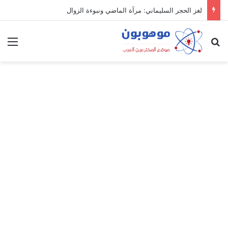
لغز الحجر السليماني: مرآة الماضي ونبوءة الزوال
بحث عن
الق