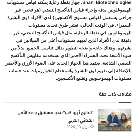
Shani Biotechnologies، جهاز نقطة رعاية يمكنه قياس مستويات
الهيموغلوبين بدقة وإجراء قياس التأكسج النبضي (هو فحص غير
جراحي يستعمل لقياس مستوى الأكسجين) لدى الأفراد ذوي البشرة
السمراء. في الوقت الحالي، تعتبر طرق تحديد مستويات
الهيموغلوبين في نقطة الرعاية، مثل قياس التأكسج النبضي، غير
دقيقة لدى الأفراد الذين لديهم مستويات أعلى من الميلانين في
بشرتهم، وهناك حاجة واضحة لتطوير بدائل تناسب الجميع. بدلاً من
ضوء الأشعة تحت الحمراء الأحمر الذي تستخدمه مقاييس التأكسج
النبضي الشائعة، يعتمد هذا الجهاز الجديد على الضوء الأزرق والأخضر
بالإضافة إلى تقييم لون البشرة واستخدام الخوارزميات عند حساب
مستويات الهيموجلوبين وتشبع الأكسجين.
مقالات ذات صلة
“الخليج أجرو لاب”: نحو مستقبل واعد للأمن
الغذائي العربي
أبريل 13, 2026