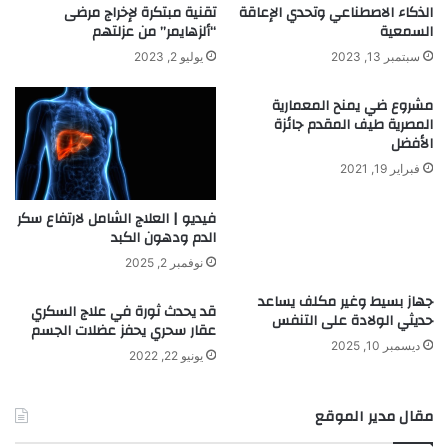
الذكاء الاصطناعي وتحدي الإعاقة
تقنية مبتكرة لإخراج مرضى
السمعية
“ألزهايمر” من عزلتهم
سبتمبر 13, 2023
يوليو 2, 2023
مشروع ضي يمنح المعمارية
المصرية طيف المقدم جائزة
الأفضل
فبراير 19, 2021
فيديو | العلاج الشامل لارتفاع سكر
الدم ودهون الكبد
نوفمبر 2, 2025
جهاز بسيط وغير مكلف يساعد
قد يحدث ثورة في علاج السكري
حديثي الولادة على التنفس
عقار سحري يحفز عضلات الجسم
ديسمبر 10, 2025
يونيو 22, 2022
مقال مدير الموقع