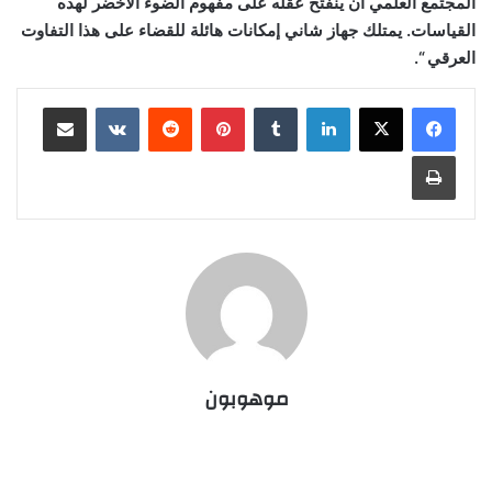
المجتمع العلمي أن ينفتح عقله على مفهوم الضوء الأخضر لهذه
القياسات. يمتلك جهاز شاني إمكانات هائلة للقضاء على هذا التفاوت
العرقي “.
لينكدإن
بينتيريست
مشاركة عبر البريد
طباعة
موهوبون