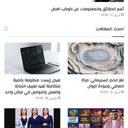
أهم الحقائق والمعلومات عن كوكب الارض
أبريل 17, 2016
احدث المقالات
لغز الحجر السليماني: مرآة
ميدل إيست: منظومة رقمية
الماضي ونبوءة الزوال
متكاملة تعيد تعريف التجارة
والعمل والتواصل في مكان واحد
أبريل 12, 2026
مارس 18, 2026