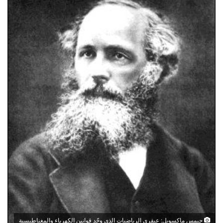
جيمس ماكسويل: عبقري الرياضيات الذي وحّد قوانين الكهرباء والمغناطيسية