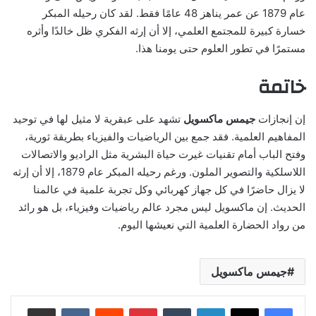
عام 1879 عن عمر يناهز 48 عامًا فقط. لقد كان رحيله المبكر
خسارة كبيرة للمجتمع العلمي، إلا أن إرثه الفكري ظل خالدًا وأثره
مستمرًا في تطور العلوم حتى يومنا هذا.
خاتمة
إن إنجازات
جيمس ماكسويل
تشهد على عبقرية لا مثيل لها في توحيد
المفاهيم العلمية. فقد جمع بين الرياضيات والفيزياء بطريقة ثورية،
وفتح الباب أمام تقنيات غيرت حياة البشرية مثل الراديو والاتصالات
اللاسلكية والتصوير الملون. ورغم رحيله المبكر عام 1879، إلا أن إرثه
لا يزال حاضرًا في كل جهاز كهربائي وكل تجربة علمية في عالمنا
الحديث. إن ماكسويل ليس مجرد عالم رياضيات وفيزياء، بل هو رائد
من رواد الحضارة العلمية التي نعيشها اليوم.
جيمس ماكسويل
لينكدإن
‏Tumblr
بينتيريست
‏Reddit
‏VKontakte
مشاركة عبر البريد