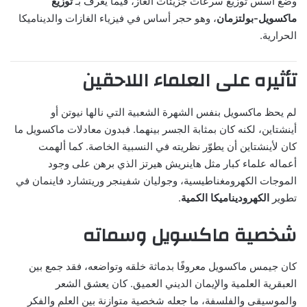
وضع أسس توزيع سرعات جزيئات الغاز، فيما يُعرف بـ
توزيع
ماكسويل-بولتزمان
، وهو حجر أساس في فيزياء الغازات والديناميكا
الحرارية.
تأثيره على العلماء اللاحقين
لم يحظ ماكسويل بنفس الشهرة الشعبية التي نالها نيوتن أو
أينشتاين، لكنه كان بمثابة الجسر بينهما. فبدون معادلات ماكسويل ما
كان لأينشتاين أن يطوّر نظريته في النسبية الخاصة. كما ألهمت
أعماله علماء كبار مثل هاينريش هيرتز الذي برهن على وجود
الموجات الكهرومغناطيسية، وجوليان شفينجر وريتشارد فاينمان في
تطوير
الكهروديناميكا الكمية
.
شخصية ماكسويل وسماته
كان جيمس ماكسويل معروفًا بدماثة خلقه وتواضعه، فقد جمع بين
العبقرية العلمية والإيمان الديني العميق. كان يعشق الشعر
والموسيقى والفلسفة، ما جعله شخصية متوازنة بين العلم والفكر