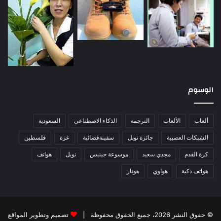
الوسوم
ألعاب
الألعاب
الترجمة
الذكاء الاصطناعي
السعودية
الشبكات العصبية
جائزة نوبل
سفينةفضائية
غزة
فلسطين
كرة القدم
مجدي سعيد
موسوعة جينيس
نوبل
هواتف
هواتف ذكية
هواوي
هونار
© حقوق النشر 2026، جميع الحقوق محفوظة |
تصميم وتطوير المواقع