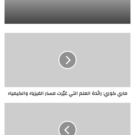
م
ا
ر
ي
ك
و
ر
ي
:
ماري كوري: رائدة العلم التي غيّرت مسار الفيزياء والكيمياء
ر
ا
ئ
م
د
ج
ة
د
ا
ي
ل
ي