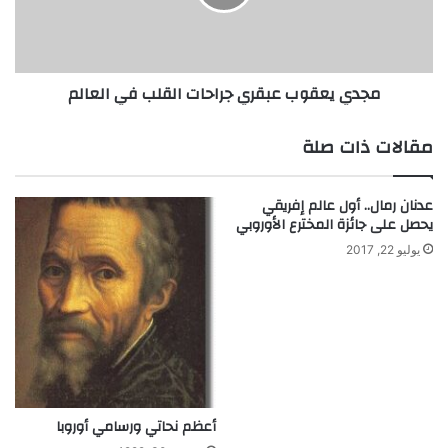
ع
ع
ل
ق
م
و
ا
ب
مجدي يعقوب عبقري جراحات القلب في العالم
ل
ع
ت
ب
ي
ق
مقالات ذات صلة
غ
ر
يّ
ي
ر
ج
عدنان رمال.. أول عالم إفريقي
ت
ر
يحصل على جائزة المخترع الأوروبي
م
ا
يوليو 22, 2017
س
ح
ا
ا
ر
ت
ا
ا
ل
ل
ف
ق
ي
ل
ز
ب
أعظم نحاتي ورسامي أوروبا
ي
ف