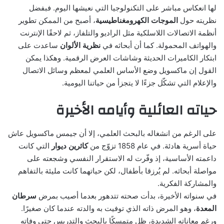
لها انعكاس مباشر على التكنولوجيا التي نعيشها اليوم. فبفضل
نظريته حول
الموجات الكهرومغناطيسية
، أصبح من الممكن تطوير
أنظمة الاتصالات اللاسلكية مثل الراديو والتلفاز، ثم لاحقًا الإنترنت
والهواتف المحمولة. كما أن أبحاثه في
نظرية الألوان
ساعدت على
ابتكار الكاميرات الحديثة وشاشات العرض الرقمية. وهكذا يمكن
القول إن ماكسويل وضع الأساس العلمي لمعظم وسائل الاتصال
والإعلام التي تشكّل جزءًا لا يتجزأ من حياتنا اليومية.
حياته العائلية وأيامه الأخيرة
على الرغم من انشغاله بالبحث العلمي، إلا أن جيمس ماكسويل عاش
حياة أسرية هادئة. في عام 1858 تزوّج من
كاثرين ديوار
التي كانت
داعمته الأساسية، إذ وفّرت له الاستقرار النفسي وشجعته على
مواصلة أبحاثه. لم يُرزقا بأطفال، لكن حياتهما كانت مليئة بالتفاهم
والمشاركة الفكرية.
في سنواته الأخيرة، بدأت صحته تتدهور بعدما أصيب بمرض
سرطان
المعدة
، وهو المرض ذاته الذي توفيت به والدته عندما كان صغيرًا.
ورغم معاناته الشديدة، ظل متمسكًا بالبحث والتدريس حتى وفاته