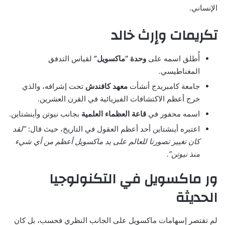
الإنساني.
تكريمات وإرث خالد
أُطلق اسمه على
وحدة “ماكسويل”
لقياس التدفق
المغناطيسي.
جامعة كامبريدج أنشأت
معهد كافندش
تحت إشرافه، والذي
خرج أعظم الاكتشافات الفيزيائية في القرن العشرين.
اسمه محفور في
قاعة العظماء العلمية
بجانب نيوتن وأينشتاين.
اعتبره أينشتاين أحد أعظم العقول في التاريخ، حيث قال:
“لقد
كان تغيير تصورنا للعالم على يد ماكسويل أعظم من أي شيء
منذ نيوتن”.
ور ماكسويل في التكنولوجيا
الحديثة
لم تقتصر إسهامات ماكسويل على الجانب النظري فحسب، بل كان