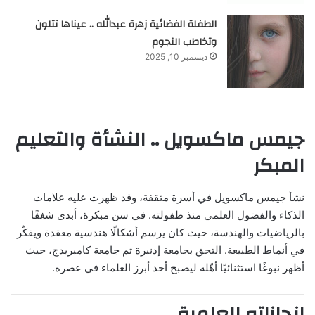
الطفلة الفضائية زهرة عبدالله .. عيناها تتلون
وتخاطب النجوم
ديسمبر 10, 2025
جيمس ماكسويل ..
النشأة والتعليم
المبكر
نشأ جيمس ماكسويل في أسرة مثقفة، وقد ظهرت عليه علامات
الذكاء والفضول العلمي منذ طفولته. في سن مبكرة، أبدى شغفًا
بالرياضيات والهندسة، حيث كان يرسم أشكالًا هندسية معقدة ويفكّر
في أنماط الطبيعة. التحق بجامعة إدنبرة ثم جامعة كامبريدج، حيث
أظهر نبوغًا استثنائيًا أهّله ليصبح أحد أبرز العلماء في عصره.
إنجازاته العلمية