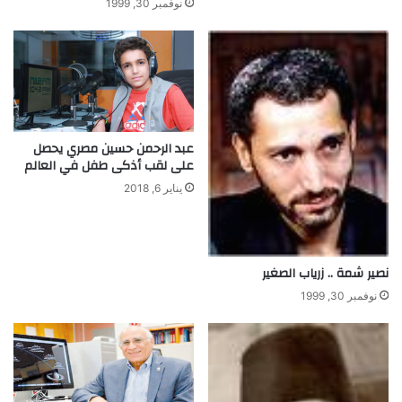
ا
ي
نوفمبر 30, 1999
ء
ا
و
ل
ا
ع
ل
ا
ك
ل
ي
م
م
عبد الرحمن حسين مصري يحصل
ي
على لقب أذكى طفل في العالم
ا
يناير 6, 2018
ء
نصير شمة .. زرياب الصغير
نوفمبر 30, 1999