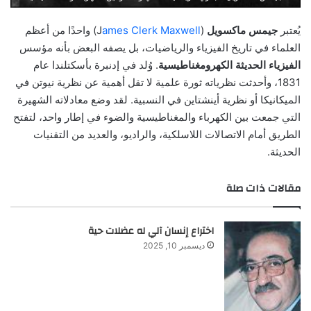
يُعتبر
جيمس ماكسويل
(J
ames Clerk Maxwell
) واحدًا من أعظم
العلماء في تاريخ الفيزياء والرياضيات، بل يصفه البعض بأنه مؤسس
الفيزياء الحديثة الكهرومغناطيسية
. وُلد في إدنبرة بأسكتلندا عام
1831، وأحدثت نظرياته ثورة علمية لا تقل أهمية عن نظرية نيوتن في
الميكانيكا أو نظرية أينشتاين في النسبية. لقد وضع معادلاته الشهيرة
التي جمعت بين الكهرباء والمغناطيسية والضوء في إطار واحد، لتفتح
الطريق أمام الاتصالات اللاسلكية، والراديو، والعديد من التقنيات
الحديثة.
مقالات ذات صلة
اختراع إنسان آلي له عضلات حية
ديسمبر 10, 2025