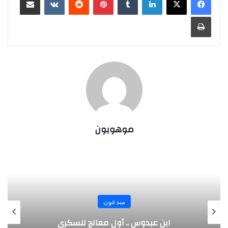
طباعة
موهوبون
مبدعون
الألماني بنز مخترع السيارة الحديثة