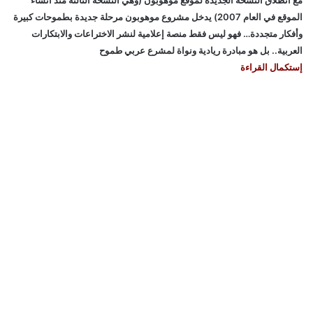
مع انطلاق النسخة الجديدة لموقع موهوبون (وهي النسخة الثالثة منذ انشاء
الموقع في العام 2007) يدخل مشروع موهوبون مرحلة جديدة بطموحات كبيرة
وأفكار متجددة… فهو ليس فقط منصة إعلامية لنشر الاختراعات والابتكارات
العربية.. بل هو مبادرة ريادية ونواة لمشرع عربي طموح
إستكمال القراءة