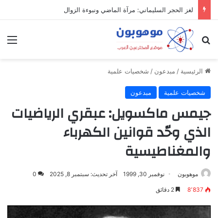
لغز الحجر السليماني: مرآة الماضي ونبوءة الزوال
بحث عن
الق
الرئيسية
/
مبدعون
/
شخصيات علمية
شخصيات علمية
مبدعون
جيمس ماكسويل: عبقري الرياضيات
الذي وحّد قوانين الكهرباء
والمغناطيسية
موهوبون
نوفمبر 30, 1999
آخر تحديث: سبتمبر 8, 2025
0
8٬837
2 دقائق