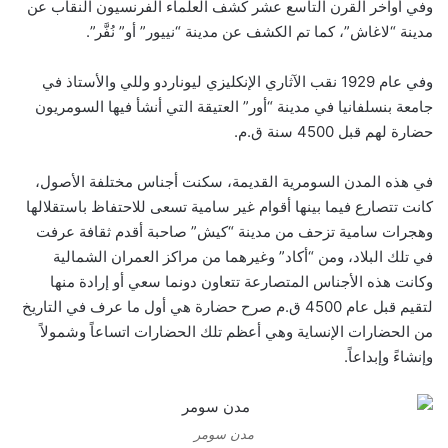
وفي أواخر القرن التاسع عشر كشف العلماء الفرنسيون النقاب عن
مدينة “لاغاش”، كما تم الكشف عن مدينة “نييور” أو” نُفَّر”.
وفي عام 1929 نقب الآثاري الإنكليزي ليوناردو وللي والأستاذ في
جامعة بنسلفانيا في مدينة “أور” العتيقة التي أنشأ فيها السومريون
حضارة لهم قبل 4500 سنة ق.م.
في هذه المدن السومرية القديمة، سكنت أجناس مختلفة الأصول،
كانت تتصارع فيما بينها أقوام غير سامية تسعى للاحتفاظ باستقلالها
وهجرات سامية تزحف من مدينة “كيش” صاحبة أقدم ثقافة عرفت
في تلك البلاد، ومن “أكاد” وغيرهما من مراكز العمران الشمالية
وكانت هذه الأجناس المتصارعة تتعاون دونما سعي أو إرادة منها
لتقيم قبل عام 4500 ق.م صرح حضارة هي أول ما عرف في التاريخ
من الحضارات الإنساية وهي أعظم تلك الحضارات اتساعاً وشمولاً
وإنشاءً وإبداعاً.
مدن سومر