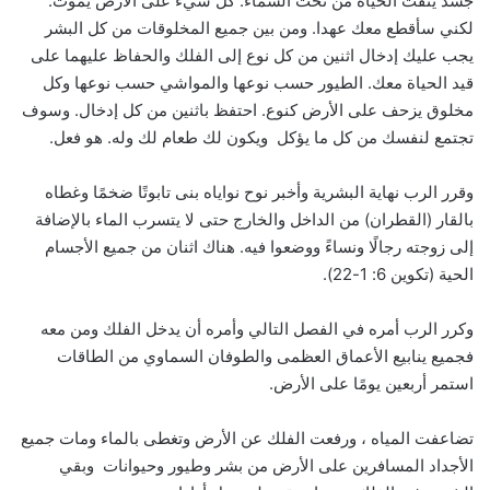
جسد ينفث الحياة من تحت السماء. كل شيء على الأرض يموت.
لكني سأقطع معك عهدا. ومن بين جميع المخلوقات من كل البشر
يجب عليك إدخال اثنين من كل نوع إلى الفلك والحفاظ عليهما على
قيد الحياة معك. الطيور حسب نوعها والمواشي حسب نوعها وكل
مخلوق يزحف على الأرض كنوع. احتفظ باثنين من كل إدخال. وسوف
تجتمع لنفسك من كل ما يؤكل ويكون لك طعام لك وله. هو فعل.
وقرر الرب نهاية البشرية وأخبر نوح نواياه بنى تابوتًا ضخمًا وغطاه
بالقار (القطران) من الداخل والخارج حتى لا يتسرب الماء بالإضافة
إلى زوجته رجالًا ونساءً ووضعوا فيه. هناك اثنان من جميع الأجسام
الحية (تكوين 6: 1-22).
وكرر الرب أمره في الفصل التالي وأمره أن يدخل الفلك ومن معه
فجميع ينابيع الأعماق العظمى والطوفان السماوي من الطاقات
استمر أربعين يومًا على الأرض.
تضاعفت المياه ، ورفعت الفلك عن الأرض وتغطى بالماء ومات جميع
الأجداد المسافرين على الأرض من بشر وطيور وحيوانات وبقي