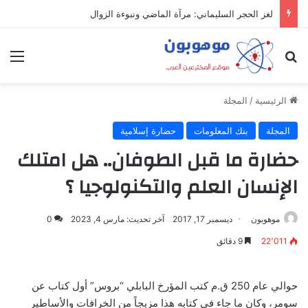
ميدل إيست: منظومة رقمية متكاملة تعيد تعريف التجارة والعمل والتواصل في مكان واحد
بحث عن
الق
الرئيسية
/
المجلة
المجلة
بنك المعلومات
حضارة إسلامية
حضارة ما قبل الطوفان.. هل امتلك
الإنسان العلم والتكنولوجيا ؟
موهوبون
ديسمبر 17, 2017
آخر تحديث: مارس 4, 2023
0
22٬011
9 دقائق
حوالي عام 250 ق.م كتب المؤرخ البابلي “بروس” أول كتاب عن
سومر، وكان ما جاء في كتابه هذا مزيجاً من الخرافات والأساطير