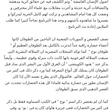
أصول الإنسان الغامضة ” وتم الكشف فيه عن حقائق أثرية مدهشة
واكتشافات أثرية حديثة و أجرت مقابلات مع علماء آثار محترفين و
وضعت كل هذا امام المشاهدين و تركت لهم كامل الحرية ليدركوا و
يفسروا ما شاهدوه بأعينهم و وجد هذا البرنامج نجاحاً كبيرا كما طلب
الملايين إعادة بث البرنامج .
تصف القصص و المورثات الشعبية ان الناجين من الطوفان كانوا
أعضاء حضارة راقية جداً اندثرت بالكامل بعد الطوفان العظيم أو ”
طوفان نوح ” كما توكد السجلات المصرية ان السلالة البشرية التى
سبقت السلالة الفرعونية بانها كانت ذات منزلة وقوى عظيمة… وأيضاً
يذكر عند ” هنود الكوينشى ” أن العرق الأول من البشر الذى ساد قبل
الطوفان كان يمتلك كل أنواع المعرفة كما ورد ذكر ذلك فى كثير من
الحضارات حول العالم، فالسؤال الذى يطرح نفسه الآن إذا كان
الإنسان تطور من حضارة بدائية فلماذا كل هذه الحضارات تتحدث عن
العصر الذهبى الذى سبق الطوفان.
كما ان لم يقتصر ذكر اسم ” نوح ” فى الكتب السماوية فقط بل ذكر
فى كثير من الحضارات ففى جزيرة هاواى كان يدعى : نو- و، وفى