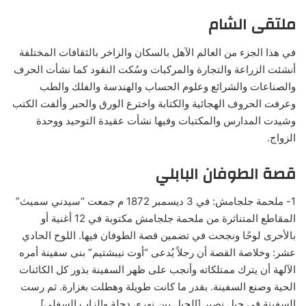
ملتقى
الشام
في هذا الجزء من العالم الآهل بالسكان والزاخر بالثقافات المختلفة
أنشئت الزراعة والتجارة والمركبات وسُكت النقود كما نشأت الحرف
والصناعات والشرائع وعلوم الحساب والهندسة والفلك والطب
وعرفت الحروف الهجائية والكتابة واخترع الورق والحبر وألفت الكتب
وشيدت المدارس والمكتبات وفيها نشأت عقيدة التوحيد ووحدة
الزواج.
قصة الطوفان البابلي
1- ملحمة جلجامش: في 3 ديسمبر 1872 م جمعت “سيدني سميث”
المقاطع المتناثرة من ملحمة جلجامش مكتوبة في 12 أغنية أو
بالأحرى لوحًا ونجحت في تضمين قصة الطوفان فيها. اللوح الحادي
عشر: وخلاصة القصة أن رجلاً يُدعى “أوت نيبشتيم” بنى سفينة أمره
الآلهة أن يترك ممتلكاته وأنجب على ظهر السفينة بذور كل الكائنات
الحية وصنع السفينة. بقدر ما كانت طويلة وهطلت بغزارة. ثم رست
السفينة في جبل نصير [الجبل بين نهري دجلة والزاب السفلي].