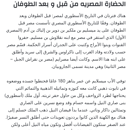
الحضارة المصريه من قبل و بعد الطوفان
هناك فترتان في التاريخ الأسطوري لمصر: قبل الطوفان وبعد
الطوفان. وفقًا للتاريخ الأسطوري المصري تأسست مصر قبل
الطوفان على يد ميسليم بن ملكير بن دوير بن إلباك بن آدم (المصري
الأول) الذي استقر في مصر مع ابنه نقلاوش بن مسليم. حفروا
القنوات وبنوا الأبراج وكتبت على الجدران أسرار الحكمة. قسّم مصر
حسب ولادته وقاد الغرب إلى ناكراوس والشرق إلى سريد وأطلق
على ابنه هذا الاسم. وكانت أيضا مصرايم (مصر بن نقراش الجبل –
مصر الثانية) وهي مدينة تسمى الجاروبيان.
توفي الأب ميسلايم عن عمر يناهز 180 عامًا فحنطوا جسده ووضعوه
في تابوت ذهبي كانت معه كنوزه وتماثيله الذهبية والتمائم التي
يحتاجها لطرد الزواحف وكل من حاول حفر تربته. أول ملك (أسطوري)
بنى صاري النيل واسمه حسام وقد وضع نسرين على الصاري
وتمثالين داكار وناتي. عندما بدأ فيضان النيل ذهب الملك خسلم إلى
هناك مع الكهنة الذين كانوا يرددون تعويذات حتى أطلق النسر صفيرًا.
عند الصفر ستكون الفيضانات أفضل وتكون مياه النيل أعلى ولكن