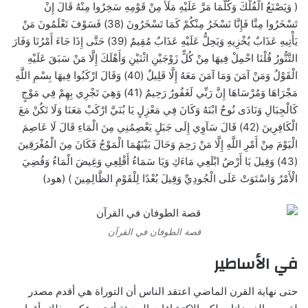
( وَيَصْنَعُ الْفُلْكَ وَكُلَّمَا مَرَّ عَلَيْهِ مَلَأٌ مِنْ قَوْمِهِ سَخِرُوا مِنْهُ قَالَ إِنْ
تَسْخَرُوا مِنَّا فَإِنَّا نَسْخَرُ مِنْكُمْ كَمَا تَسْخَرُونَ (38) فَسَوْفَ تَعْلَمُونَ مَنْ
يَأْتِيهِ عَذَابٌ يُخْزِيهِ وَيَحِلُّ عَلَيْهِ عَذَابٌ مُقِيمٌ (39) حَتَّى إِذَا جَاءَ أَمْرُنَا وَفَارَ
التَّنُّورُ قُلْنَا احْمِلْ فِيهَا مِنْ كُلٍّ زَوْجَيْنِ اثْنَيْنِ وَأَهْلَكَ إِلَّا مَنْ سَبَقَ عَلَيْهِ
الْقَوْلُ وَمَنْ آمَنَ وَمَا آمَنَ مَعَهُ إِلَّا قَلِيلٌ (40) وَقَالَ ارْكَبُوا فِيهَا بِسْمِ اللَّهِ
مَجْرَاهَا وَمُرْسَاهَا إِنَّ رَبِّي لَغَفُورٌ رَحِيمٌ (41) وَهِيَ تَجْرِي بِهِمْ فِي مَوْجٍ
كَالْجِبَالِ وَنَادَى نُوحٌ ابْنَهُ وَكَانَ فِي مَعْزِلٍ يَا بُنَيَّ ارْكَبْ مَعَنَا وَلَا تَكُنْ مَعَ
الْكَافِرِينَ (42) قَالَ سَآوِي إِلَى جَبَلٍ يَعْصِمُنِي مِنَ الْمَاءِ قَالَ لَا عَاصِمَ
الْيَوْمَ مِنْ أَمْرِ اللَّهِ إِلَّا مَنْ رَحِمَ وَحَالَ بَيْنَهُمَا الْمَوْجُ فَكَانَ مِنَ الْمُغْرَقِينَ
(43) وَقِيلَ يَا أَرْضُ ابْلَعِي مَاءَكِ وَيَا سَمَاءُ أَقْلِعِي وَغِيضَ الْمَاءُ وَقُضِيَ
الْأَمْرُ وَاسْتَوَتْ عَلَى الْجُودِيِّ وَقِيلَ بُعْدًا لِلْقَوْمِ الظَّالِمِينَ ) (هود)
قصة الطوفان في القرآن
في الأساطير
حتى نهاية القرن الماضي اعتقد الناس أن التوراة هي أقدم مصدر