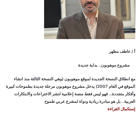
أ / عاطف مظهر
مشروع موهوبون.. بداية جديدة
مع انطلاق النسخة الجديدة لموقع موهوبون (وهي النسخة الثالثة منذ انشاء
الموقع في العام 2007) يدخل مشروع موهوبون مرحلة جديدة بطموحات كبيرة
وأفكار متجددة… فهو ليس فقط منصة إعلامية لنشر الاختراعات والابتكارات
العربية.. بل هو مبادرة ريادية ونواة لمشرع عربي طموح
إستكمال القراءة