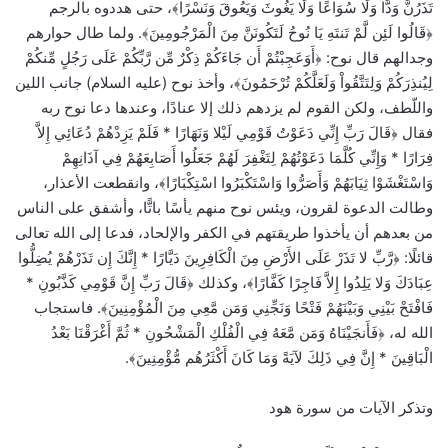
تَذَرُنَّ وَدًّا وَلَا سُوَاعًا وَلَا يَغُوثَ وَيَعُوقَ وَنَسْرًا﴾، حتى هددوه بالرجم
﴿قَالُوا لَئِن لَّمْ تَنتَهِ يَا نُوحُ لَتَكُونَنَّ مِنَ الْمَرْجُومِينَ﴾. ولما طال حوارهم
وجدالهم قال نوح: ﴿أَوَعَجِبْتُمْ أَن جَاءَكُمْ ذِكْرٌ مِّن رَّبِّكُمْ عَلَى رَجُلٍ مِّنكُمْ
لِيُنذِرَكُمْ وَلِتَتَّقُواْ وَلَعَلَّكُمْ تُرْحَمُونَ﴾، وأخذ نوح (عليه السلام) جانب اللين
واللّطف، ولكن القوم لم يزدهم ذلك إلا عنادًا، وعندها دعا نوح ربه
فقال ﴿قَالَ رَبِّ إِنِّي دَعَوْتُ قَوْمِي لَيْلا وَنَهَارًا * فَلَمْ يَزِدْهُمْ دُعَائِي إِلاَّ
فِرَارًا * وَإِنِّي كُلَّمَا دَعَوْتُهُمْ لِتَغْفِرَ لَهُمْ جَعَلُوا أَصَابِعَهُمْ فِي آذَانِهِمْ
وَاسْتَغْشَوْا ثِيَابَهُمْ وَأَصَرُّوا وَاسْتَكْبَرُوا اسْتِكْبَارًا﴾، وانقطعت الأعذار،
وطالت الدعوة لقرون، ويئس نوح منهم يأسًا باتًّا، وأشفق على الناس
من بعدهم أن يأخذوا طريقتهم في الكفر والإلحاد، فدعا إلى الله تعالى
قائلًا: ﴿رَّبِّ لا تَذَرْ عَلَى الأَرْضِ مِنَ الْكَافِرِينَ دَيَّارًا * إِنَّكَ إِن تَذَرْهُمْ يُضِلُّوا
عِبَادَكَ وَلا يَلِدُوا إِلاَّ فَاجِرًا كَفَّارًا﴾، وكذلك ﴿قَالَ رَبِّ إِنَّ قَوْمِي كَذَّبُونِ *
فَافْتَحْ بَيْنِي وَبَيْنَهُمْ فَتْحًا وَنَجِّنِي وَمَن مَّعِي مِنَ الْمُؤْمِنِينَ﴾. فاستجاب
الله له، ﴿فَأَنجَيْنَاهُ وَمَن مَّعَهُ فِي الْفُلْكِ الْمَشْحُونِ * ثُمَّ أَغْرَقْنَا بَعْدُ
الْبَاقِينَ * إِنَّ فِي ذَلِكَ لآيَةً وَمَا كَانَ أَكْثَرُهُم مُّؤْمِنِينَ﴾.
وتذكر الآيات من سورة هود