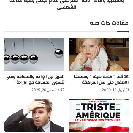
بالفيديو: وكالة "ناسا" تعثر على نظام نجمي يشبه نظامنا
و
الشمسي
ي
ك
"
ا
ت
ل
مقالات ذات صلة
ت
ة
م
"
ك
ن
ن
ا
م
س
ن
ا
ا
"
ب
ت
ت
ع
16 ألف ” كلمة سيئة ” يسمعها
الفرق بين الإزاحة والمسافة ومتي
ك
ث
الاطفال حتى سن المراهقة
تتسوى المسافة مع الإزاحة
ا
ر
أبريل 19, 2009
أغسطس 26, 2025
ر
ع
ب
ل
ا
ى
و
ن
ر
ظ
ب
ا
ن
م