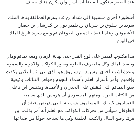
عند الصفر ستكون الفيضانات أسوأ ولن يكون هناك جفاف.
أسطورة أخرى منسوبة إلى شداد بن عاد وهرم العمالقة بناها الملك
سريد بن سلوق بن شرياق بن تلمير دون بن كدرشان بن حصار.
الأشمونين وبناه لينقذ جلده من الطوفان ثم وضع سريد تاريخ الملك
في الهرم.
هذا مكتوب لمصر على لوح القدر حتى نهاية الزمان ومعه تمائم ومال
وجسد الملك وكل ما يعرف بالعلوم وصور الكواكب والأدوية والسموم.
و عدة أشياء أخرى. وسريد بن ساروق هو الذي بنى آثار البلابي وكفت
وإخميم. وأمر بأسرار العلم وأسماء النجوم وخواص النباتات وكيفية
صنع التمائم التي تُنقش على الجدران والأعمدة. ويقتبس ابن تاغلي
من الكتاب العرب ومنهم المسعودي أن هرمس الذي يسميه
العبرانيون كينوك والمسلمون يسمونه النبي إدريس يعتقد أن
الطوفان سيأتي من تحركات الكواكب مع العلم أنه أمر بذلك. ابن
هرمًا وضع المال والكتب العلمية وكل ما تحتاجه خوفًا من ضياعها.