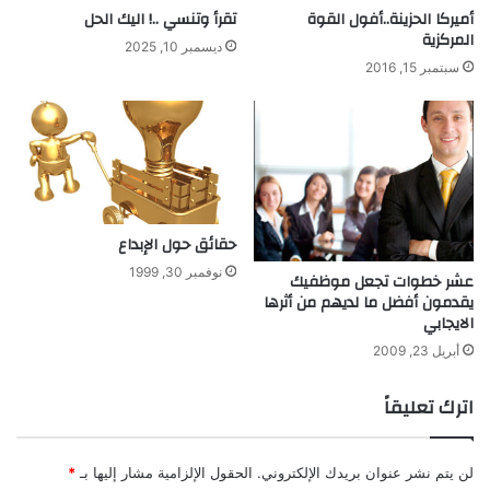
ك
أميركا الحزينة..أفول القوة
تقرأ وتنسي ..! اليك الحل
ن
المركزية
ي
ج
ديسمبر 10, 2025
ع
م
سبتمبر 15, 2016
م
ي
ل
ي
ب
ش
ا
ب
ل
ه
ط
ن
ا
ظ
حقائق حول الإبداع
ق
ا
ة
م
نوفمبر 30, 1999
عشر خطوات تجعل موظفيك
ا
ن
يقدمون أفضل ما لديهم من أثرها
ل
ا
الايجابي
ض
ا
أبريل 23, 2009
و
ل
ئ
ش
اترك تعليقاً
ي
م
ة
س
ي
لن يتم نشر عنوان بريدك الإلكتروني.
الحقول الإلزامية مشار إليها بـ
*