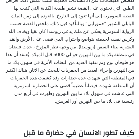
لقصص الفيضانات لكن الاكتشافات الحديثة أثبتت عكس ذلك. أقراص
الطين التي تحتوي على القصة تشير طبيعة الكتابة التي كتبت بها
القصة السومرية إلى أنها تعود إلى التاريخ. بالعودة إلى زمن الملك
البابلي الشهير “حمورابي” وبالتأكيد قبل ذلك. ملخص القصة حسب
الرواية السومرية يحكي عن ملك يدعى زيوسدا كان تقيا ويخاف الله
وكرس نفسه لخدمته بتواضع واحترام. الذي قضى على الأرض وأنقذ
البشرية ببناء السفن (زيوسدا). من وجهة نظر المؤرخ ، حدث فيضان
في منطقة بلاد ما بين النهرين حوالي 5000 قبل الميلاد. يُعتقد أن هذا
هو طوفان نوح وتم تنفيذ العديد من البعثات الأثرية في سهول بلاد ما
بين النهرين وإجراء العديد من الحفريات للبحث عن الآثار. هناك الكثير
في المنطقة التي شهدت عدة حضارات وقد كشفت هذه الحفريات
أن المنطقة شهدت فيضاناً عظيماً قضى على الحضارة السومرية
التي عاشت في سهول بلاد ما بين النهرين وظهرت في أربع مدن
رئيسية في بلاد ما بين النهرين أور العريش.
كيف تطور الانسان في حضارة ما قبل