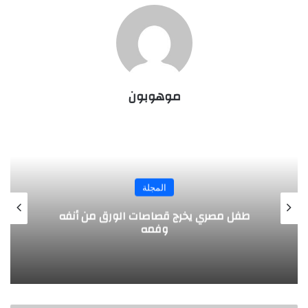
موهوبون
المجلة
طفل مصري يخرج قصاصات الورق من أنفه
وفمه