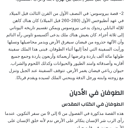
2- قصة بيروسوس: في النصف الأول من القرن الثالث قبل الميلاد
في عهد أنطيوخس الأول (280-260 قبل الميلاد) كان هناك كاهن
للإله البابلي ريدوك يدعى بيروسوس ويمكن تقسيم تاريخه اليوناني
إلى ثلاثة أجزاء. كان يعيش هناك ملك يدعى أكسيسو ثاوس رآه النائم
وأن الآلهة حذروه من فيضان سيغرق الأرض ويدمر محاصيلها ونسلها
ورأيت السفينة التي لجأ إليها أثناء الطوفان. فبنى هذا الملك سفينة
طولها مائة ألف ياردة وعرضها أربعمائة وأربعون ياردة وجمع جميع
أقاربه وأصدقائه وامتد الطيور والحيوانات وكذلك اللحوم والشراب.
حيوان رباعي فيضان يغمر الأرض. تتوقف السفينة عند الجبل وتنزل
مع زوجته وابنته ورجل الدفة وينحني الملك لسيده ويقدم قربانًا.
الطوفان في الأديان
الطوفان في الكتاب المقدس
هذه القصة مذكورة في الفصول من 6 إلى 9 من سفر التكوين. عندما
رأى الرب شر الإنسان يتكاثر على الأرض ندم لأنه خلق الإنسان على
الأرض ويحزن في قلبه جيله.