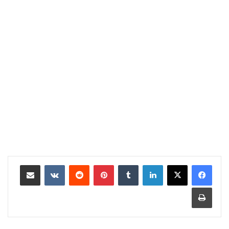
لينكدإن
‏Tumblr
بينتيريست
‏Reddit
‏VKontakte
مشاركة عبر البريد
طباعة