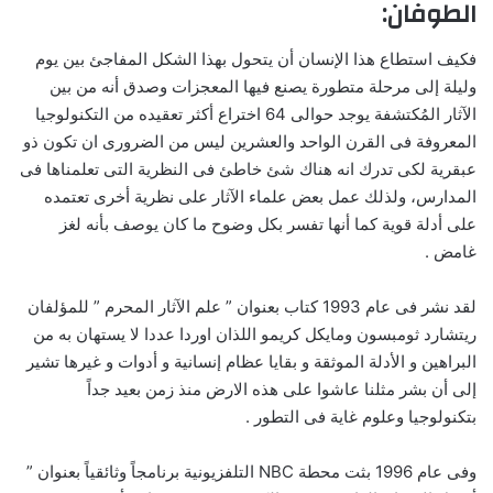
الطوفان:
فكيف استطاع هذا الإنسان أن يتحول بهذا الشكل المفاجئ بين يوم
وليلة إلى مرحلة متطورة يصنع فيها المعجزات وصدق أنه من بين
الآثار المُكتشفة يوجد حوالى 64 اختراع أكثر تعقيده من التكنولوجيا
المعروفة فى القرن الواحد والعشرين ليس من الضرورى ان تكون ذو
عبقرية لكى تدرك انه هناك شئ خاطئ فى النظرية التى تعلمناها فى
المدارس، ولذلك عمل بعض علماء الآثار على نظرية أخرى تعتمده
على أدلة قوية كما أنها تفسر بكل وضوح ما كان يوصف بأنه لغز
غامض .
لقد نشر فى عام 1993 كتاب بعنوان ” علم الآثار المحرم ” للمؤلفان
ريتشارد ثومبسون ومايكل كريمو اللذان اوردا عددا لا يستهان به من
البراهين و الأدلة الموثقة و بقايا عظام إنسانية و أدوات و غيرها تشير
إلى أن بشر مثلنا عاشوا على هذه الارض منذ زمن بعيد جداً
بتكنولوجيا وعلوم غاية فى التطور .
وفى عام 1996 بثت محطة NBC التلفزيونية برنامجاً وثائقياً بعنوان ”