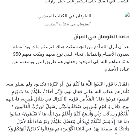
الشعب في الفلك حتى استقر على جبل أرارات.
الطوفان في الكتاب المقدس
قصة الطوفان في القرآن
بعد أن أنزل الله آدم من الجنة مكث هناك فترة ثم مات وبدأ نسله
يعبدون الأصنام والتماثيل فجاء النبي نوح معهم ومكث معهم 950
عامًا دعاهم الله إلى التوحيد وجعلهم هم طريق النور ويمنعهم عن
عبادة الأصنام.
﴿فَقَالَ يَا قَوْمِ اعْبُدُوا اللَّهَ مَا لَكُمْ مِنْ إِلَٰهٍ غَيْرُهُ﴾ فكذبوه ولم يقبلوا منه.
فأنذرهم بعذاب الله تعالى فقال لهم: ﴿إِنِّي أَخَافُ عَلَيْكُمْ عَذَابَ يَوْمٍ
عَظِيمٍ﴾ فردّوا ﴿قَالَ الْمَلَأُ مِن قَوْمِهِ إِنَّا لَنَرَاكَ فِي ضَلَالٍ مُّبِينٍ﴾، فأجابهم
نوح، ﴿قَالَ يَا قَوْمِ لَيْسَ بِي ضَلَالَةٌ وَلَٰكِنِّي رَسُولٌ مِّن رَّبِّ الْعَالَمِينَ *
أُبَلِّغُكُمْ رِسَالَاتِ رَبِّي وَأَنصَحُ لَكُمْ وَأَعْلَمُ مِنَ اللَّهِ مَا لَا تَعْلَمُونَ﴾ فقالوا
﴿مَا هَٰذَا إِلَّا بَشَرٌ مِّثْلُكُمْ يُرِيدُ أَن يَتَفَضَّلَ عَلَيْكُمْ وَلَوْ شَاءَ اللَّهُ لَأَنزَلَ
مَلَائِكَةً مَّا سَمِعْنَا بِهَٰذَا فِي آبَائِنَا الْأَوَّلِينَ﴾ ثم ﴿وَقَالُوا لَا تَذَرُنَّ آلِهَتَكُمْ وَلَا