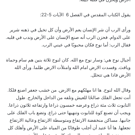
يقول الكتاب المقدس في الفصل 6 الآيات 5-22:
ورأى الرب أن شر الإنسان يعم الأرض وأن كل تخيل في ذهنه شرير
على الدوام. فحزن الرب أنه صنع الإنسان على الأرض وندب في قلبه.
فقال الرب: أما نوح فكان محبوبًا في عيني الرب.
أجيال نوح هي: وسار نوح مع الله. كان لنوح ثلاثة بنين هم سام وحماة
ويافث. وفسدت الارض امام الله وامتلأت الارض ظلما. ورأى الله
الأرض فاذا هي تتحلل.
وقال الله لنوح. ها انا مهلكهم مع الارض. من خشب جعفر اصنع فلكا.
أنت تجعل الفلك صالحًا للعيش وتلفه من الداخل والخارج. طول
التابوت ثلاث مئة ذراع وعرضه خمسون ذراعا وارتفاعه ثلاثون ذراعا.
ويجب أن تصنع كوة للتابوت وتنهيها حتى ذراع. وتضع باب الفلك على
جانبها. مساكن منخفضة الارتفاع ومتوسطة الارتفاع وعالية الارتفاع
تجعلها. ها أنا عتيد أن أجلب طوفانًا من المياه على الأرض وأهلك كل