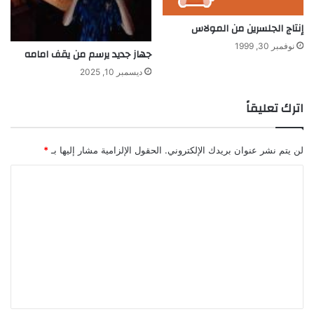
ة
ف
إنتاج الجلسرين من المولاس
ي
نوفمبر 30, 1999
ا
جهاز جديد يرسم من يقف امامه
ل
ديسمبر 10, 2025
ع
ا
اترك تعليقاً
ل
م
لن يتم نشر عنوان بريدك الإلكتروني.
الحقول الإلزامية مشار إليها بـ
*
ا
ل
ت
ع
ل
ي
ق