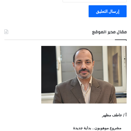
مقال مدير الموقع
أ / عاطف مظهر
مشروع موهوبون.. بداية جديدة