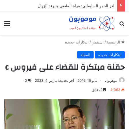
لغز الحجر السليماني: مرآة الماضي ونبوءة الزوال
بحث عن
الق
الرئيسية
/
استثمار
/
ابتكارات جديده
ابتكارات جديده
المجلة
حقنة مبتكرة للقضاء على فيروس c
موهوبون
مايو 15, 2016
آخر تحديث: مارس 4, 2023
0
4٬063
2 دقائق