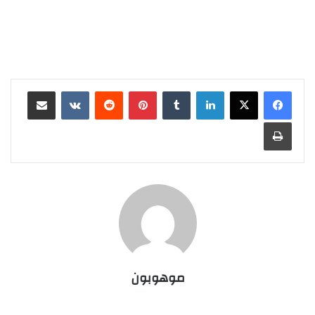
لينكدإن
‏Tumblr
بينتيريست
‏Reddit
‏VKontakte
مشاركة عبر البريد
طباعة
موهوبون