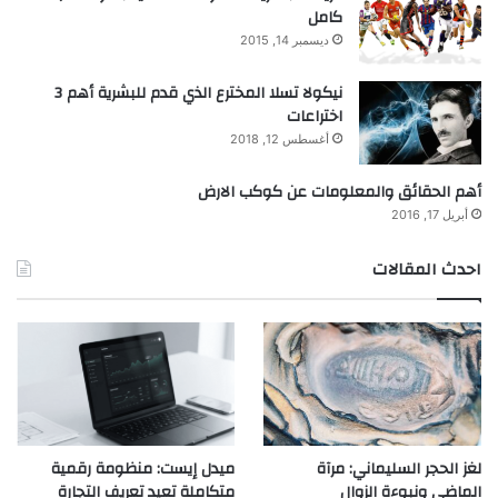
كامل
ديسمبر 14, 2015
نيكولا تسلا المخترع الذي قدم للبشرية أهم 3
اختراعات
أغسطس 12, 2018
أهم الحقائق والمعلومات عن كوكب الارض
أبريل 17, 2016
احدث المقالات
لغز الحجر السليماني: مرآة
ميدل إيست: منظومة رقمية
الماضي ونبوءة الزوال
متكاملة تعيد تعريف التجارة