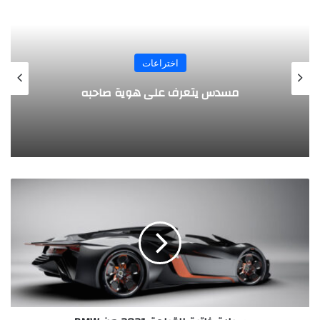
المجلة
طفل مصري يخرج قصاصات الورق من أنفه
وفمه
س
ي
ا
ر
ة
ذ
ا
ت
ي