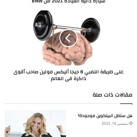
سيارة ذاتية القيادة 2021 من BMW
ة
ا
ل
ع
ق
ل
ي
ى
ا
ط
د
ر
ة
ي
2
ق
0
ة
2
ا
على طريقة اللمبي 8 جيجا أليكس مولين صاحب أقوى
1
ل
ذاكرة في العالم
م
ل
ن
م
B
ب
مقالات ذات صلة
M
ي
W
8
ج
هل ستظل البيتكوين موجودة؟
ي
ج
ديسمبر 15, 2022
ا
أ