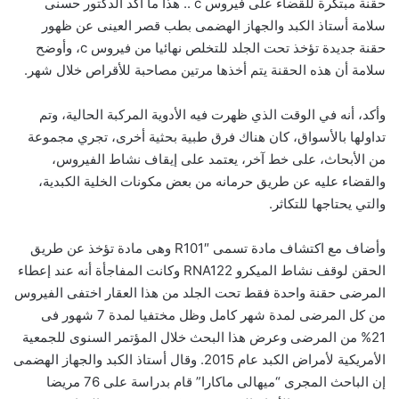
حقنة مبتكرة للقضاء على فيروس c .. هذا ما أكد الدكتور حسنى
سلامة أستاذ الكبد والجهاز الهضمى بطب قصر العينى عن ظهور
حقنة جديدة تؤخذ تحت الجلد للتخلص نهائيا من فيروس c، وأوضح
سلامة أن هذه الحقنة يتم أخذها مرتين مصاحبة للأقراص خلال شهر.
وأكد، أنه في الوقت الذي ظهرت فيه الأدوية المركبة الحالية، وتم
تداولها بالأسواق، كان هناك فرق طبية بحثية أخرى، تجري مجموعة
من الأبحاث، على خط آخر، يعتمد على إيقاف نشاط الفيروس،
والقضاء عليه عن طريق حرمانه من بعض مكونات الخلية الكبدية،
والتي يحتاجها للتكاثر.
وأضاف مع اكتشاف مادة تسمى R101″ وهى مادة تؤخذ عن طريق
الحقن لوقف نشاط الميكرو RNA122 وكانت المفاجأة أنه عند إعطاء
المرضى حقنة واحدة فقط تحت الجلد من هذا العقار اختفى الفيروس
من كل المرضى لمدة شهر كامل وظل مختفيا لمدة 7 شهور فى
21% من المرضى وعرض هذا البحث خلال المؤتمر السنوى للجمعية
الأمريكية لأمراض الكبد عام 2015. وقال أستاذ الكبد والجهاز الهضمى
إن الباحث المجرى “ميهالى ماكارا” قام بدراسة على 76 مريضا