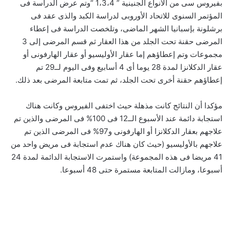
بفيروس سى من الأنواع الجنينية ” 1،3،4 “وتم عرض الدراسة فى
المؤتمر السنوى للاتحاد الأوروبى لدراسة الكبد والذى عقد فى
برشلونة بإسبانيا الشهر الماضى، وتلخصت الدراسة فى إعطاء
المرضى حقنة تحت الجلد من هذا العقار ثم قسم المرضى إلى 3
مجموعات وتم إعطاؤهم إما عقار الأوليسيو أو عقار الهارفونى أو
عقار الدكلانزا لمدة 28 يوما أى 4 أسابيع وفى اليوم لــ29 تم
إعطاؤهم حقنة أخرى تحت الجلد، ثم تمت متابعة المرضى بعد ذلك.
مؤكدا أن النتائج كانت مذهلة حيث اختفى الفيروس وكانت هناك
استجابة دائمة عند الأسبوع الــ12 فى 100% فى المرضى والذين تم
علاجهم بعقار الدكلانزا أو الهارفونى و97% فى المرضى الذين تم
علاجهم بالأوليسيو (حيث كان هناك عدم استجابة فى مريض واحد من
41 مريضا فى هذه المجموعة) واستمرت الاستجابة الدائمة لمدة 24
أسبوعا، ومازالت المتابعة مستمرة حتى 48 أسبوعا.