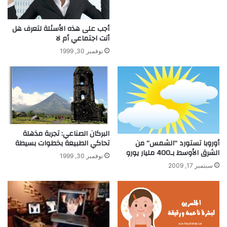
ل
ي
أجب على هذه الأسئلة لتعرف هل
ك
أنت اجتماعي أم لا
س
م
نوفمبر 30, 1999
و
ل
ي
ن
ص
ا
ح
البركان الصناعي: تجربة مذهلة
ب
تحاكي الطبيعة بخطوات بسيطة
أوروبا تستورد “الشمس” من
أ
الشرق الأوسط بـ400 مليار يورو
نوفمبر 30, 1999
ق
سبتمبر 17, 2009
و
ى
ذ
ا
ك
ر