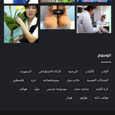
الوسوم
ألعاب
الألعاب
الترجمة
الذكاء الاصطناعي
السعودية
الشبكات العصبية
جائزة نوبل
سفينةفضائية
غزة
فلسطين
كرة القدم
مجدي سعيد
موسوعة جينيس
نوبل
هواتف
هواتف ذكية
هواوي
هونار