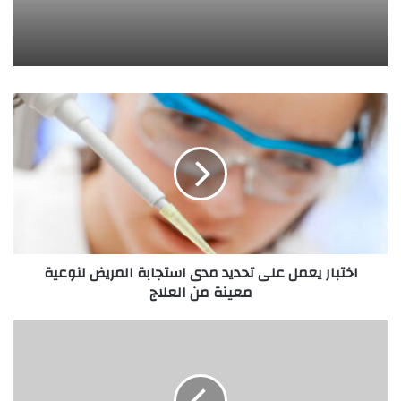
ا
خ
ت
ب
ا
ر
ي
ع
م
اختبار يعمل على تحديد مدى استجابة المريض لنوعية
ل
معينة من العلاج
ع
ل
ى
ا
ت
ل
ح
إ
د
ب