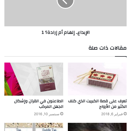
ي
د
د
ا
م
ع
د
.
ى
.
الإبداع.. إلهام أم إرادة؟ 1
ا
إ
س
ل
ت
ه
مقالات ذات صلة
ج
ا
ا
م
ب
أ
ة
م
ا
إ
ل
ر
م
ا
ر
د
ي
ة
تعرف على قصة الكبريت الذي كلف
الطاعنون في القرآن وإشكال
ض
الكثير من الأرواح
الجهل المركب
؟
ل
1
فبراير 6, 2018
سبتمبر 10, 2016
ن
و
ع