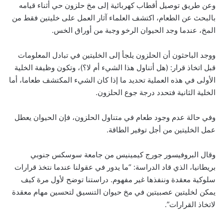
وعن طريق توصيل أقطاب كهربائية إلى مخ حلزون حي أثناء قيامه
بالبحث عن الطعام، اكتشف العلماء آثار العمل على خليتين فقط من
المخ، عندما وجد الحيوان الرخو وجبة من أوراق الخس.
ووجد الباحثون أن الحلزون يلجأ إلى الخليتين في تبادل المعلومات
قبل اتخاذ قرار: (هل أتناول هذا الشيء أم لا؟)، وتكون وظيفة الخلية
الأولى في هذه العملية تحديد ما إذا كان الشيء المكتشف طعاما، أما
الخلية الثانية فتحدد درجة جوع الحلزون.
وفي حالة عدم وجود طعام في متناول الحلزون، فإن الحيوان يعطل
عمل الخليتين من أجل توفير الطاقة.
وقال البروفيسور جورج كيمينيس من جامعة سوسكس جنوبي
بريطانيا، الذي قاد الدراسة: “ما يدور في عقولنا عندما نتخذ قرارات
سلوكية معقدة وننفذها غير مفهوم. دراستنا توضح لأول مرة كيف
يمكن لخليتين عصبيتين في مخ حيوان التنسيق لتحسين مهام معقدة
لاتخاذ القرارات”.