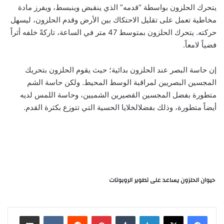
يتحرك الحلزون بواسطة “قدمه” الذي ينقبض وينبسط، ويفرز مادة
مخاطية تعمل على تقليل الاحتكاك بين الأرض وقدم الحلزون، ليسهل
حركته. يتحرك الحلزون بمتوسط 47 متر في الساعة، تاركةً خلفه أثراً
فضياً لامعاً.
إن حاسة البصر عند الحلزون بدائية؛ حيث يقوم الحلزون بتحريك
المجسين البصريين لمراقبة الوسط المحيط. ولكن حاسة الشم
متطورة بفضل المجسين القصيرين الشميين، وحاسة اللمس لديه
أيضاً متطورة، وذلك بفضلالخلايا الحسية التي تتوزع بكثرة القدم.
حيوان الحلزون يساعد على تطوير الروبوتات
لينكدإن
‏Tumblr
بينتيريست
‏Reddit
‏VKontakte
مشاركة عبر البريد