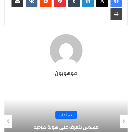
طباعة
موهوبون
المجلة
طفل مصري يخرج قصاصات الورق من أنفه
وفمه