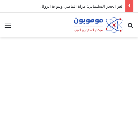
لغز الحجر السليماني: مرآة الماضي ونبوءة الزوال
بحث عن
الق