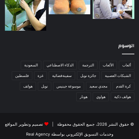
الوسوم
ألعاب
الألعاب
الترجمة
الذكاء الاصطناعي
السعودية
الشبكات العصبية
جائزة نوبل
سفينةفضائية
غزة
فلسطين
كرة القدم
مجدي سعيد
موسوعة جينيس
نوبل
هواتف
هواتف ذكية
هواوي
هونار
© حقوق النشر 2026، جميع الحقوق محفوظة |
تصميم وتطوير المواقع
وخدمات التسويق الإلكتروني بواسطة Real Agency