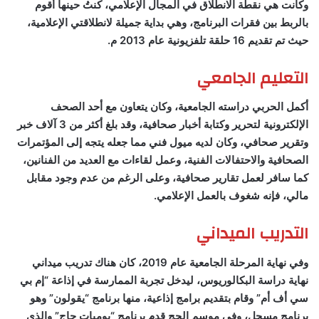
وكانت هي نقطة الانطلاق في المجال الإعلامي، كنتُ حينها أقوم
بالربط بين فقرات البرنامج، وهي بداية جميلة لانطلاقتي الإعلامية،
حيث تم تقديم 16 حلقة تلفزيونية عام 2013 م.
التعليم الجامعي
أكمل الحربي دراسته الجامعية، وكان يتعاون مع أحد الصحف
الإلكترونية لتحرير وكتابة أخبار صحافية، وقد بلغ أكثر من 3 آلاف خبر
وتقرير صحافي، وكان لديه ميول فني مما جعله يتجه إلى المؤتمرات
الصحافية والاحتفالات الفنية، وعمل لقاءات مع العديد من الفنانين،
كما سافر لعمل تقارير صحافية، وعلى الرغم من عدم وجود مقابل
مالي، فإنه شغوف بالعمل الإعلامي.
التدريب الميداني
وفي نهاية المرحلة الجامعية عام 2019، كان هناك تدريب ميداني
نهاية دراسة البكالوريوس، ليدخل تجربة الممارسة في إذاعة “إم بي
سي أف أم” وقام بتقديم برامج إذاعية، منها برنامج “يقولون” وهو
برنامج مسجل، وفي موسم الحج قدم برنامج “يوميات حاج” والذي