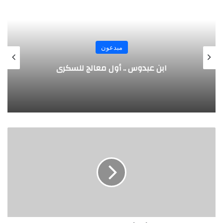
مبدعون
الألماني بنز مخترع السيارة الحديثة
رانيا
مصطفى
وجائزة
أفضل
رسالة
دكتوراه
على
مستوى
ألمانيا