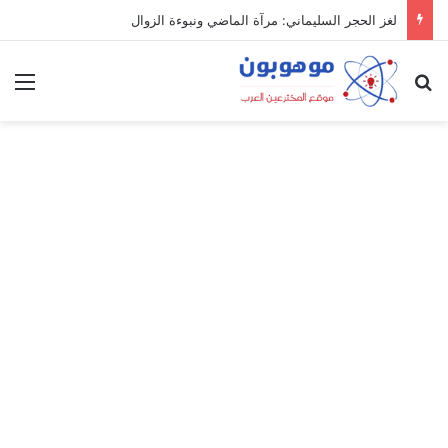
لغز الحجر السليماني: مرآة الماضي ونبوءة الزوال
بحث عن
الق