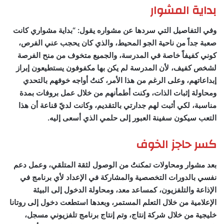
بداية المشوار
وفي التفاصيل التي سردها عن مشواره يقول: “بداية مشواري كانت
صعبة جداً من ناحية الجو المحيط، والذي كان يحجب عني الفرص،
كوني كفيفاً خاصة في المدرسة، والجميع متخوف من منح الفرصة
لشخص كفيف، لأن المدرسة لم يكن بها مكفوفون يستطيعون إبراز
إبداعاتهم، وعلى الرغم من هذا الأمر، كنتُ أواجه خوفهم بالتحدي
ومحاولة إثبات الذات، وكنت أطمأنهم من خلال عمل بروفات بمدة
مناسبة، لكي أثبت لهم جدارتي بالتقديم، وكانت لديّ قناعة أن هذا
التعب سيكون سفينة العبور إلى حلمي الذي أسعى إليه.
كسر حاجز الخوف
بعد مشوار ومحاولات تمكنتُ من الوصول لثقة المتلقي، وعمل دعم
نفسي بالدورات التخصصية والمشاركة في الإعداد لأي برنامج في
الإذاعة والتلفزيون، كمساعد معد، ومحاولة الدخول إلى البيئة
الإعلامية من خلال التعلم المستمر، وبعدها استطعت دخول إلى روتانا
خليجية من خلال شركة إنتاج، وتم إنتاج برنامج تلفزيوني مسجل،