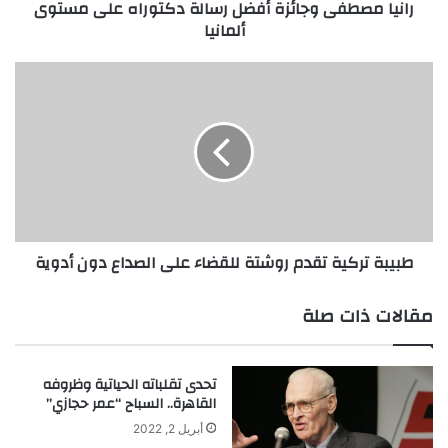
رانيا مصطفى وجائزة أفضل رسالة دكتوراه على مستوى
ألمانيا
طبيبة
تركية
تقدم
روشتة
للقضاء
على
الصداع
دون
أدوية
طبيبة تركية تقدم روشتة للقضاء على الصداع دون أدوية
مقالات ذات صلة
تحدى تقلباته الحياتية وظروفه
القاهرة.. السباح “عمر حجازي”
أبريل 2, 2022