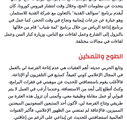
يتحدث عن معلومات الحج، وخلال وقت انتشار فيروس كورونا، كان
أيقدم برنامج “سوالف القدية” بالتعاون مع شركة القدية للاستثمار،
وهو عبارة عن جرعات إيجابية ونجاح في وقت الحجر، كما عمل في
برنامج إذاعة الرياض من خلال برنامج “لمة شباب” قام من خلالها
بالنزول إلى الشارع وعمل لقاءات مع الناس، وزيارة كبار السن وعمل
لقاءات في مجالات مختلفة.
الطوح والتمكين
وتابع الحربي حديثه: أهم العقبات هي عدم إتاحة الفرصة لي بالعمل
في المجال الإعلامي كوني كفيفاً، كمذيع في التلفزيون أو الإذاعة،
فالأغلب يقوم باستضافتي للحديث عن موهبتي في فقرات البرامج،
وكنتُ أتطلع إلى أبعد من الاستضافة، وعندما أرغب في العمل لا يتم
قبولي أو عمل مقابلة وظيفية معي، وأتمنى أن تزول هذه العثرة من
طريقي وتتاح الفرصة لي، لأكون أحد المذيعين السعوديين المبعدين
المميزين، فالإعاقة لم تمنعني من الظهور الإعلامي، فأكبر القنوات
العالمية استضافتني للحديث عن إبداعي على الرغم من إعاقتي.