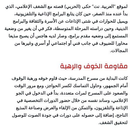
لموقع “العربية. نت” حكى (الحربي) قصته مع الشغف الإعلامي، الذي
بدأ عنده منذ الصغر، حين كان يتابع البرامج الإذاعية والتلفزيونية،
ويميل للحوارات في شتى الإذاعات عن الأسرة والثقافة والبرامج
الدينية، وحين دراسته المرحلة المتوسطة، فكر في أن يغير من وضعية
المستمع إلى وضعيه مقدم برامج، وصار لديه هاجس أن يصبح مذيعا
محاورا للضيوف في جانب فني أو اجتماعي أو أسري وغيرها من
المجالات.
مقاومة الخوف والرهبة
كانت البداية من مسرح المدرسة، حيث قاوم خوفه ورهبة الوقوف
أمام الجمهور، وحاول التماسك لكسر الحواجز، ومع مرور الوقت
والصعود على المسرح لمرات متعددة، بدأ في الدخول في الجو
الإعلامي، وساند نفسه من خلال حضور الدورات التخصصية في
الإذاعة والتلفزيون، والتمكن من الإلقاء والعرض وصناعة المذيع
الناجح، إضافة إلى حصوله على دورات في جودة الصوت للوصول
لتحقيق الشغف.