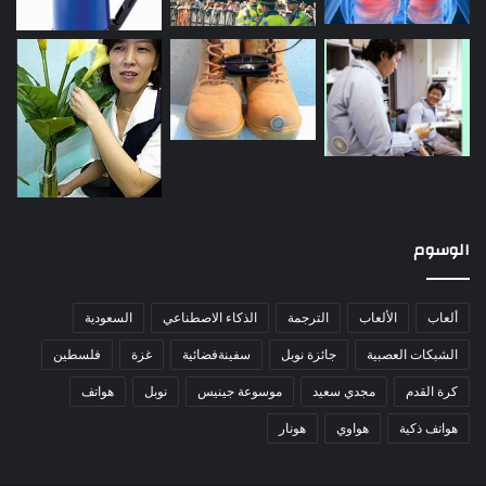
الوسوم
ألعاب
الألعاب
الترجمة
الذكاء الاصطناعي
السعودية
الشبكات العصبية
جائزة نوبل
سفينةفضائية
غزة
فلسطين
كرة القدم
مجدي سعيد
موسوعة جينيس
نوبل
هواتف
هواتف ذكية
هواوي
هونار