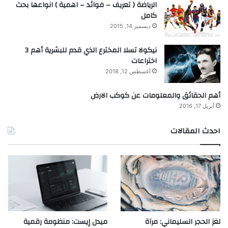
الرياضة ( تعريف – فوائد – اهمية ) انواعها بحث
كامل
ديسمبر 14, 2015
نيكولا تسلا المخترع الذي قدم للبشرية أهم 3
اختراعات
أغسطس 12, 2018
أهم الحقائق والمعلومات عن كوكب الارض
أبريل 17, 2016
احدث المقالات
لغز الحجر السليماني: مرآة
ميدل إيست: منظومة رقمية