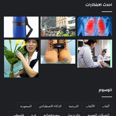
احدث الابتكارات
الوسوم
ألعاب
الألعاب
الترجمة
الذكاء الاصطناعي
السعودية
الشبكات العصبية
جائزة نوبل
سفينةفضائية
غزة
فلسطين