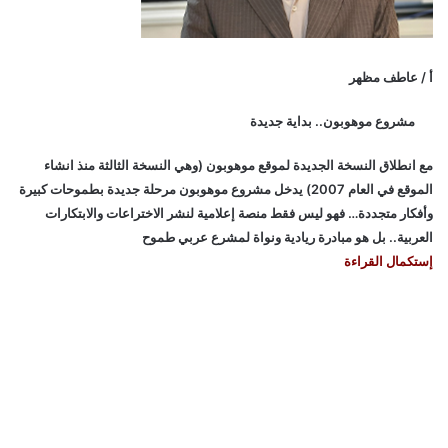
أ / عاطف مظهر
مشروع موهوبون.. بداية جديدة
مع انطلاق النسخة الجديدة لموقع موهوبون (وهي النسخة الثالثة منذ انشاء
الموقع في العام 2007) يدخل مشروع موهوبون مرحلة جديدة بطموحات كبيرة
وأفكار متجددة… فهو ليس فقط منصة إعلامية لنشر الاختراعات والابتكارات
العربية.. بل هو مبادرة ريادية ونواة لمشرع عربي طموح
إستكمال القراءة