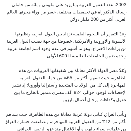
2003، عدد العقول العربية بما يزيد على مليوني ومائة من حاملي
رسالة الدكتوراة في تخصصات مختلفة، خسر من وراء هجرتها العالم
العربي أكثر من 200 مليار دولار.
وعدّ التقرير أن الفجوة العلمية تزداد بين الدول العربية ونظيرتها
الآسيوية والأوروبية والأمريكية، خصوصًا من جهة نصيب الدول العربية
من براءات الاختراع، وهو ما أسهم في عدم وجود اسم لجامعة عربية
واحدة ضمن الجامعات العالمية الـ600 الأولى.
وتُعَدّ مصر الدولة الأكثر معاناة بين شقيقاتها العربيات من هذه
الظاهرة، حيث تسهم بأكثر من 65% من جملة العقول العربية
المهاجرة إلى كل من الولايات المتحدة وأستراليا وأوروبا؛ إذ تشير
الإحصاءات لوجود حوالي 824 ألف مصري متميز بالخارج ما بين
عقول وكفاءات ورجال أعمال بارزين.
ويأتي العراق كثاني دولة عربية معاناة من هذه الظاهرة، حيث يساهم
بأكثر من 12% من العقول العربية المهاجرة، وتضاعفت خسارة العراق
من علمائه، سواء بالهجرة أو الاغتيال منذ غزو الرئيس العراقي