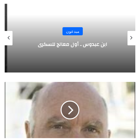
مبدعون
الألماني بنز مخترع السيارة الحديثة
ا
ل
ع
ل
و
م
و
ا
ل