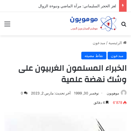
لغز الحجر السليماني: مرآة الماضي ونبوءة الزوال
بحث عن
الق
الرئيسية
/
مبدعون
مبدعون
نقاط مضيئه
الخبراء المسلمون الغربيون على
وشك نهضة علمية
موهوبون
نوفمبر 30, 1999
آخر تحديث: مارس 2, 2023
0
6٬878
4 دقائق