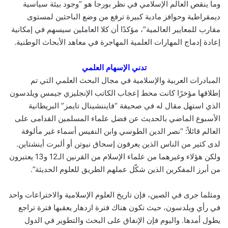
وما ينقص العالم الإسلامي في نظر بورجا هو “وجود بيئة سياسية
ديمقراطية وحوافز مادية كبيرة ترفع من وضع الباحثين لمستوى
مقارب للمعايير العالمية”، مؤكدًا أن كلا العاملين سيسهم في إمكانية
إعادة إدماج المهارات العلمية المهاجرة في معاهد الأبحاث الوطنية.
تدني الإسهام العلمي
المبادرات العربية والإسلامية في مجال البحث العلمي التي تم
إطلاقها مؤخرًا كانت محط إعجاب الكاتب الإنجليزي جيمس ويلدسون
الذي استهل مقال له في صحيفة “فايننشينال تايمز” البريطانية
الأسبوع الماضي بالحديث عن فضل علماء المسلمين القدامى على
العالم قائلاً: “نصر الدين الطوسي وابن النفيس أسماء غير مألوفة
لدى كثير من الناس الذين يعرفون إسحاق نيوتن أو ألبرت أينشتاين.
ولكن هؤلاء وغيرهما من علماء الإسلام من القرنين الـ12 و13 يعتبرون
من أبرز المفكرين الذين شكّل عملهم الطريق للعلوم الحديثة”.
ومثلما جرى في الصين، فإن تاريخ العلوم الإسلامية والاختراعات واحد
في رأي ويلدسون، حيث تكون هناك فترة ازدهار يعقبها فترة تراجع
يطول أمدها. واليوم فإن الإنفاق على البحث والتطوير في الدول