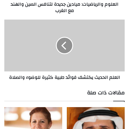
العلوم والرياضيات: ميادين جديدة لتنافس الصين والهند
ر
مع الغرب
ي
ا
ض
ا
ي
ل
ا
ع
ت
ل
:
م
م
ا
ي
ل
ا
ح
د
د
العلم الحديث يكتشف فوائد طبية كثيرة للوضوء والصلاة
ي
ي
ن
ث
ج
ي
مقالات ذات صلة
د
ك
ي
ت
د
ش
ة
ف
ل
ف
ت
و