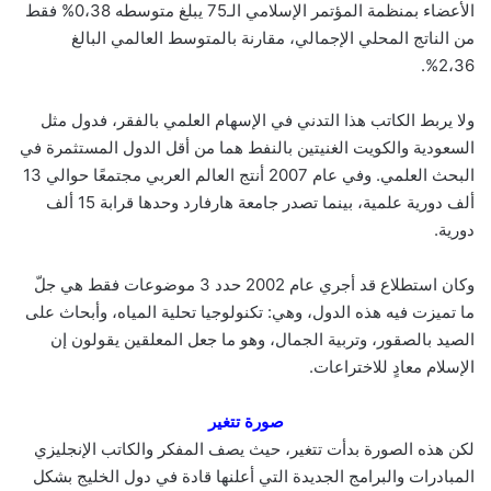
الأعضاء بمنظمة المؤتمر الإسلامي الـ75 يبلغ متوسطه 0،38% فقط
من الناتج المحلي الإجمالي، مقارنة بالمتوسط العالمي البالغ
2،36%.
ولا يربط الكاتب هذا التدني في الإسهام العلمي بالفقر، فدول مثل
السعودية والكويت الغنيتين بالنفط هما من أقل الدول المستثمرة في
البحث العلمي. وفي عام 2007 أنتج العالم العربي مجتمعًا حوالي 13
ألف دورية علمية، بينما تصدر جامعة هارفارد وحدها قرابة 15 ألف
دورية.
وكان استطلاع قد أجري عام 2002 حدد 3 موضوعات فقط هي جلّ
ما تميزت فيه هذه الدول، وهي: تكنولوجيا تحلية المياه، وأبحاث على
الصيد بالصقور، وتربية الجمال، وهو ما جعل المعلقين يقولون إن
الإسلام معادٍ للاختراعات.
صورة تتغير
لكن هذه الصورة بدأت تتغير، حيث يصف المفكر والكاتب الإنجليزي
المبادرات والبرامج الجديدة التي أعلنها قادة في دول الخليج بشكل