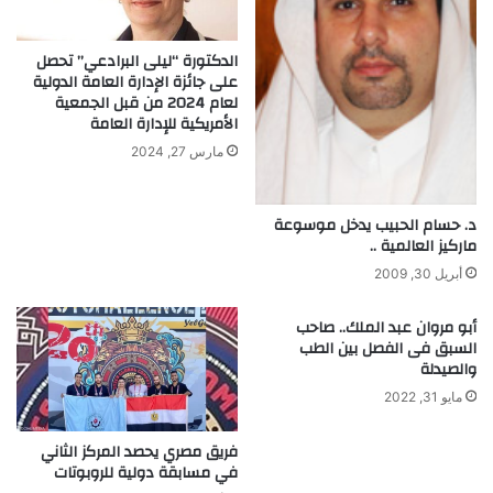
ن
ا
ا
ئ
ف
د
الدكتورة “ليلى البرادعي” تحصل
س
على جائزة الإدارة العامة الدولية
ط
لعام 2024 من قبل الجمعية
ا
ب
الأمريكية للإدارة العامة
ل
ي
ص
ة
مارس 27, 2024
ي
ك
ن
ث
و
ي
د. حسام الحبيب يدخل موسوعة
ا
ر
ماركيز العالمية ..
ل
ة
أبريل 30, 2009
ه
ل
ن
ل
أبو مروان عبد الملك.. صاحب
د
و
السبق فى الفصل بين الطب
م
ض
والصيدلة
ع
و
مايو 31, 2022
ا
ء
ل
و
غ
فريق مصري يحصد المركز الثاني
ا
في مسابقة دولية للروبوتات
ر
ل
ب