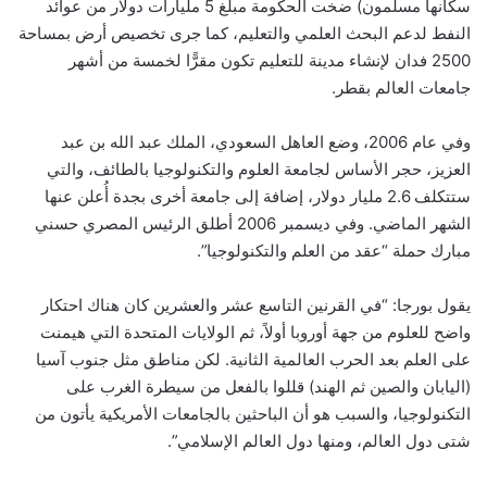
سكانها مسلمون) ضخت الحكومة مبلغ 5 مليارات دولار من عوائد
النفط لدعم البحث العلمي والتعليم، كما جرى تخصيص أرض بمساحة
2500 فدان لإنشاء مدينة للتعليم تكون مقرًّا لخمسة من أشهر
جامعات العالم بقطر.
وفي عام 2006، وضع العاهل السعودي، الملك عبد الله بن عبد
العزيز، حجر الأساس لجامعة العلوم والتكنولوجيا بالطائف، والتي
ستتكلف 2.6 مليار دولار، إضافة إلى جامعة أخرى بجدة أُعلن عنها
الشهر الماضي. وفي ديسمبر 2006 أطلق الرئيس المصري حسني
مبارك حملة “عقد من العلم والتكنولوجيا”.
يقول بورجا: “في القرنين التاسع عشر والعشرين كان هناك احتكار
واضح للعلوم من جهة أوروبا أولاً، ثم الولايات المتحدة التي هيمنت
على العلم بعد الحرب العالمية الثانية. لكن مناطق مثل جنوب آسيا
(اليابان والصين ثم الهند) قللوا بالفعل من سيطرة الغرب على
التكنولوجيا، والسبب هو أن الباحثين بالجامعات الأمريكية يأتون من
شتى دول العالم، ومنها دول العالم الإسلامي”.