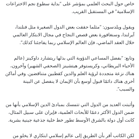
خاص حول البحث العلمي بمؤشر على “بداية سطوع نجم الاختراعات
الإسلامية” في المستقبل القريب.
ويقول ويلدسون: “مثلما حققت بعض الدول الصغيرة مثل فنلندا،
آيرلندا، وسنغافورة بعض قصص النجاح في مجال الابتكار العالمي
خلال العقد الماضي، فإن العالم الإسلامي ربما يفاجئنا كذلك”.
وتابع: “بفضل المساعي الدؤوبة التي بذلها ريتشارد داوكينز (عالم
الأحياء البريطاني، وكريستوفر هيتشينز (الصحفي الشهير) وآخرون،
هناك نزعة متجددة لرؤية العلم والدين كقطبين متناقضين. وفي أماكن
أخرى هناك دائمًا قبول أوسع بأن الإيمان لا ينفصل عن البينة
والسبب”.
وأثبتت العديد من الدول التي تتمسك بمبادئ الدين الإسلامي بأنها من
ضمن الدول الأكثر دعمًا للأبحاث العلمية، فإيران على سبيل المثال،
كانت أول دولة بالشرق الأوسط تطور خط خلية جذعية جينية بشرية.
لكن الكاتب أقر بأن الطريق إلى عالم إسلامي ابتكاري لا يخلو من