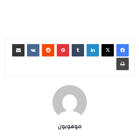
لينكدإن
‏Tumblr
بينتيريست
‏Reddit
‏VKontakte
مشاركة عبر البريد
طباعة
موهوبون