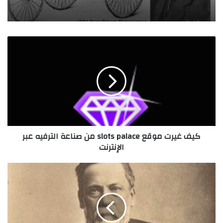
ك
ي
ف
غ
ي
ر
ت
م
و
كيف غيرت موقع slots palace من صناعة الترفيه عبر
ق
الإنترنت
ع
s
l
"
o
ل
t
و
s
ي
p
س
a
ب