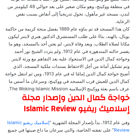
في منطقة ووكينج، وهو مكان صغير على بعد حوالي 48 كيلومتر من
لندن، مسجد غير مأهول، تحول تدريجياً إلى أنقاض بسبب نقص
الرعاية.
كان هذا المسجد قد تم بناؤه عام 1889 بفضل منحة كريمة من حاكمة
بوبال، بالهند، بناءً على طلب المستشرق الدكتور هنري لايتنر ليكون
مكانا لصلاة الطلاب. وبعد وفاة لايتنر، لم يعتن أحد بالمسجد، وهو ما
يفسر حالته المتدهورة في عام 1912. ولم يتردد الشيخ نور أحمد
وخواجة كمال الدين في الاستحواذ عليه بعد التفاهم مع ورثة لايتنر.
وتم تشكيل أمانة من أجل الاحتفاظ بسندات ملكية المسجد، الذي
أصبح خواجة كمال الدين إمامًا له في عام 1913، ومن ثم انتقل خواجة
كمال الدين للعيش قرب المسجد في ووكينج، وسرعان ما أسس ما
عرف باسم بعثة ووكينج الإسلامية The Woking Islamic Mission.
خواجة كمال الدين وإصدار مجلة
إسلاميك ريفيو Islamic Review
وفي عام 1912، بدأ بإصدار المجلة الشهرية “
إسلاميك ريفيو Islamic
Review
” على نفقته الخاصة، والتي سرعان ما ذاع صيتها في جميع