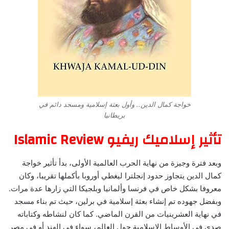
خواجة كمال الدين.. وأول بعثة إسلامية ومسجد دائم في
بريطانيا
تأثير إسلاميك ريفيو Islamic Review
وبعد فترة وجيزة من نهاية الحرب العالمية الأولى، بدأ تأثير خواجة
كمال الدين يتجاوز حدود إنجلترا ليغطي أوروبا بأكملها تقريبا، وكان
معروفا بشكل خاص في فرنسا وألمانيا وبلجيكا التي زارها عدة مرات.
وبفضل جهوده تم إنشاء بعثة إسلامية في برلين، حيث تم بناء مسجد
في نهاية العشرينيات من القرن الماضي. كما كان لنشاطه وكتاباته
صدى في الأوساط الإسلامية حول العالم، سواء في الهند أو في مصر