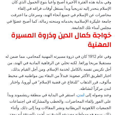
وفي بداية هذه الفترة الأخيرة أصبح واعيا بنوع الخمول الذي كان
الإسلام ينحدر إليه تدريجياً وبدأ يستغل أوقات فراغه في إلقاء
محاضرات عن الإسلام في جميع أنحاء الهند، وسرعان ما اعترفت
جامعة عليكرة الإسلامية بخدماته ومنحته زمالة، كما أصبح عضوًا في
مجلس أمناء تلك الجامعة.
خواجة كمال الدين وذروة المسيرة
المهنية
وفي عام 1912 كان في ذروة مسيرته المهنية كمحامي، مما ضمن له
مستقبلا مربحا ورائعا. لكنه تخلي عن الرفاهية المادية في الهند، من
أجل تكريس نفسه بالكامل لخدمة الإسلام. ومن أجل القيام بذلك،
اختار الطريق الأكثر صعوبة: فبدلاً من البقاء بين مواطنيه في محيط
مألوف، قرر الذهاب “للدفاع عن قضية الإسلام” في أوروبا، واختار
لندن مركزاً لنشاطه.
وعند وصوله إلى
لندن
، استقر في البداية في منطقة ريتشموند وبدأ
على الفور بإلقاء المحاضرات، والخطب والمشاركة في اجتماعات
الجمعيات اللاهوتية البريطانية ونشر المقالات وما إلى ذلك. وأثناء
ذلك، سمع هو ومواطنه وصديقه الشيخ نور أحمد بالصدفة أنه يوجد