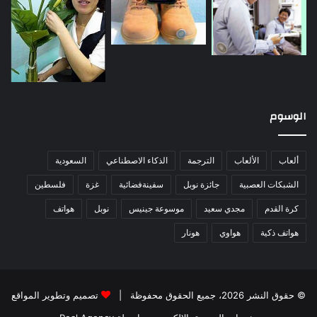
الوسوم
ألعاب
الألعاب
الترجمة
الذكاء الاصطناعي
السعودية
الشبكات العصبية
جائزة نوبل
سفينةفضائية
غزة
فلسطين
كرة القدم
مجدي سعيد
موسوعة جينيس
نوبل
هواتف
هواتف ذكية
هواوي
هونار
© حقوق النشر 2026، جميع الحقوق محفوظة |
تصميم وتطوير المواقع