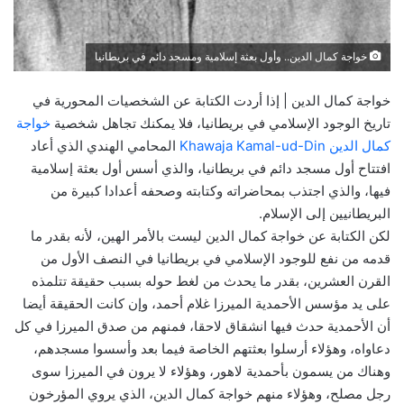
خواجة كمال الدين.. وأول بعثة إسلامية ومسجد دائم في بريطانيا
خواجة كمال الدين | إذا أردت الكتابة عن الشخصيات المحورية في
تاريخ الوجود الإسلامي في بريطانيا، فلا يمكنك تجاهل شخصية
خواجة
كمال الدين Khawaja Kamal-ud-Din
المحامي الهندي الذي أعاد
افتتاح أول مسجد دائم في بريطانيا، والذي أسس أول بعثة إسلامية
فيها، والذي اجتذب بمحاضراته وكتابته وصحفه أعدادا كبيرة من
البريطانيين إلى الإسلام.
لكن الكتابة عن خواجة كمال الدين ليست بالأمر الهين، لأنه بقدر ما
قدمه من نفع للوجود الإسلامي في بريطانيا في النصف الأول من
القرن العشرين، بقدر ما يحدث من لغط حوله بسبب حقيقة تتلمذه
على يد مؤسس الأحمدية الميرزا غلام أحمد، وإن كانت الحقيقة أيضا
أن الأحمدية حدث فيها انشقاق لاحقا، فمنهم من صدق الميرزا في كل
دعاواه، وهؤلاء أرسلوا بعثتهم الخاصة فيما بعد وأسسوا مسجدهم،
وهناك من يسمون بأحمدية لاهور، وهؤلاء لا يرون في الميرزا سوى
رجل مصلح، وهؤلاء منهم خواجة كمال الدين، الذي يروي المؤرخون