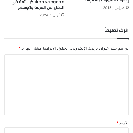
إطارات السيارات بسهولة
ض
محمود محمد شاكر .. أمة في
الدفاع عن العربية والإسلام
و
فبراير 1, 2018
ا
أبريل 1, 2024
ل
ص
اترك تعليقاً
ح
ة
ا
لن يتم نشر عنوان بريدك الإلكتروني.
الحقول الإلزامية مشار إليها بـ
*
ل
ع
ا
ا
ل
م
ة
ت
ع
ل
ي
ق
*
الاسم
*