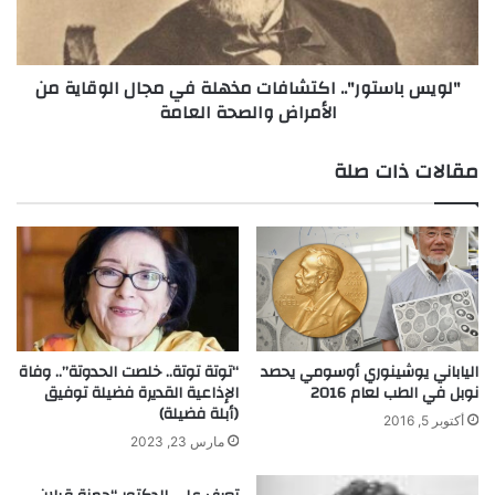
l
ا
a
س
c
ت
"لويس باستور".. اكتشافات مذهلة في مجال الوقاية من
e
و
الأمراض والصحة العامة
م
ر
ن
"
ص
.
مقالات ذات صلة
ن
.
ا
ا
ع
ك
ة
ت
ا
ش
ل
ا
ت
ف
ر
ا
ف
ت
الياباني يوشينوري أوسومي يحصد
“توتة توتة.. خلصت الحدوتة”.. وفاة
ي
م
نوبل في الطب لعام 2016
الإذاعية القديرة فضيلة توفيق
ه
(أبلة فضيلة)
ذ
أكتوبر 5, 2016
ع
ه
مارس 23, 2023
ب
ل
ر
ة