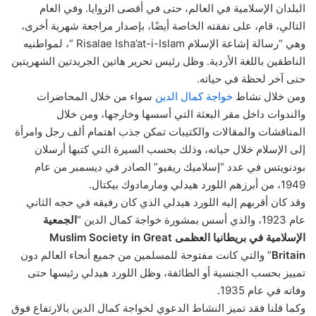
البلدان الإسلامية في العالم، حتى في أقصى الزوايا. وفي العام
التالي، قام، على نفقته الخاصة أيضًا، بإصدار مراجعة شهرية أخرى،
وهي “رسالة إشاعة الإسلام Risalae Isha’at-i-Islam “، لمواطنيه
الناطقين باللغة الأردية. وظل رئيس تحرير هاتين الجريدتين الشهريتين
حتى آخر لحظة في حياته.
ومن خلال نشاط
خواجة كمال الدين
سواء من خلال المحاضرات
والندوات داخل مقر البعثة التي أسسها وخارجها، ومن خلال
المناقشات والمقالات والكتيبات تمكن جذب اهتمام ألف رجل وامرأة
إلى الإسلام خلال حياته، وذلك بحسب السيرة التي كتبها أرسلان
بودنويتس في عدد “إسلاميك ريفيو” الصادر في ديسمبر من عام
1949، من أبرزهم اللورد هيدلي ومارمادوك بيكتال.
وقد كان أقربهم إليه اللورد هيدلي الذي كان رفيقه في حجه الثاني
عام 1923، والذي أسس بمشورة خواجة كمال الدين “
الجمعية
الإسلامية في بريطانيا العظمى Muslim Society in Great
Britain
” والتي كانت مفتوحة للمسلمين من جميع أنحاء العالم دون
تمييز بحسب الجنسية أو الطائفة، وظل اللورد هيدلي رئيسها حتى
وفاته في عام 1935.
وكما قلنا فقد تميز النشاط الدعوي لخواجة كمال الدين بالارتفاع فوق