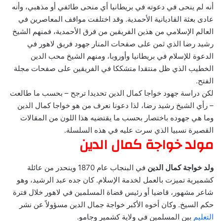
أنه لم ينحى في دعوته في بريطانيا أي منحى طائفي أو مذهبي، وأنه
عادى بعثة القاديانية الأحمدية. وقد اختلفت مواقف المعاصرين في
العالم الإسلامي من هذين الفريقين من فرق الأحمدية، فمنهم الشيخ
رشيد رضا الذي ثمن على صفحات المنار جهود فريق لاهور في
الدعوة للإسلام في بريطانيا وأوروبا، ومنهم الشيخ محب الدين
الخطيب الذي ظل منتقدا متشككا في الفريقين على صفحات مجلة
الفتح.
لكن دراسة جهود خواجا كمال الدين تحديدا ترجح – بحسب ما طالعت
– رأي الشيخ رشيد رضا، لذا دعونا نعرف من هو خواجا كمال الدين
وما هي جهوده باختصار بحسب ما يقتضيه هذا اللون من المقالات
القصيرة نسبيا الذي سرت عليه في هذه السلسلة.
مولد خواجة كمال الدين
ولد خواجة كمال الدين
في البنجاب عام 1870 وينحدر من عائلة
كشميرية تميزت بالعمل لخدمة الإسلام. كان جده عبد الرشيد، وهو
شاعر مشهور، قاضيا أو رئيس قضاة المسلمين في لاهور خلال فترة
حكم السيخ. وكان أخوه الأكبر خواجة جمال الدين مسؤولاً عن نشر
التعليم
بين المسلمين في ولاية كشمير وجامو.