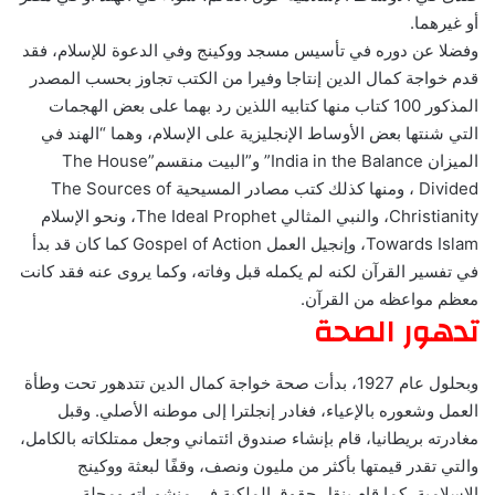
أو غيرهما.
وفضلا عن دوره في تأسيس مسجد ووكينج وفي الدعوة للإسلام، فقد
قدم خواجة كمال الدين إنتاجا وفيرا من الكتب تجاوز بحسب المصدر
المذكور 100 كتاب منها كتابيه اللذين رد بهما على بعض الهجمات
التي شنتها بعض الأوساط الإنجليزية على الإسلام، وهما “الهند في
الميزان India in the Balance” و”البيت منقسم”The House
Divided ، ومنها كذلك كتب مصادر المسيحية The Sources of
Christianity، والنبي المثالي The Ideal Prophet، ونحو الإسلام
Towards Islam، وإنجيل العمل Gospel of Action كما كان قد بدأ
في تفسير القرآن لكنه لم يكمله قبل وفاته، وكما يروى عنه فقد كانت
معظم مواعظه من القرآن.
تدهور الصحة
وبحلول عام 1927، بدأت صحة خواجة كمال الدين تتدهور تحت وطأة
العمل وشعوره بالإعياء، فغادر إنجلترا إلى موطنه الأصلي. وقبل
مغادرته بريطانيا، قام بإنشاء صندوق ائتماني وجعل ممتلكاته بالكامل،
والتي تقدر قيمتها بأكثر من مليون ونصف، وقفًا لبعثة ووكينج
الإسلامية، كما قام بنقل حقوق الملكية في منشوراته ومجلة