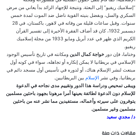
“إسلاميك ريفيو” إلى البعثة. ونتيجة للإجهاد الزائد بدأ يعاني من مرض
السكري والسل، وبفضل بنيته القوية ناضل ضد الموت لمدة خمس
سنوات. وقبل ساعات قليلة من وفاته في لاهور، باكستان، في 28
ديسمبر 1932، كان قد أضاف الفقرة الأخيرة إلى تفسير القرآن
الكريم الذي ظهر في عدد أبريل ومايو 1933 من مجلة إسلاميك
ريفيو.
وختاما، فإن دور
خواجة كمال الدين
ومكانته في تاريخ تأسيس الوجود
الإسلامي في بريطانيا لا يمكن إنكاره أو تجاهله، سواء في كونه أول
مبتعث لنشر الإسلام هناك، أو لدوره في تأسيس أول مسجد دائم في
بريطانيا، وفي نشر
الإسلام
بين البريطانيين.
ويبقى تمحيص ودراسة هذا الدور وتقييم مدى نجاحه في الدعوة
للإسلام دون الدعوة لطائفة بعينها أمرا مرهونا بجهود باحثين مسلمين
يتوفرون على سيرته وأعماله، مستفيدين مما نشر عنه من باحثين
مسلمين وغير مسلمين.
د/ مجدي سعيد
مقالات ذات صلة