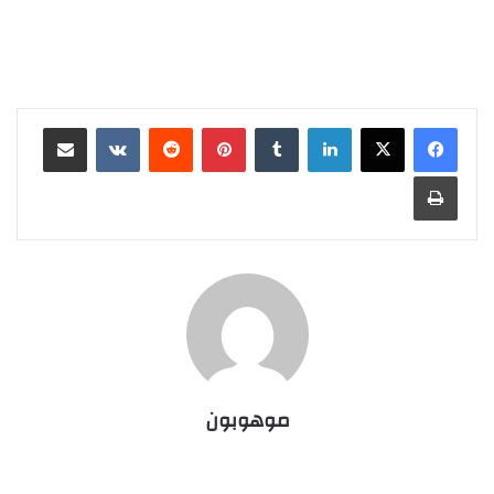
لينكدإن
‏Tumblr
بينتيريست
‏Reddit
‏VKontakte
مشاركة عبر البريد
طباعة
موهوبون