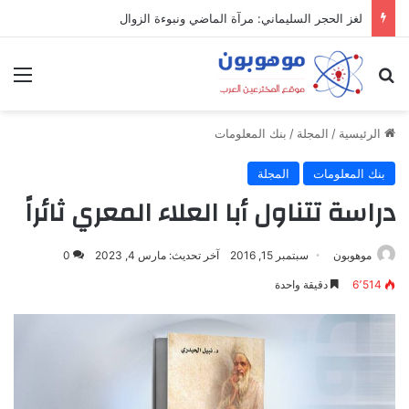
لغز الحجر السليماني: مرآة الماضي ونبوءة الزوال
بحث عن
الق
الرئيسية
/
المجلة
/
بنك المعلومات
بنك المعلومات
المجلة
دراسة تتناول أبا العلاء المعري ثائراً
موهوبون
سبتمبر 15, 2016
آخر تحديث: مارس 4, 2023
0
6٬514
دقيقة واحدة