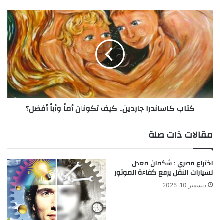
ة
ا
ك
ل
ت
س
ا
ا
ب
ع
ك
ا
ا
ت
س
ا
ا
ل
ن
كتاب كاساندرا جاردين.. كيف تكونان أماً وأباً أفضل؟
ذ
د
ك
ر
ي
ا
مقالات ذات صلة
ة
ج
؟
ا
ر
اختراع مصري : شكمان معدل
د
لسيارات النقل يرفع كفاءة الموتور
ي
ديسمبر 10, 2025
ن
.
.