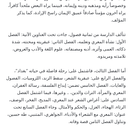
وخصوصاً رأيه ومذهبه ودينه وإيمانه، فبينما يراه البعض ملحداً كافراً،
يراه آخرون مؤمناً صادقاً عميق الإيمان راسخ الإرادة، كما يذكر
المؤلف.
تتألف الدارسة من ثمانية فصول، جاءت تحت العناوين الآتية: الفصل
الأول: نشأة المعري وتعلمه، الفصل الثاني: عبقريته ومحنته، شدة
ذكائه، العمى وأثره، أدبه ومصنفاته، علوم اللغة والأدب والعروض،
تلامذته ومريدوه.
أما الفصل الثالث، فاشتمل على: رحلة فاصلة في حياته “بغداد”،
والفصل الرابع على: عبقرية الشعر، سقط الزند، اللزوميات، الفصول
والغايات، الفصل الخامس تضمن: إبداع الفلسفة، رسالة الغفران،
المعري والمرأة، التراث والدين، .. وغيرها، فيما اشتمل الفصل
السادس على: أغراض الشعر عند المعري، المديح، الفخر، الوصف،
الرثاء، الهجاء، الغزل، والحكم والأمثال. وجاء الفصل السابع تحت
عنوان: المعري مع الشعراء والأدباء، الجواهري، المتنبي، طه حسين،
وتناول الفصل الثامن قصة وفاته.