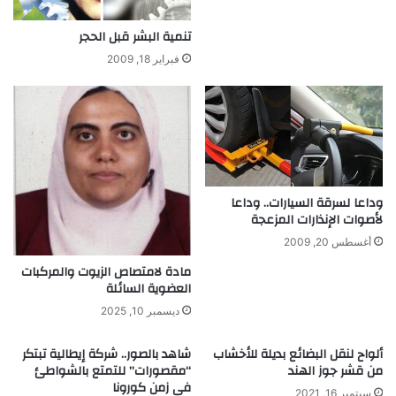
ك
ي
تنمية البشر قبل الحجر
ف
ت
فبراير 18, 2009
ك
و
ن
ا
ن
أ
م
وداعا لسرقة السيارات.. وداعا
اً
لأصوات الإنذارات المزعجة
و
أغسطس 20, 2009
أ
ب
مادة لامتصاص الزيوت والمركبات
اً
العضوية السائلة
أ
ديسمبر 10, 2025
ف
ض
ألواح لنقل البضائع بديلة للأخشاب
شاهد بالصور.. شركة إيطالية تبتكر
ل
من قشر جوز الهند
“مقصورات” للتمتع بالشواطئ
؟
فى زمن كورونا
سبتمبر 16, 2021