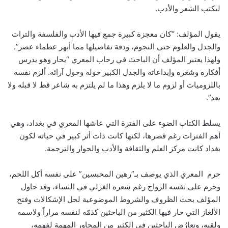
ليكتب الشعر والأدب.
يقول المؤلف: “كان معجزة كبيرة جمع فيها الأدب والفلسفة والتراث
والجدل والعلوم حتى النجوم، ودقة تفاصيلها مما أبهر عظماء عصر”.
ولهذا يعتبر المؤلف أن الباحث في رحاب المعري “يحار وهو يدرس
أفكاره وشعره وإبداعاته والجدل الكبير حوله وحول آرائه. ألزم نفسه
باللزوميات أو لزوم ما لا يلزم وهذا ما لم يلتزم به شاعر قط لا قبله ولا
بعد”.
يسلط الكتاب الضوء على الفترة التي عاشها المعري في بغداد، وهي
أهم الفترات رغم قصرها، لكنها كانت ذات أثر كبير في حياته لكون
بغداد كانت مركز العلم والثقافة والأدب والحوار والترجمة.
حرم المعري الذي يوصف بـ”رهين المحبسين” على نفسه أكل اللحم،
وحرم على نفسه الزواج رغم شعره الغزلي في النساء، وقد حاول
المؤلف بحث الظروف والشروط الموضوعية لحل الإشكالات وفتح
الألغاز التي حار فيها الكثير من الباحثين كذمّه لنفسه مراراً ولاسمه
ولقبه، وتعارُض الباحثين في الكثير من المحاور المهمة لفهمه،