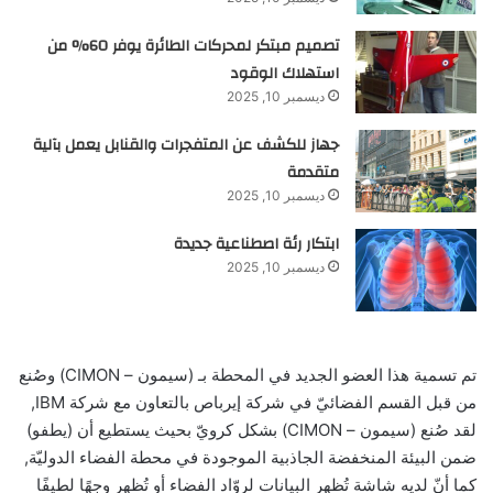
تصميم مبتكر لمحركات الطائرة يوفر 60% من
استهلاك الوقود
ديسمبر 10, 2025
جهاز للكشف عن المتفجرات والقنابل يعمل بآلية
متقدمة
ديسمبر 10, 2025
ابتكار رئة اصطناعية جديدة
ديسمبر 10, 2025
تم تسمية هذا العضو الجديد في المحطة بـ (سيمون – CIMON) وصُنع
من قبل القسم الفضائيّ في شركة إيرباص بالتعاون مع شركة IBM,
لقد صُنع (سيمون – CIMON) بشكل كرويّ بحيث يستطيع أن (يطفو)
ضمن البيئة المنخفضة الجاذبية الموجودة في محطة الفضاء الدوليّة,
كما أنّ لديه شاشة تُظهر البيانات لروّاد الفضاء أو تُظهر وجهًا لطيفًا