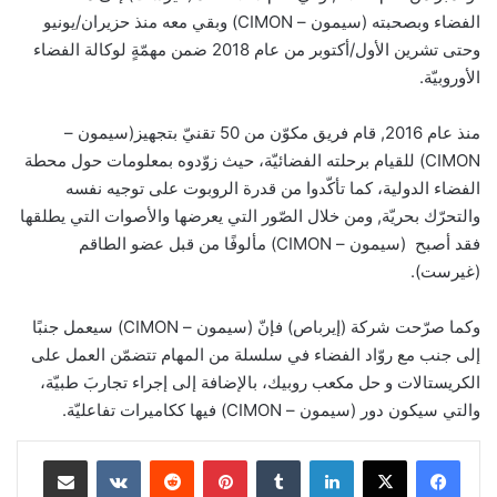
الفضاء وبصحبته (سيمون – CIMON) وبقي معه منذ حزيران/يونيو
وحتى تشرين الأول/أكتوبر من عام 2018 ضمن مهمّةٍ لوكالة الفضاء
الأوروبيّة.
منذ عام 2016, قام فريق مكوّن من 50 تقنيّ بتجهيز(سيمون –
CIMON) للقيام برحلته الفضائيّة، حيث زوّدوه بمعلومات حول محطة
الفضاء الدولية، كما تأكّدوا من قدرة الروبوت على توجيه نفسه
والتحرّك بحريّة, ومن خلال الصّور التي يعرضها والأصوات التي يطلقها
فقد أصبح (سيمون – CIMON) مألوفًا من قبل عضو الطاقم
(غيرست).
وكما صرّحت شركة (إيرباص) فإنّ (سيمون – CIMON) سيعمل جنبًا
إلى جنب مع روّاد الفضاء في سلسلة من المهام تتضمّن العمل على
الكريستالات و حل مكعب روبيك، بالإضافة إلى إجراء تجاربَ طبيّة،
والتي سيكون دور (سيمون – CIMON) فيها ككاميرات تفاعليّة.
لينكدإن
‏Tumblr
بينتيريست
‏Reddit
‏VKontakte
مشاركة عبر البريد