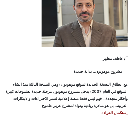
أ / عاطف مظهر
مشروع موهوبون.. بداية جديدة
مع انطلاق النسخة الجديدة لموقع موهوبون (وهي النسخة الثالثة منذ انشاء
الموقع في العام 2007) يدخل مشروع موهوبون مرحلة جديدة بطموحات كبيرة
وأفكار متجددة… فهو ليس فقط منصة إعلامية لنشر الاختراعات والابتكارات
العربية.. بل هو مبادرة ريادية ونواة لمشرع عربي طموح
إستكمال القراءة