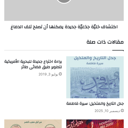
ن
ف
ي
خ
"
ل
ف
يّ
اكتشاف خليّة جذعيّة جديدة يمكنها أن تصلح تلف الدماغ
ا
ة
د
ج
ي
ذ
مقالات ذات صلة
ا
ع
ل
يّ
ب
ة
براءة اختراع جديدة للبحرية الأمريكية
ط
ج
لتطوير طبق فضائى طائر
ش
د
"
ي
يوليو 3, 2019
ا
د
ل
ة
ذ
ي
ي
م
جدل التاريخ والمتخيل: سيرة فاطمة
ا
ك
غ
ن
ديسمبر 10, 2025
ت
ه
ا
ا
ل