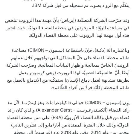
يتكلّم مع الرواد بصوت تم تسجيله من قبل شركة IBM.
وقد صرّحت الشركة المصنّعة (إيرباص) بأنّ مهمة هذا الروبوت تتلخص
في مساعدة الروّاد الموجودين في محطة الفضاء الدوليّة, حيث تُعتبر
هذه أول مهمة لهذا الروبوت على محطة الفضاء الدوليّة.
وباعتباره آلة (ذكية)، فإنّ باستطاعة (سيمون – CIMON) مساعدة
طاقم محطة الفضاء على حلّ المشاكل التي تواجههم خلال عملهم
الروتينيّ الخاصّ بمعالجة وإظهار البيانات المعالجة, وصرّحت الشركة
أيضًا بأنّ: «الشبكة العصبيّة لهذا الروبوت (وهي كومبيوتر يعمل
بطريقة مشابهة لعمل دماغ الإنسان) ستمكّنه من الاندماج بالعمل مع
طاقم المحطة وكأنّه فردٌ من أفراد الطّاقم».
يزِن (سيمون – CIMON) حوالي 5 كيلوغرامات وهو (يتدرّب) الآن مع
رائد الفضاء (ألكسندرغيرست – Alexander Gerst) والذي كان رائد
فضاء من قبل وكالة الفضاء الأوروبيّة (ESA) على متن محطة الفضاء
الدوليّة وذلك خلال الفترة الممتدة من أيار/مايو إلى تشرين الثاني/
نوفمبر من عام 2014, وفي عام 2018 عاد (غيرست) إلى محطة