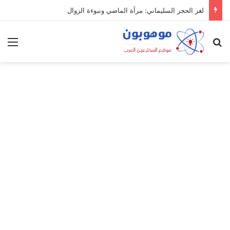
لغز الحجر السليماني: مرآة الماضي ونبوءة الزوال
بحث عن
الق