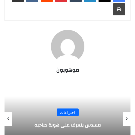
طباعة
موهوبون
المجلة
طفل مصري يخرج قصاصات الورق من أنفه
وفمه