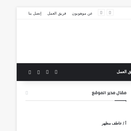
عن موهوبون
فريق العمل
إتصل بنا
‫X
فيسبوك
بحث عن
الوضع المظلم
ق العمل
مقال مدير الموقع
أ / عاطف مظهر