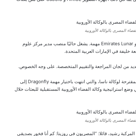
ضاء المصرى بالوكالة الأوروبية
و ESA ExoMars Rover ، و ESA’s Comet Interceptor ، و Emirates Lunar مهمة. يشغل حاليًا منصب مدير مركز علوم
خليفة في الإمارات العربية المتحدة.
عديد من لجان المراجعة والتقييم المتخصصة. على وجه الخصوص.
كان عضوًا في لجنة الخبراء التي شاركت في تقييم المهام المقترحة لوكالة ناسا، والتي انتهت باختيار مهمة Dragonfly إلى
ع استراتيجية وكالة الفضاء الأوروبية المستقبلية للبعثات خلال
ضاء المصرى بالوكالة الأوروبية
كبة رشيد، قائلا: “المصريون في روزيتا: كم أنا فخور بصديقي