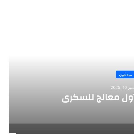
رأ التالي
مبدعون
10, 2025
أول معالج للسكري