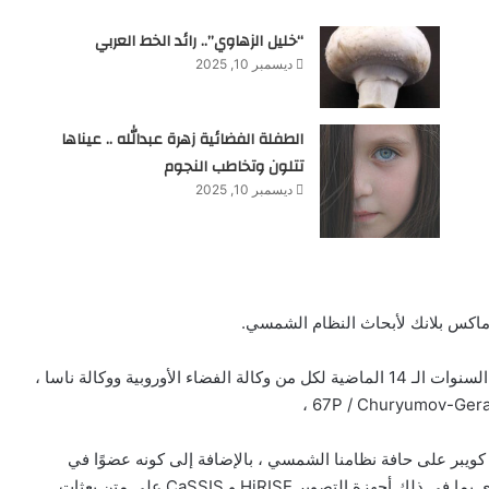
“خليل الزهاوي”.. رائد الخط العربي
ديسمبر 10, 2025
الطفلة الفضائية زهرة عبدالله .. عيناها
تتلون وتخاطب النجوم
ديسمبر 10, 2025
ماكس بلانك لأبحاث النظام الشمسي.
شارك الدكتور المعري في العديد من المهمات الفضائية في السنوات الـ 14 الماضية لكل من وكالة الفضاء الأوروبية ووكالة ناسا ،
شف أجسام حزام كويبر على حافة نظامنا الشمسي ، بالإضافة إلى كونه عضوًا في
الفريق العلمي للعديد من المهام النشطة والمستقبلية الأخرى بما في ذلك أجهزة التصوير HiRISE و CaSSIS على متن بعثات