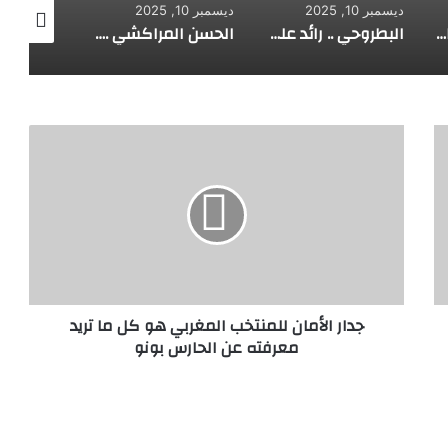
ديسمبر 10, 2025
ديسمبر 10, 2025
ديسمبر 10, 2025
الألماني بنز مخترع السيارة الحديثة
البطروحي .. رائد علم الفلك الحديث
الحسن المراكشي .. أعظم من صنف علم المثلثات أبو علي الحسن
جدار
الأمان
للمنتخب
المغربي
هو
كل
ما
تريد
جدار الأمان ​​للمنتخب المغربي هو كل ما تريد
معرفته
معرفته عن الحارس بونو
عن
الحارس
بونو