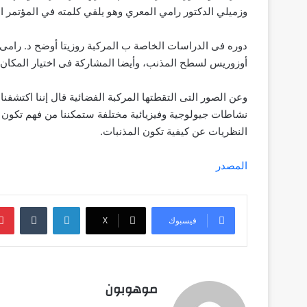
وزميلي الدكتور رامي المعري وهو يلقي كلمته في المؤتمر الع
دوره فى الدراسات الخاصة ب المركبة روزيتا أوضح د. رامى 
أوزوريس لسطح المذنب، وأيضا المشاركة فى اختيار المكان
وعن الصور التى التقطتها المركبة الفضائية قال إننا اكتش
نشاطات جيولوجية وفيزيائية مختلفة ستمكننا من فهم تكون ا
النظريات عن كيفية تكون المذنبات.
المصدر
لينكدإن
فيسبوك
‫X
موهوبون