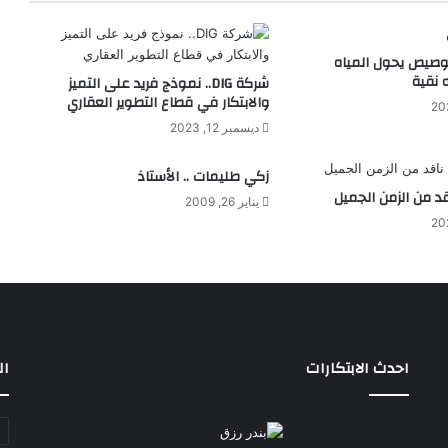
لوصيص يحول المياه
 نقية
شركة DIG.. نموذج فريد على التميز
والابتكار في قطاع التطوير العقاري
ديسمبر 12, 2023
زكي طليمات .. الأستاذ
قد من الزمن الجميل
يناير 26, 2009
احدث الابتكارات
ال