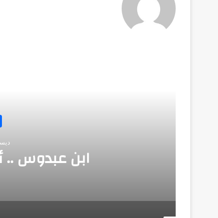
أق
ديسمبر 
ابن عبدوس .. 