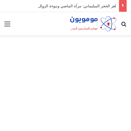
لغز الحجر السليماني: مرآة الماضي ونبوءة الزوال
بحث عن
الق