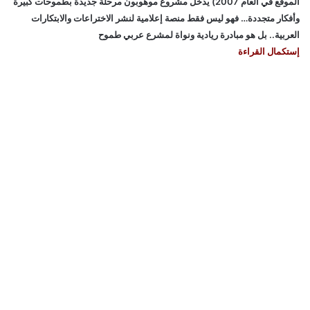
الموقع في العام 2007) يدخل مشروع موهوبون مرحلة جديدة بطموحات كبيرة
وأفكار متجددة… فهو ليس فقط منصة إعلامية لنشر الاختراعات والابتكارات
العربية.. بل هو مبادرة ريادية ونواة لمشرع عربي طموح
إستكمال القراءة