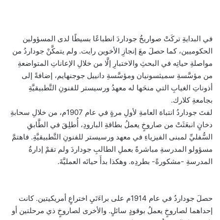
في البدايةِ تركَتْ صواريخُ جوداردَ انطباعًا بسيطًا لدى المسؤولين
الحكوميين، كما حصلَ معَ إنجازِ الأخوين رايت. ولم يتمكَّنْ جوداردُ من
مواصلةِ حياتِه في البحثِ والاختبارِ إلَّا من خلالِ الإعاناتِ المتواضعةِ
من مؤسَّسةِ سميثسونيان ومؤسَّسةِ دانييل جوجنهايم، إضافةً إلى
أذوناتِ الغيابِ التي منحَها له معهدُ ورسيستر للفنونِ التَّطبيقيَّةِ
بجامعةِ كلارك.
لفتَ جوداردُ انتباهَ العامةِ لأولِ مرةٍ في عام 1907م، من خلالِ سحابةِ
دخانٍ انبعَثَتْ من صاروخٍ يعملُ بطاقةِ البارودِ، أُطلِقَ في الطَّابقِ
السُّفليِّ لمبنى الفيزياءِ في معهد ورسيستر للفنونِ التَّطبيقيَّةِ. فاهتمَّ
مسؤولو المدرسةِ مباشرةً بعملِ الطالبِ جوداردَ ولم تقمْ إدارةُ
المدرسةِ -مشكورةً- بطردِه. وهكذا بدأَ حياتَه العمليَّةَ.
حصلَ جوداردُ في عام 1914م على براءَتَيِ اختراعٍ أمريكيتين. كانت
إحداهما لصاروخٍ يعملُ بوقودٍ سائلٍ. والأخرى لصاروخٍ ذي مرحلتين أو