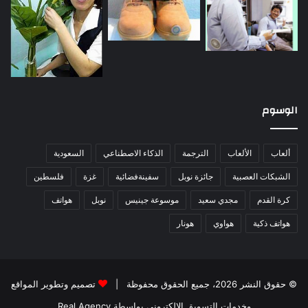
الوسوم
ألعاب
الألعاب
الترجمة
الذكاء الاصطناعي
السعودية
الشبكات العصبية
جائزة نوبل
سفينةفضائية
غزة
فلسطين
كرة القدم
مجدي سعيد
موسوعة جينيس
نوبل
هواتف
هواتف ذكية
هواوي
هونار
© حقوق النشر 2026، جميع الحقوق محفوظة |
تصميم وتطوير المواقع
وخدمات التسويق الإلكتروني بواسطة Real Agency