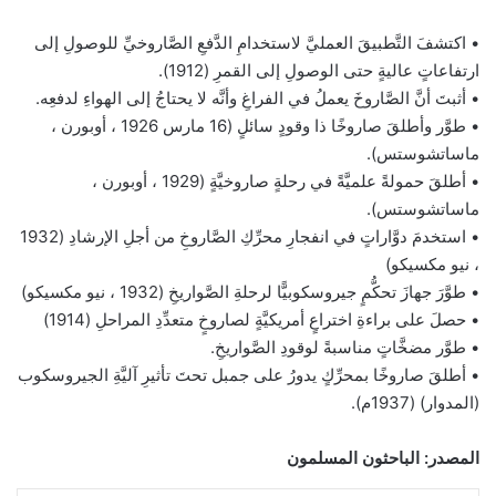
• اكتشفَ التَّطبيقَ العمليَّ لاستخدامِ الدَّفعِ الصَّاروخيِّ للوصولِ إلى
ارتفاعاتٍ عاليةٍ حتى الوصولِ إلى القمرِ (1912).
• أثبتَ أنَّ الصَّاروخَ يعملُ في الفراغِ وأنَّه لا يحتاجُ إلى الهواءِ لدفعِه.
• طوَّر وأطلقَ صاروخًا ذا وقودٍ سائلٍ (16 مارس 1926 ، أوبورن ،
ماساتشوستس).
• أطلقَ حمولةً علميَّةً في رحلةٍ صاروخيَّةٍ (1929 ، أوبورن ،
ماساتشوستس).
• استخدمَ دوَّاراتٍ في انفجارِ محرِّكِ الصَّاروخِ من أجلِ الإرشادِ (1932
، نيو مكسيكو)
• طوَّرَ جهازَ تحكُّمٍ جيروسكوبيًّا لرحلةِ الصَّواريخِ (1932 ، نيو مكسيكو)
• حصلَ على براءةِ اختراعٍ أمريكيَّةٍ لصاروخٍ متعدِّدِ المراحلِ (1914)
• طوَّر مضخَّاتٍ مناسبةً لوقودِ الصَّواريخِ.
• أطلقَ صاروخًا بمحرِّكٍ يدورُ على جمبل تحتَ تأثيرِ آليَّةِ الجيروسكوب
(المدوار) (1937م).
المصدر: الباحثون المسلمون