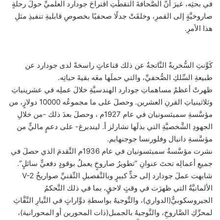
في بحثِه، غيرَ أنّ الصَّحافةَ التقطَتِ اقتراحَ جودارد العلميِّ حولَ رحلةٍ
صاروخيَّةٍ إلى القمرِ، وخلقَتْ جدلًا صحفيًا بخصوصِ قابليةِ تنفيذِ مثلِ
هذا الأمرِ.
كَوَّنتِ السُّخريةُ النَّاتجةُ عن ذلك قناعاتٍ راسخةً لدى جودارد عن
طبيعةِ السِّلكِ الصُّحفيِّ، والتي حملَها معَه بقيةَ حياتِه.
ظهرتْ أعظمُ مساهماتِ جودارد الهندسيَّةِ خلالَ عملِه في عشرينياتِ
وثلاثينياتِ القرنِ العشرين. وحصلَ على ما مجموعُه 10000 دولارٍ، من
مؤسَّسةِ سميثسونيان في عام 1927م ، وحصلَ بعدَ ذلك -من خلالِ
الجهودِ الشَّخصيَّةِ التي بذلَها تشارلز أ. ليندبرغ- على دعمٍ ماليٍّ من
مؤسَّسةِ دانيال وفلورنسا جوجنهايم.
نشرت مؤسَّسةُ سميثسونيان في عام 1936م التَّقدمَ الذي حصلَ في
جميعِ أعمالِه تحتَ عنوانِ “تطويرُ صاروخٍ يعملُ بوقودٍ دفعيٍّ سائلٍ”.
شابهت عملَ جودارد إلى حدٍّ كبيرٍ وبالتَّفصيلِ التِّقنيِّ صواريخُ V-2
الألمانيَّةُ التي ظهرَت في وقتٍ لاحقٍ، بما في ذلك التَّحكمُ
الجيروسكوبيُّ(الدواري)، والتَّوجيهُ بواسطةِ دوَّاراتٍ في التَّيارِ النَّفَّاثِ
لمحرِّكِ الصَّاروخِ، والتَّوجيهُ بالجمبل(ذات المحورين أو المحورانية)،