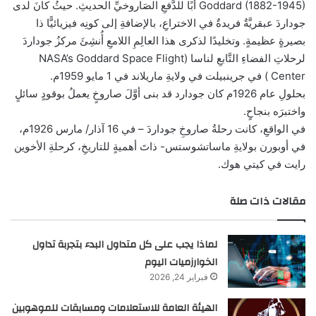
Goddard (1882-1945) أبًا للدَّفعِ الصَاروخيِّ الحديثِ. حيثُ كانَ لدى
جوداردَ عبقريَّةٌ فريدةٌ في الاختراعِ، بالإضافةِ إلى كونِه فيزيائيًّا ذا
بصيرةٍ عظيمةٍ. وتخليدًا لذكرى هذا العالِمِ اللامعِ أُنشِئَ مركزُ جوداردَ
لرحلاتِ الفضاءِ التَّابعِ لناسا (NASA’s Goddard Space Flight
Center ) في جرينبيلت في ولايةِ ماريلاند في 1 مايو 1959م.
بحلولِ عام 1926م كان جودارد قد بنى أوَّلَ صاروخٍ يعملُ بوقودٍ سائلٍ
واختبرَه بنجاحٍ.
في الواقعِ، كانت رحلةُ صاروخِ جوداردَ – في 16 آذار/ مارس 1926م،
في أوبورن بولايةِ ماساتشوستس- ذاتَ أهميةٍ للتاريخِ، كرحلةِ الأخوين
رايت في كيتي هوك.
مقالات ذات صلة
لماذا يجب على كل متداول البدء بتجربة تداول
الخوارزميات اليوم
فبراير 24, 2026
الهيئة العامة للاستعلامات ومسابقات للموهوبين