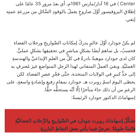
Center ) في 16 آذار/مارس 1961م، أي بعدَ مرورِ 35 عامًا على
إطلاقِ البروفيسور أوَّلَ صاروخٍ يعملُ بالوقودِ السَّائلِ من مزرعةِ عمتِه
إيفي.
لم يكنْ جودارد أوَّلَ عالمٍ يدركُ إمكاناتِ الصَّواريخِ ورحلاتِ الفضاءِ
فحسبُ، بل ساهمَ أيضًا بشكلٍ مباشرٍ في تحقيقِها بشكلٍ عمليٍّ.
كان لدى جودارد موهبةٌ نادرةٌ في كلٍّ من العلمِ الإبداعيِّ والهندسةِ
العمليَّةِ. وبقيَ العملُ المتفاني لهذا الرجلِ المتواضعِ غيرَ مُعترفٍ به
إلى حدٍّ كبيرٍ في الولايات المتحدة، حتَّى فجْرِ عصرِ الفضاءِ. لكن
يحظى اليومَ اسمُ روبرت هـ. جودارد بمقامٍ رفيعٍ وإشادةٍ واسعةٍ، على
الرغمِ من أن ذلك جاءَ متأخرًا إلَّا أنَّه يستحقُّه حقًّا.
إسهاماتُ الدكتور جودارد الرئيسةُ:
تشكِّلُ إسهاماتُ روبرت جودارد في الصَّواريخِ والرِّحلاتِ الفضائيَّةِ
قائمةً طويلةً. نعرضُ فيما يأتي بعضَ النقاطِ البارزةِ: