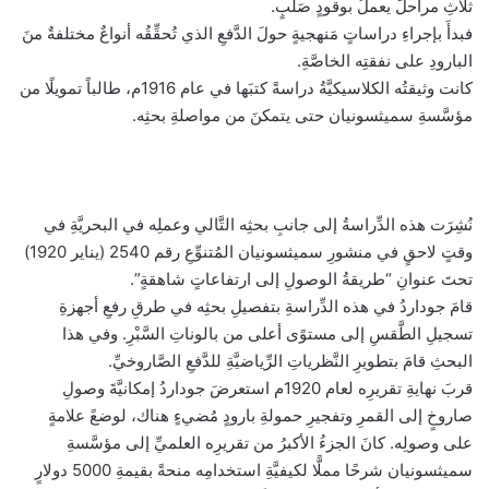
ثلاثِ مراحلَ يعملُ بوقودٍ صَلبٍ.
فبدأَ بإجراءِ دراساتٍ مَنهجيةٍ حولَ الدَّفعِ الذي تُحقِّقُه أنواعٌ مختلفةٌ منَ
البارودِ على نفقتِه الخاصَّةِ.
كانت وثيقتُه الكلاسيكيَّةُ دراسةً كتبَها في عام 1916م، طالباً تمويلًا من
مؤسَّسةِ سميثسونيان حتى يتمكنَ من مواصلةِ بحثِه.
نُشِرَت هذه الدِّراسةُ إلى جانبِ بحثِه التَّالي وعملِه في البحريَّةِ في
وقتٍ لاحقٍ في منشورِ سميثسونيان المُتنوِّعِ رقم 2540 (يناير 1920)
تحتَ عنوانِ “طريقةُ الوصولِ إلى ارتفاعاتٍ شاهقةٍ”.
قامَ جوداردُ في هذه الدِّراسةِ بتفصيلِ بحثِه في طرقِ رفعِ أجهزةِ
تسجيلِ الطَّقسِ إلى مستوًى أعلى من بالوناتِ السَّبْرِ. وفي هذا
البحثِ قامَ بتطويرِ النَّظرياتِ الرِّياضيَّةِ للدَّفعِ الصَّاروخيِّ.
قربَ نهايةِ تقريرِه لعام 1920م استعرضَ جوداردُ إمكانيَّةَ وصولِ
صاروخٍ إلى القمرِ وتفجيرِ حمولةِ بارودٍ مُضيءٍ هناك، لوضعً علامةٍ
على وصولِه. كانَ الجزءُ الأكبرُ من تقريرِه العلميِّ إلى مؤسَّسةِ
سميثسونيان شرحًا مملًّا لكيفيَّةِ استخدامِه منحةً بقيمةِ 5000 دولارٍ