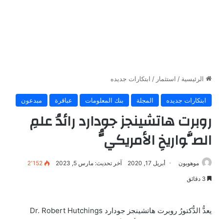
الرئيسية
/
استثمار
/
ابتكارات جديده
ابتكارات جديده
المجلة
بنك المعلومات
عباقرة
مبدعون
روبرت هاتشينجز جودارد رائدُ علمِ
الصَّواريخِ الأمريكيُّ
موهوبون
أبريل 17, 2020
آخر تحديث: مارس 5, 2023
2٬152
3 دقائق
يعدُّ الدُّكتورُ روبرت هاتشينجز جودارد Dr. Robert Hutchings