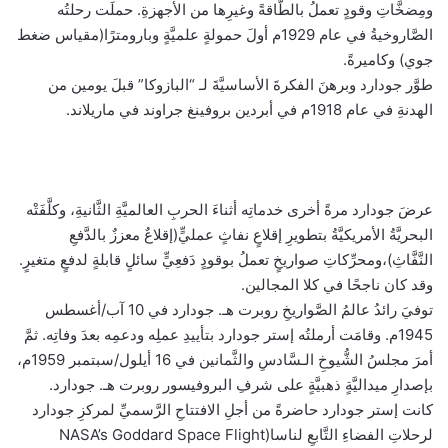
ومِضخَّاتِ وقودٍ تعملُ بالطَّاقةً وغيرِها من الأجهزةِ. حملَت رحلتُه
الصَّاروخيةُ في عام 1929م أولَ حمولةٍ علميَّةٍ وبارومترًا(مقياس ضغط
جوي) وكاميرةً.
طوَّر جودارد وبرهنَ الفكرةَ الأساسيَّةَ لـ “البازوكا” قبلَ يومين من
الهدنةِ في عام 1918م في أبردين بروفينغ جراوند في ماريلاند.
عرضَ جودارد مرةً أخرى خدماتِه أثناءَ الحربِ العالميَّةِ الثَّانيةِ، وكلَّفَتْه
البحريَّةُ الأمريكيَّةُ بتطويرِ إقلاعٍ نفاثٍ عمليٍّ(إقلاعٌ معززٌ بالدَّفعِ
النَّفَّاثِ)،ومحرِّكاتِ صواريخٍ تعملُ بوقودٍ دَفعِيٍّ سائلٍ قابلةٍ لدفعٍ متغيرٍ.
وقد كان ناجحًا في كلا المجالين.
توفيَ رائدُ عالمُ الصَّواريخِ روبرت هـ. جودارد في 10 آب/أغسطس
1945م. وقامَت أرملتُه إستر جودارد بتأييدِ عملِه ودعمِه بعدَ وفاتِه. ثمَّ
أمرَ مجلسُ الشُّيوخِ الـسَّادسِ والثَّمانين في 16 أيلول/سبتمبر 1959م،
بإصدارِ ميداليَّةٍ ذهبيَّةٍ على شرفِ البروفيسور روبرت هـ. جودارد.
كانت إستر جودارد حاضرةً من أجلِ الافتتاحِ الرَّسميِّ لمركزِ جودارد
لرحلاتِ الفضاءِ التَّابعِ لناسا(NASA’s Goddard Space Flight