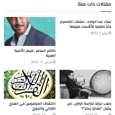
ل
ش
مقالات ذات صلة
ك
ي
و
خ
م
ا
سناء عبد الواحد.. عشقت التصميم
ي
ل
منذ صغرها فأسّست هويتها
د
م
ي
ل
يوليو 5, 2022
ا
ح
ن
ي
كاظم الساهر ..قيصر الأغنية
العربية
ن
مارس 11, 2023
وهب حياته لدراسة الزلازل.. من
اكتشاف الموهوبين في الهدي
يكون “تشارلز ريختر”؟
القرآني والنبوي
سبتمبر 21, 2023
يونيو 24, 2010