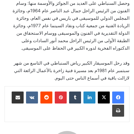
وحصل السنباطي على العديد من الجوائز والأوسمة منها: وسام
الفنون من الرئيس الراحل جمال عبد الناصر عام 1964م، وجائزة
المجلس الدولي للموسيقى في باريس في نفس العام، وجائزة
الريادة الفنية من جمعية كتاب ونقاد السينما عام 1977م، وجائزة
الدولة التقديرية في الفنون والموسيقى ووسام الاستحقاق من
الطبقة الأولى من الرئيس الراحل محمد أنور السادات وعلى
الدكتوراه الفخرية لدوره الكبير في الحفاظ على الموسيقى.
وقد رحل الموسيقار الكبير رياض السنباطي في التاسع من شهر
سبتمبر عام 1981م بعد مسيرة فنية زاخرة بالأعمال الرائعة التي
لازالت باقية في أسماع الناس حتى اليوم.
لينكدإن
‏Tumblr
بينتيريست
‏Reddit
‏VKontakte
مشاركة عبر البريد
طباعة