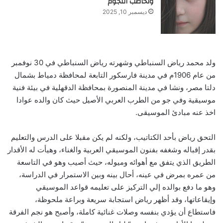
وتخاطب النجوم
ديسمبر 10, 2025
ولد محمد رياض السنباطي وشهرته رياض السنباطي في 30 نوفمبر
من عام 1906م في مدينة فارسكور التابعة لمحافظة دمياط بشمال
دلتا مصر، ونشا في مدينة المنصورة بمحافظة الدقهلية في بيئة فنية
موسيقية وفي جو من الطرب العربي الأصيل حيث كان والده عوادا
اخذ عنه مبادئ الموسيقى.
التحق رياض بأحد الكتاتيب، ولكنه لم يكن مقبلا على الدرس والتعليم
بقدر إقباله وشغفه بفنون الموسيقي العربية والغناء، وهيأت له الأقدار
الطريق الذي يتفق مع أهوائه وميوله، حيث أصيب وهو في التاسعة
من عمره بمرض في عينه، أحال بينه وبين الاستمرار في الدراسة،
وهو ما دفع بوالده إلي التركيز على تعليمه قواعد الموسيقي
وإيقاعاتها، وقد أظهر رياض استجابة سريعة وبراعة ملحوظة،
فاستطاع أن يؤدي بنفسه وصلات غنائية كاملة، وأصبح هو نجم الفرقة