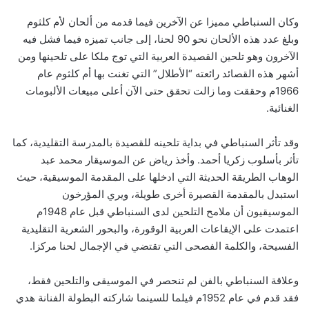
وكان السنباطي مميزا عن الآخرين فيما قدمه من ألحان لأم كلثوم
وبلغ عدد هذه الألحان نحو 90 لحنا، إلى جانب تميزه فيما فشل فيه
الآخرون وهو تلحين القصيدة العربية التي توج ملكا على تلحينها ومن
أشهر هذه القصائد رائعته “الأطلال” التي تغنت بها أم كلثوم عام
1966م وحققت وما زالت تحقق حتى الآن أعلى مبيعات الألبومات
الغنائية.
وقد تأثر السنباطي في بداية تلحينه للقصيدة بالمدرسة التقليدية، كما
تأثر بأسلوب زكريا أحمد. وأخذ رياض عن الموسيقار محمد عبد
الوهاب الطريقة الحديثة التي ادخلها على المقدمة الموسيقية، حيث
استبدل بالمقدمة القصيرة أخرى طويلة، ويري المؤرخون
الموسيقيون أن ملامح التلحين لدى السنباطي قبل عام 1948م
اعتمدت على الإيقاعات العربية الوقورة، والبحور الشعرية التقليدية
الفسيحة، والكلمة الفصحى التي تقتضي في الإجمال لحنا مركزا.
وعلاقة السنباطي بالفن لم تنحصر في الموسيقى والتلحين فقط،
فقد قدم في عام 1952م فيلما للسينما شاركته البطولة الفنانة هدي