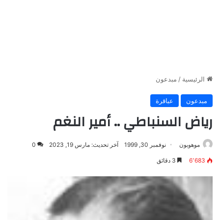
الرئيسية
/
مبدعون
مبدعون
عباقرة
رياض السنباطي .. أمير النغم
موهوبون
نوفمبر 30, 1999
آخر تحديث: مارس 19, 2023
0
6٬683
3 دقائق