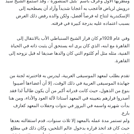
ومطربها الأول وعرف باسم “بلبل المنصورة”، وقد استمع الشيخ سيد
درويش لرياض فأعجب به أعجابا شديداً وأراد أن يصطحبه إلى
الإسكندرية لتتاح له فرصاً أفضل، ولكن والده رفض ذلك العرض
بسبب اعتماده عليه بدرجة كبيرة في فرقته.
وفي عام 1928م كان قرار الشيخ السنباطي الأب بالانتقال إلى
القاهرة مع ابنه، الذي كان يرى انه يستحق أن يثبت ذاته في الحياة
الفنية، مثله مثل أم كلثوم التي كان والدها صديقا له قبل نزوحه إلى
القاهرة.
تقدم بطلب لمعهد الموسيقى العربية، ليدرس به فاختبرته لجنة من
جهابذة الموسيقى العربية في ذلك الوقت، إلا أن أعضاءها أصيبوا
بنوع من الذهول، حيث كانت قدراته أكبر من أن يكون طالباً لذا فقد
أصدروا قرارهم بتعيينه في المعهد أستاذا لآلة العود والأداء، ومن هنا
بدأت شهرته واسمه في البروز في ندوات وحفلات المعهد كعازف
بارع.
ولم تستمر مدة عمله بالمعهد إلا ثلاث سنوات، قدم استقالته بعدها
حيث كان قد اتخذ قراره بدخول عالم التلحين، وكان ذلك في مطلع