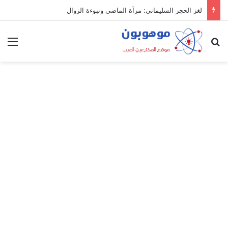
لغز الحجر السليماني: مرآة الماضي ونبوءة الزوال
بحث عن
الق