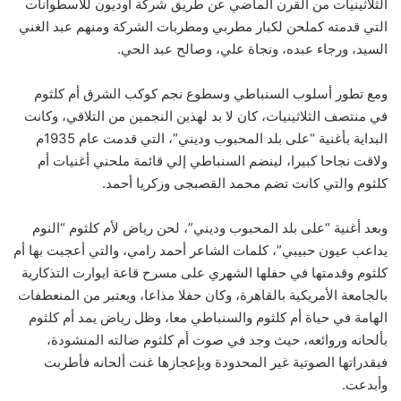
الثلاثينيات من القرن الماضي عن طريق شركة أوديون للاسطوانات
التي قدمته كملحن لكبار مطربي ومطربات الشركة ومنهم عبد الغني
السيد، ورجاء عبده، ونجاة علي، وصالح عبد الحي.
ومع تطور أسلوب السنباطي وسطوع نجم كوكب الشرق أم كلثوم
في منتصف الثلاثينيات، كان لا بد لهذين النجمين من التلاقي، وكانت
البداية بأغنية “على بلد المحبوب وديني”، التي قدمت عام 1935م
ولاقت نجاحا كبيرا، لينضم السنباطي إلي قائمة ملحني أغنيات أم
كلثوم والتي كانت تضم محمد القصبجى وزكريا أحمد.
وبعد أغنية “على بلد المحبوب وديني”، لحن رياض لأم كلثوم “النوم
يداعب عيون حبيبي”، كلمات الشاعر أحمد رامي، والتي أعجبت بها أم
كلثوم وقدمتها في حفلها الشهري على مسرح قاعة ايوارت التذكارية
بالجامعة الأمريكية بالقاهرة، وكان حفلا مذاعا، ويعتبر من المنعطفات
الهامة في حياة أم كلثوم والسنباطي معا، وظل رياض يمد أم كلثوم
بألحانه وروائعه، حيث وجد في صوت أم كلثوم ضالته المنشودة،
فبقدراتها الصوتية غير المحدودة وبإعجازها غنت ألحانه فأطربت
وأبدعت.