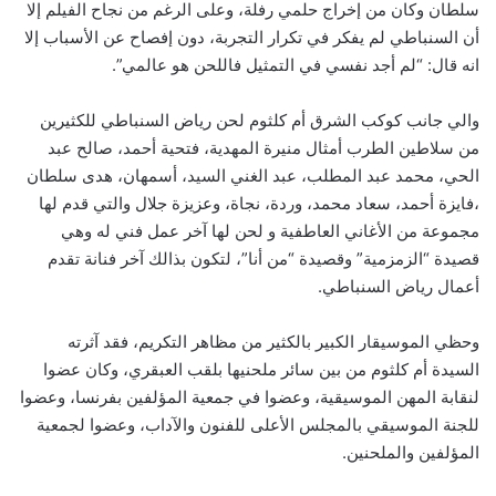
سلطان وكان من إخراج حلمي رفلة، وعلى الرغم من نجاح الفيلم إلا
أن السنباطي لم يفكر في تكرار التجربة، دون إفصاح عن الأسباب إلا
انه قال: “لم أجد نفسي في التمثيل فاللحن هو عالمي”.
والي جانب كوكب الشرق أم كلثوم لحن رياض السنباطي للكثيرين
من سلاطين الطرب أمثال منيرة المهدية، فتحية أحمد، صالح عبد
الحي، محمد عبد المطلب، عبد الغني السيد، أسمهان، هدى سلطان
،فايزة أحمد، سعاد محمد، وردة، نجاة، وعزيزة جلال والتي قدم لها
مجموعة من الأغاني العاطفية و لحن لها آخر عمل فني له وهي
قصيدة “الزمزمية” وقصيدة “من أنا”، لتكون بذالك آخر فنانة تقدم
أعمال رياض السنباطي.
وحظي الموسيقار الكبير بالكثير من مظاهر التكريم، فقد آثرته
السيدة أم كلثوم من بين سائر ملحنيها بلقب العبقري، وكان عضوا
لنقابة المهن الموسيقية، وعضوا في جمعية المؤلفين بفرنسا، وعضوا
للجنة الموسيقي بالمجلس الأعلى للفنون والآداب، وعضوا لجمعية
المؤلفين والملحنين.