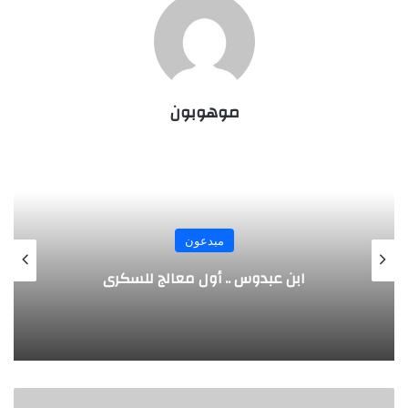
موهوبون
مبدعون
الألماني بنز مخترع السيارة الحديثة
ع