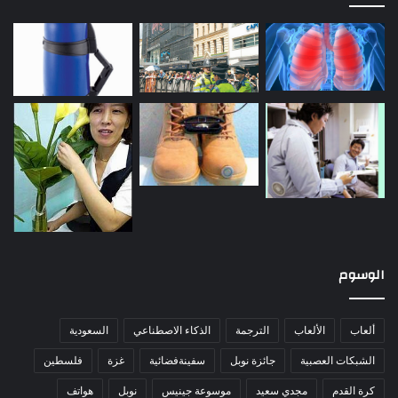
الوسوم
ألعاب
الألعاب
الترجمة
الذكاء الاصطناعي
السعودية
الشبكات العصبية
جائزة نوبل
سفينةفضائية
غزة
فلسطين
كرة القدم
مجدي سعيد
موسوعة جينيس
نوبل
هواتف