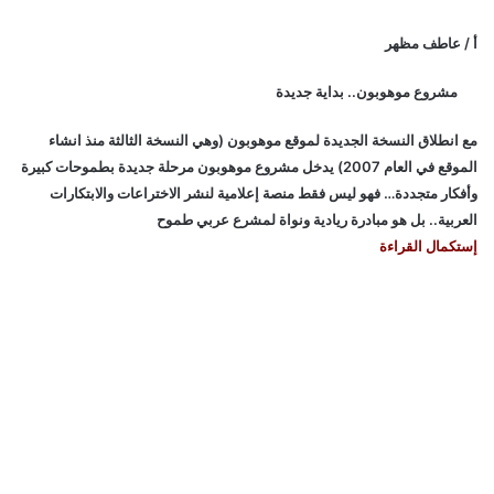
أ / عاطف مظهر
مشروع موهوبون.. بداية جديدة
مع انطلاق النسخة الجديدة لموقع موهوبون (وهي النسخة الثالثة منذ انشاء
الموقع في العام 2007) يدخل مشروع موهوبون مرحلة جديدة بطموحات كبيرة
وأفكار متجددة… فهو ليس فقط منصة إعلامية لنشر الاختراعات والابتكارات
العربية.. بل هو مبادرة ريادية ونواة لمشرع عربي طموح
إستكمال القراءة