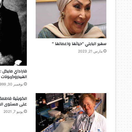
ا
ل
ت
ا
ر
ي
خ
سهير البابلي “حياتها واعمالها “
مارس 21, 2023
فاراداي مايكل 
الهيدروكربونات
نوفمبر 30, 1999
الكويتية فاطمة
على مستوى الع
يونيو 7, 2021