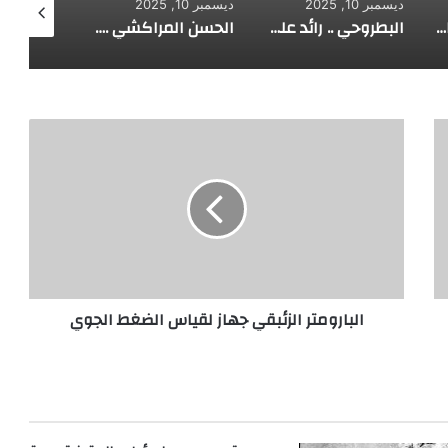
ديسمبر 10, 2025
ديسمبر 10, 2025
ديسمبر 10, 2025
اني بنز مخترع السيارة الحديثة
البطروحي .. رائد علم الفلك الحديث
الحسن المراكشي .. أعظم من صنف علم المثلثات أبو علي الحسن
ا
ل
ب
ا
ر
و
م
ت
ر
البارومتر الزئبقي جهاز لقياس الضغط الجوي
ا
ل
ز
ئ
ب
ق
ي