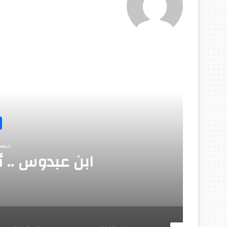
أق
مب
ديسمبر 10, 5
ابن عبدوس .. أ