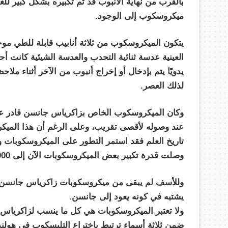
بالقرب من نهاية الأنبوب قد تم تكبيره بشكل كبير للغ
ميكروسكوب إلى الوجود.
يتكون الميكروسكوب من ثلاثة أنابيب قابلة للطي مو
العينية عدسة ثنائية التحدب والعدسة الشيئية كانت 
يدويًا يتم بإدخال أو إخراج أنبوب من الآخر أثناء ملاحظ
لذلك العصر.
وكان الميكروسكوب الخاص بزاكرياس جانسن قادر على
عند وصوله لأقصى تقريب، وعلى الرغم أن هذا الميكروسك
تاريخ العلم فقد استمر التطور على الميكروسكوبات وا
وصلت قدرة تكبير بعض الميكروسكوبات الآن إلى 1000 مرة.
وللأسف لم يبقى من ميكروسكوبات زاكرياس جانسن أي
يشتبه في كونه يعود إلى جانسن.
ولا تعتبر الميكروسكوبات هي كل ما ينسب لزاكرياس 
ضمن ثلاثة أسماء ترتبط باختراع التليسكوب في هولن