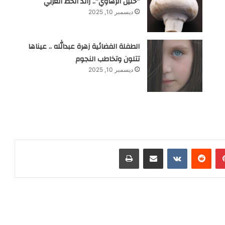
“خليل الزهاوي”.. رائد الخط العربي
ديسمبر 10, 2025
الطفلة الفضائية زهرة عبدالله .. عيناها
تتلون وتخاطب النجوم
ديسمبر 10, 2025
بينتيريست
‏Reddit
‏VKontakte
مشاركة عبر البريد
طباعة