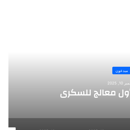
رأ التالي
دعون
202
ول معالج للسكري