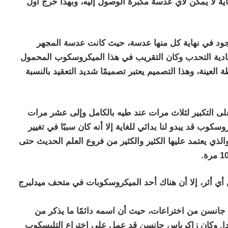
اية لا يمكن لأي عدسة مكبرة الوصول إليه، وبهذا خرج أول
جود في نهاية كل منها عدسة، حيث كانت عدسة المجهر
أحادية التحدب وكان التقريب في هذا الميكروسكوب المحمول
ة العينة، وهذا التصميم يعتبر تصميمًا شديد التعقيد بالنسبة
 التكبير لثلاث مرات عند طيه بالكامل وإلى عشر مرات
وب قد يبدو لنا بدائي للغاية إلا أنه كان سببًا في تغيير
لذي يعتمد عليها الكثير والكثير من فروع العلم الحديث حتى
 أثر، إلا أن هناك أحد الميكروسكوبات في متحف ميدلبرج
جانسن من اختراعات، حيث أن اسمه دائمًا ما يذكر من
دا. وكان زاكرياس جانسن قد عمل على اختراع التليسكوب