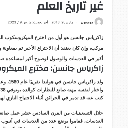
غير تاريخ العلم
موهوبون
مارس 9, 2013
آخر تحديث: مارس 19, 2023
زاكرياس جانسن هو أول من اخترع الميكروسكوب الب
مركب، وإن كان يعتقد أن الاختراع الأخير تم بمعاونة 
أكبر في العدسات والوصول لوضوح أكبر لمساعدة ضع
زاكرياس جانسن: مخترع الميكروس
ولد زاكر
كتب عنه قد تدمر في الحرائق أثناء الاجتياح النازي لهول
خلال التسعينيات من القرن السادس عشر عمل صانعي
العدسات، فقاموا بوضع عدد من العدسات في أنبوب وا