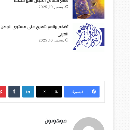
صانع أقفاص الحجال أسير مهنته
ديسمبر 10, 2025
أضخم برنامج شعري على مستوى الوطن
العربي
ديسمبر 10, 2025
لينكدإن
‏Tumblr
فيسبوك
‫X
موهوبون