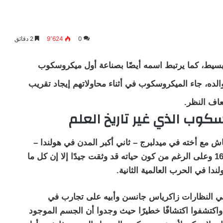
0
9٬624
2 دقائق
سيط، كما يرتبط اسمه أيضًا بصناعة أول ميكروسكوب
والده، جاء الميكروسكوب في أثناء محاولاتهم إيجاد تقريب
اف النظر.
كوب الذي غير تاريخ العلم
ياس جانسن في هولندا تقريبًا عام 1580، وعاش مع أخته في ميدلبرج – ثاني أكبر المدن في هولندا –
واختار لنفسه مهنة صانع للنظارات كوالده ،وتوفي 1638 وعلى الرغم من كون حياته قد وثقت جيدًا إلا إن كل ما
ندا في الحرب العالمية الثانية.
 النظارات زاكرياس جانسن وأبيه على تجارب في
كتشفوا اكتشافًا خطيرًا حيث وجدوا أن الجسم الموجود