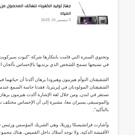
جهاز توليد الكهرباء للهاتف المحمول من
المياه
ديسمبر 10, 2025
وتحتوي السترة التي قامت بابتكارها شركة “كيوت سيركويت”
في نسيجها تسمح للشخص الذي يرتديها بالإحساس بألحان 
الشقيقتان التوأم هيرمون وهيرودا برهان أكدتا أن حياتهما في
الشقيقتان المولودتان في إيريتريا، فقدتا حاسة السمع عندما ك
تستقر في لندن. ومن خلال لغة الإشارة أكدت هيرمون برها
والموسيقى يسيران معا، مشيرة إلى أن الإحساس مختلف تمام
بالتأكيد”.
وأشارت فرانشيسكا روزيلا، وهي الشريك المؤسس ورئيس ق
الأقمشة الذكية، ولا توجد أسلاك داخل القميص، هناك مجموعة 