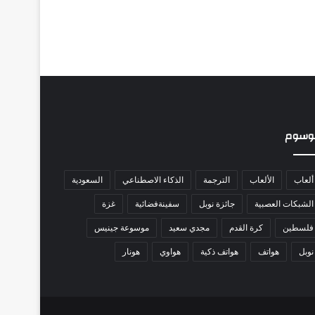
وسوم
ألعاب
الألعاب
الترجمة
الذكاء الاصطناعي
السعودية
الشبكات العصبية
جائزة نوبل
سفينةفضائية
غزة
فلسطين
كرة القدم
مجدي سعيد
موسوعة جينيس
نوبل
هواتف
هواتف ذكية
هواوي
هونار