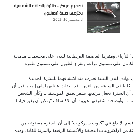
تصميم مبتكر .. طائرة بالطاقة الشمسية
يخترعها طلبة ألمانيون
ديسمبر 10, 2025
 للأزياء، ومقرها العاصمة البريطانية لندن، على مجسمات مدمجة
الكمان على مستوى ذراعه وبقرع الطبول على مستوى ظهره.
 نوادي لندن الليلية تغيرت منذ اكتشافهما للسترة الجديدة.
انتا في السابعة من العمر. وقد انتقلت عائلتهما إلى إثيوبيا قبل أن
ن أن السترة تجعل مرتديها يشعر بعمق الموسيقى، وكأن الشخص
ا. وأوضحت شقيقتها هيرودا أن الاكتشاف “يمكن أن يغير حياتنا
سم الإبداع في “كيوت سيركويت” إلى أن السترة مصنوعة من
من الإلكترونيات الدقيقة والأقمشة الرفيعة والمرنة للغاية، وهذه