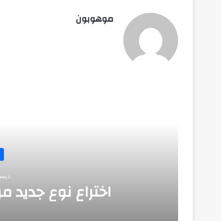
موهوبون
أق
ديسمبر 
اختراع نوع جديد من