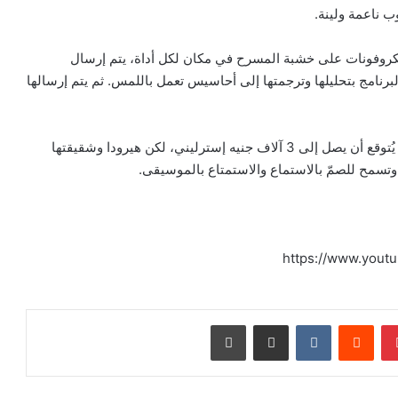
وب ناعمة ولينة.
ميكروفونات على خشبة المسرح في مكان لكل أداة، يتم إرسال
رنامج بتحليلها وترجمتها إلى أحاسيس تعمل باللمس. ثم يتم إرسالها
ويبدو أن سعر السترة الجديدة ليس في متناول الجميع حيث يُتوقع أن يصل إلى 3 آلاف جنيه إسترليني، لكن هيرودا وشقيقتها
 وتسمح للصمّ بالاستماع والاستمتاع بالموسيقى.
https://www.yout
بينتيريست
مشاركة عبر البريد
طباعة