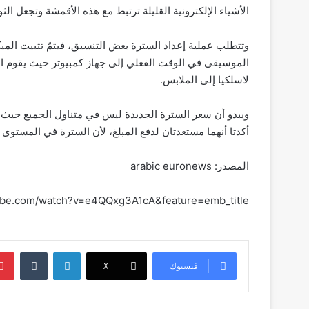
الأشياء الإلكترونية القليلة ترتبط مع هذه الأقمشة وتجعل الث
وتتطلب عملية إعداد السترة بعض التنسيق، فيتمّ تثبيت ال
الموسيقى في الوقت الفعلي إلى جهاز كمبيوتر حيث يقوم الب
لاسلكيا إلى الملابس.
أكدتا أنهما مستعدتان لدفع المبلغ، لأن السترة في المستوى
المصدر: arabic euronews
ube.com/watch?v=e4QQxg3A1cA&feature=emb_title
لينكدإن
فيسبوك
‫X