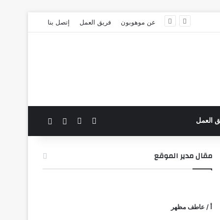
عن موهوبون
فريق العمل
إتصل بنا
‫X
فيسبوك
بحث عن
الوضع المظلم
ق العمل
مقال مدير الموقع
أ / عاطف مظهر