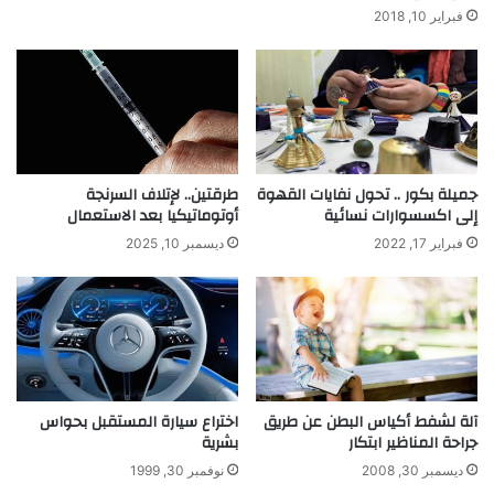
ل
فبراير 10, 2018
س
ي
ا
ر
ا
ت
جميلة بكور .. تحول نفايات القهوة
طرقتين.. لإتلاف السرنجة
إلى اكسسوارات نسائية
أوتوماتيكيا بعد الاستعمال
فبراير 17, 2022
ديسمبر 10, 2025
آلة لشفط أكياس البطن عن طريق
اختراع سيارة المستقبل بحواس
جراحة المناظير ابتكار
بشرية
ديسمبر 30, 2008
نوفمبر 30, 1999