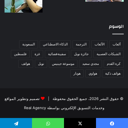
الوسوم
ألعاب
الألعاب
الترجمة
الذكاء الاصطناعي
السعودية
الشبكات العصبية
جائزة نوبل
سفينةفضائية
غزة
فلسطين
كرة القدم
مجدي سعيد
موسوعة جينيس
نوبل
هواتف
هواتف ذكية
هواوي
هونار
© حقوق النشر 2026، جميع الحقوق محفوظة |
تصميم وتطوير المواقع
وخدمات التسويق الإلكتروني بواسطة Real Agency