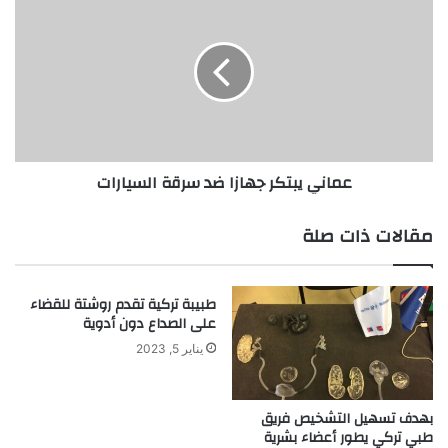
س
م
ي
ا
ن
ن
أ
ي
د
ي
ا
ب
ء
ت
ا
ك
عماني يبتكر جهازا ضد سرقة السيارات
ل
ر
م
ج
ك
ه
مقالات ذات صلة
ي
ا
ف
ز
ا
ا
طبيبة تركية تقدم روشتة للقضاء
ت
ض
على الصداع دون أدوية
د
س
يناير 5, 2023
ر
ق
ة
بهدف تسهيل التشخيص فريق
طبي تركي يطور أعضاء بشرية
ا