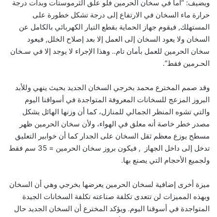
ويضيف: “أما في سخان الحرمين فلو علق الثرموستات وبدأت درجة
حرارة ماء السخان في الارتفاع إلى درجة تشكل خطورة على
المستهلك, فيقوم جهاز الحماية بقطع التيار الكهربائي بالكامل عن
السخان ولا يعود السخان إلى العمل إلا بعد إصلاح الخلل, فيعود
سخان الحرمين للعمل بأمان تام.. وهذا الإجراء لا يوجد إلا في سـخان
الحـرمين فقط”.
وقد صمم المخترع محمد بخرجي السخان الجديد بحيث ينهي وللأبد
البروز المزعج للسخانات المعروفة المتواجدة في أسواقنا اليوم
والتي تشوه المنظر الجمالي للمنازل، كما أن وزنها الهائل يشكل
مصدر خطر خاصة أنه معلق في الهواء، ولأن سخان الحرمين ظهر
مسطح يوزع معظم ثقل السخان على الجدار كما أن خوابير التعليق
تدخل إلى داخل الجهاز , فيكون بروز سخان الحرمين = 35 سم فقط
ولجميع الأحجام التي يصنع بها.
ميزة أخرى إضافية لسخان الحرمين يعرضها بخرجي وهي أن السخان
وبهذه المميزات لن تتعدى تكلفة صناعته تكلفة السخانات الجيدة
المتواجدة في أسوقنا اليوم. ويؤكد المخترع أن السخان الجديد حال