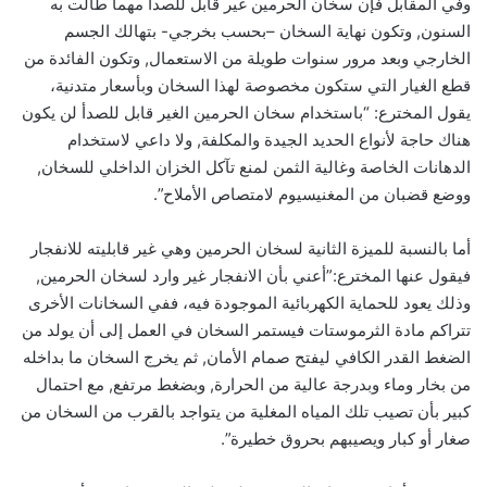
وفي المقابل فإن سخان الحرمين غير قابل للصدأ مهما طالت به
السنون, وتكون نهاية السخان –بحسب بخرجي- بتهالك الجسم
الخارجي وبعد مرور سنوات طويلة من الاستعمال, وتكون الفائدة من
قطع الغيار التي ستكون مخصوصة لهذا السخان وبأسعار متدنية،
يقول المخترع: “باستخدام سخان الحرمين الغير قابل للصدأ لن يكون
هناك حاجة لأنواع الحديد الجيدة والمكلفة, ولا داعي لاستخدام
الدهانات الخاصة وغالية الثمن لمنع تآكل الخزان الداخلي للسخان,
ووضع قضبان من المغنيسيوم لامتصاص الأملاح”.
أما بالنسبة للميزة الثانية لسخان الحرمين وهي غير قابليته للانفجار
فيقول عنها المخترع:”أعني بأن الانفجار غير وارد لسخان الحرمين,
وذلك يعود للحماية الكهربائية الموجودة فيه، ففي السخانات الأخرى
تتراكم مادة الثرموستات فيستمر السخان في العمل إلى أن يولد من
الضغط القدر الكافي ليفتح صمام الأمان, ثم يخرج السخان ما بداخله
من بخار وماء وبدرجة عالية من الحرارة, وبضغط مرتفع, مع احتمال
كبير بأن تصيب تلك المياه المغلية من يتواجد بالقرب من السخان من
صغار أو كبار ويصيبهم بحروق خطيرة”.