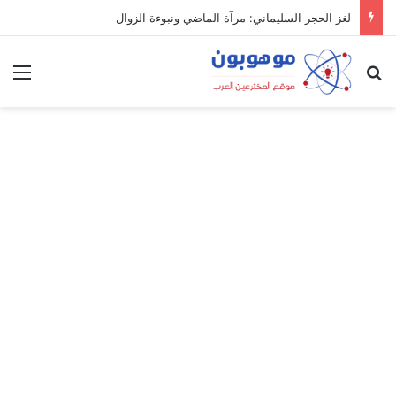
لغز الحجر السليماني: مرآة الماضي ونبوءة الزوال
بحث عن
الق