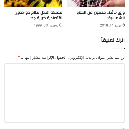
م
خ
ورق حائط.. مصنوع من الخلايا
مملكة النحل نظام ذو جدوى
ل
الشمسية!
اقتصادية كبيرة جدا
ف
ا
يونيو 14, 2018
نوفمبر 30, 1999
ت
د
اترك تعليقاً
و
د
ة
لن يتم نشر عنوان بريدك الإلكتروني.
الحقول الإلزامية مشار إليها بـ
*
"
ا
ا
ل
ل
م
ت
ي
ل
ع
و
ل
ر
م
ي
"
ق
ف
ي
*