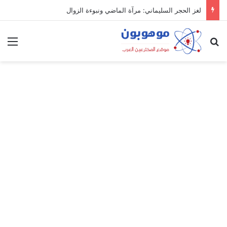
لغز الحجر السليماني: مرآة الماضي ونبوءة الزوال
بحث عن
الق