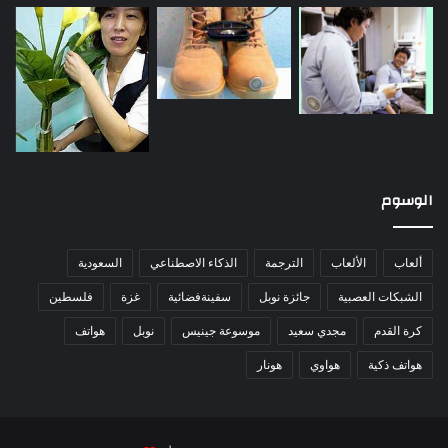
الوسوم
ألعاب
الألعاب
الترجمة
الذكاء الاصطناعي
السعودية
الشبكات العصبية
جائزة نوبل
سفينةفضائية
غزة
فلسطين
كرة القدم
مجدي سعيد
موسوعة جينيس
نوبل
هواتف
هواتف ذكية
هواوي
هونار