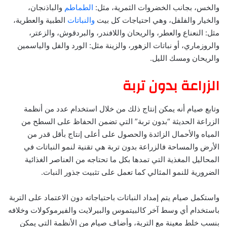
والخس، بجانب الخضروات الثمرية، مثل:
الطماطم
والباذنجان،
والخيار والفلفل، وهي احتياجات كل بيت
والنباتات
الطبية والعطرية،
مثل: النعناع والعطر، والريحان واللافندر، والبردقوش، والزعتر،
والروزماري، أو نباتات الزهور، والزينة مثل: الورد والفل والياسمين
والريحان ومسك الليل.
الزراعة بدون تربة
وتابع صيام أنه يمكن إنتاج ذلك من خلال استخدام عدد من أنظمة
الزراعة الحديثة “بدون تربة” التي تضمن الحفاظ على السطح من
المياه والأحمال الزائدة والحصول على أعلى إنتاج بأقل قدر من
الأرض والمساحة فالزراعة بدون تربة هي تقنية لنمو النباتات في
المحاليل المغذية التي تمدها بكل ما تحتاجه من العناصر الغذائية
الضرورية للنمو المثالي كما تعمل على تثبيت جذور النبات.
واستكمل صيام يتم إمداد النباتات باحتياجاته دون الاعتماد على التربة
باستخدام أي وسط آخر كالبيتموس والبيرلايت والفيرموكولات وخلافه
بنسب خلط معينة مع التربة، وأضاف صيام من الأنظمة التي يمكن