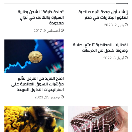
ح
ل
ق
.
إنشاء أول وحدة شبه صناعية
“مادة خارقة” لشحن بطارية
ي
.
لتطوير البطاريات في مصر
السيارة والهاتف في ثوانٍ
ق
ح
معدودة
يناير 2, 2023
ة
ل
أغسطس 9, 2017
و
و
ا
ل
الاطارات المطاطية تتمتع بصلابة
ل
م
ومرونة كبديل عن الخرسانة
ت
ب
أبريل 8, 2022
ا
ت
ر
ك
ي
ر
خ
افتح المزيد من الفرص لتأثير
ة
مؤشرات السوق العالمية على
ل
استراتيجيات التداول المربحة
ا
س
نوفمبر 25, 2023
ت
خ
د
ا
م