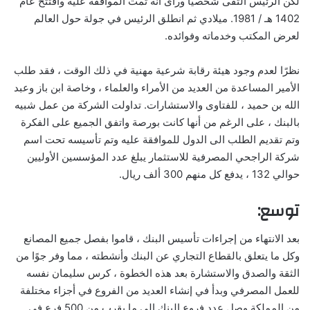
لكن الرئيس التقى شخصيًا ورأى أنه تمت الموافقة عليه وافتتح عام
1402 هـ / 1981. ميلادي ثم انطلق الرئيس في جولة حول العالم
لعرض المكتب وخدماته وفوائده.
نظرًا لعدم وجود هيئة رقابة شرعية مهنية في ذلك الوقت ، فقد طلب
الأمير المساعدة من العديد من الأمراء والعلماء ، وخاصة ابن باز وعبد
الله بن حميد ، للفتاوى والاستشارات. تداولت الشركة من عمل شبيه
بالبنك ، على الرغم من أنها كانت بورصة واتفق الجميع على الفكرة
وتم تقديم الطلب الى الدول للموافقة عليه وتم تأسيسه تحت اسم
شركة الراجحي المصرفية للاستثمار يبلغ عدد المؤسسين الأوليين
حوالي 132 ، يدفع كل منهم 300 ألف ريال.
توسع:
بعد الانتهاء من إجراءات تأسيس البنك ، قاموا بفصل جميع المصانع
وكل ما يتعلق بالقطاع التجاري عن البنك وأنشطته ، مما وفر جوًا من
الثقة والصدق والاستشارة بعد هذه الخطوة ، كرس سليمان نفسه
للعمل المصرفي وبدأ في إنشاء العديد من الفروع في أجزاء مختلفة
من المملكة وصل عدد فروع البنك إلى ما يقرب من 500 فرع في