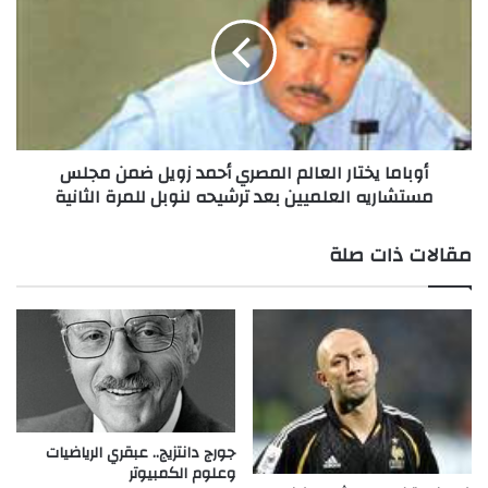
د
ب
خ
ا
ل
م
م
ا
و
ي
س
خ
و
ت
أوباما يختار العالم المصري أحمد زويل ضمن مجلس
ع
ا
مستشاريه العلميين بعد ترشيحه لنوبل للمرة الثانية
ة
ر
م
ا
ا
ل
مقالات ذات صلة
ر
ع
ك
ا
ي
ل
ز
م
ا
ا
ل
ل
ع
م
ا
ص
ل
ر
جورج دانتزيج.. عبقري الرياضيات
م
ي
وعلوم الكمبيوتر