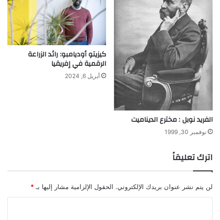
ه
ا
ل
ع
ل
كيزيتو أوديامبو: رائد الزراعة
م
الرقمية في إفريقيا
ي
أبريل 6, 2024
ي
ن
ب
ع
الفريد نوبل : مخترع الديناميت
د
ت
نوفمبر 30, 1999
ر
ش
اترك تعليقاً
ي
ح
ه
لن يتم نشر عنوان بريدك الإلكتروني.
الحقول الإلزامية مشار إليها بـ
*
ل
ن
ا
و
ل