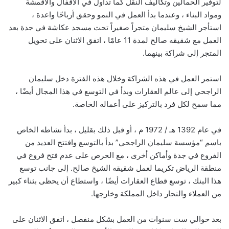
لتوفير الحمالين وتكاليف النقل كما تداول في الأقفال والأقمشة
ومواد البناء ، وعندما بدأ العمل في النمو وحقق أرباحًا واعدة ،
استأجر الشيخ سليمان متجراً صغيراً تحت مسجد عكاشة في جدة بعد
العمل مع شقيقه صالح لمدة 11 عامًا ، اتفق الاثنان على تحويل
المتجر إلى شراكة بينهما.
استمر العمل في هذه الشراكة وخلال هذه الفترة دخل سليمان
الراجحي إلى عالم العقارات وبدأ في التوسع في هذا المجال أيضًا ،
مما سمح لكل فرد بالتركيز على أعماله الخاصة.
في عام 1392 هـ / 1972 م ، أو قبل ذلك بقليل ، بدأ نشاطه الخاص
باسم “مؤسسة سليمان الراجحي” بدأ بالتوسع وافتتح العديد من
الفروع في جدة وأماكن أخرى ، مع الحرص على عدم فتح فروع في
منطقة الرياض تكريما لعمل شقيقه الشيخ صالح. إلى جانب توسع
هذا البنك ، توسع قطاع العقارات أيضًا ، واستطاع أن يحظى بثناء كبير
من العملاء والتجار داخل المملكة وخارجها.
بعد حوالي ست سنوات من العمل بشكل منفصل ، اتفق الاثنان على