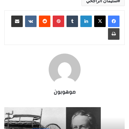
سليمان الراجحي
لينكدإن
‏Tumblr
بينتيريست
‏Reddit
‏VKontakte
مشاركة عبر البريد
طباعة
موهوبون