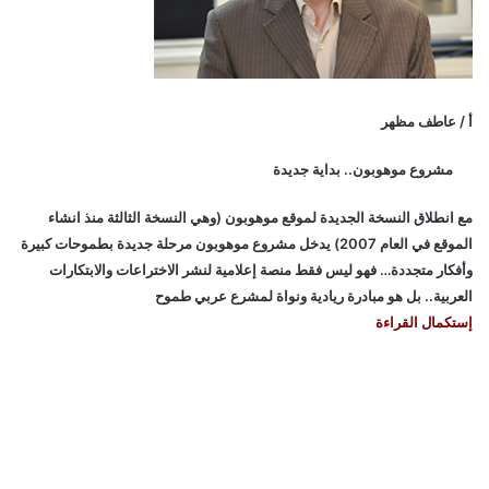
أ / عاطف مظهر
مشروع موهوبون.. بداية جديدة
مع انطلاق النسخة الجديدة لموقع موهوبون (وهي النسخة الثالثة منذ انشاء
الموقع في العام 2007) يدخل مشروع موهوبون مرحلة جديدة بطموحات كبيرة
وأفكار متجددة… فهو ليس فقط منصة إعلامية لنشر الاختراعات والابتكارات
العربية.. بل هو مبادرة ريادية ونواة لمشرع عربي طموح
إستكمال القراءة