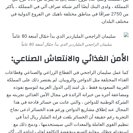
المملكة ، ولدى البنك أيضًا أكبر شبكة صراف آلي في المملكة ، بأكثر
من 2750 صرافًا في مناطق مختلفة ناهيك عن الفروع الدولية في
مختلف البلدان.
سليمان الراجحي الملياردير الذي بدأ حمّال أمتعة 80 عاماً
الأمن الغذائي والانتعاش الصناعي:
كما عمل سليمان الراجحي في القطاع الزراعي والصناعي وقطاعات
الغذاء المختلفة مثل الدواجن والروبيان. لم يقتصر ذلك على المملكة
العربية السعودية فقط ، بل امتد إلى الدول العربية لتوسيع نفوذه
ومضاعفة أجره من خبراته الرائدة في مجال الأمن الغذائي تجربته مع
الشركة الوطنية للدواجن ، والتي عانت من خسائر فادحة في هذا
المجال عند إطلاق مشاريع الدواجن ورغم هذه الخسائر ادعى نجاح
التجربة رغم حقيقة أن الخسائر بلغت قرابة المليار ريال ابدأ في
تنظيم القوى العاملة والمعدات التي سيستخدمها ، ودمج ذلك مع
استخدام حظائر محلية الصنع منخفضة التكلفة لجلب إنتاجه إلى أكثر