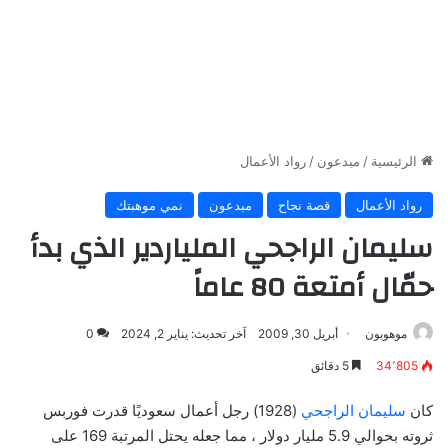
الرئيسية
/
مبدعون
/
رواد الأعمال
رواد الأعمال
قصة نجاح
مبدعون
نمي موهبتك
سليمان الراجحي الملياردير الذي بدأ
حمّال أمتعة 80 عاماً
موهوبون
أبريل 30, 2009
آخر تحديث: يناير 2, 2024
0
34٬805
5 دقائق
كان
سليمان الراجحي
(1928) رجل أعمال سعوديًا قدرت فوربس
ثروته بحوالي 5.9 مليار دولار ، مما جعله يحتل المرتبة 169 على