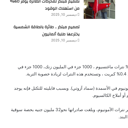
تصميم مبتكر لمحركات الطائرة يوفر 60%
من استهلاك الوقود
ديسمبر 10, 2025
تصميم مبتكر .. طائرة بالطاقة الشمسية
يخترعها طلبة ألمانيون
ديسمبر 10, 2025
تحتوى هذه النترات على 33.5% آزوت نتراتى وآمنيومى ، 2% نترات ماغنسيوم ، 1000 جزء في المليون زنك، 1000 جزء في
يوم في الأسمدة (سماد آزوتي). وبسبب قابليته للتكتل فإنه يوجد
 أو أملاح الكالسيوم.
الجدير بالذكر أن مصر احتلت المركز السابع عالميا في تصدير نترات الأمونيوم، وبلغت صادراتها نحو‏32‏ مليون جنيه بحصة سوقية