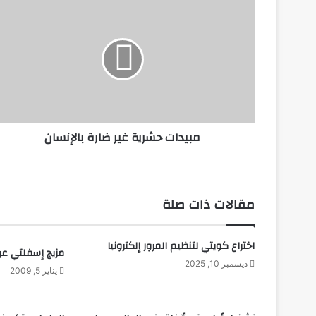
م
ب
ي
د
ا
ت
ح
ش
ر
مبيدات حشرية غير ضارة بالإنسان
ي
ة
غ
ي
ر
مقالات ذات صلة
ض
ا
ر
اختراع كويتي لتنظيم المرور إلكترونيا
مزيج إسفلتي عر
ة
ديسمبر 10, 2025
ب
يناير 5, 2009
ا
ل
إ