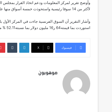
وأوضح تقرير لمركز المعلومات ودعم اتخاذ القرار بمجلس ا
لأكثر من ‏14‏ سوقا رئيسية واستحوذت خمسة أسواق منها علي نسبة ‏96.34 %‏ من الصادرات‏.‏
وأشار التقرير أن السوق الفرنسية جاءت في المركز الأول با
استوردت بما قيمته‏64‏ ر‏16‏ مليون دولار بما نسبته52.11 %‏ من إجمالي الصادرات المصرية من هذا البند‏..‏
لينكدإن
‏Tumblr
فيسبوك
‫X
موهوبون