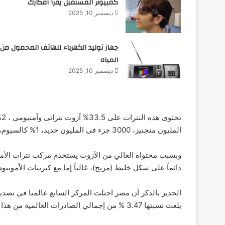
كمبيوتر المستقبل يقرأ أفكارك
ديسمبر 10, 2025
جهاز توليد الكهرباء للهاتف المحمول من
المياه
ديسمبر 10, 2025
المليون منجنيز، 3000 جزء فى المليون حديد، 1% كالسيوم، 0.4% كبريت ، وتستخدم هذه النترات لزيادة خصوبة التربة.
وبسبب محتواه العالي من الآزوت يستخدم مركب نترات الأمون
دائماً على شكل خليط (مزيج)، غالباً إما مع كبريتات الأمونيوم
بلغت نسبتها ‏3.47 %‏ من إجمالي الصادرات العالمية من هذا البند‏.‏