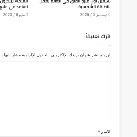
تشغيل أول مترو أنفاق في العالم يعمل
العلماء يبتكرون
ن
بالطاقة الشمسية
تساعد فى علاج 
س
ديسمبر 10, 2025
مايو 19, 2020
ا
ن
اترك تعليقاً
لن يتم نشر عنوان بريدك الإلكتروني.
الحقول الإلزامية مشار إليها بـ
ا
ل
ت
ع
ل
ي
ق
*
الاسم
*