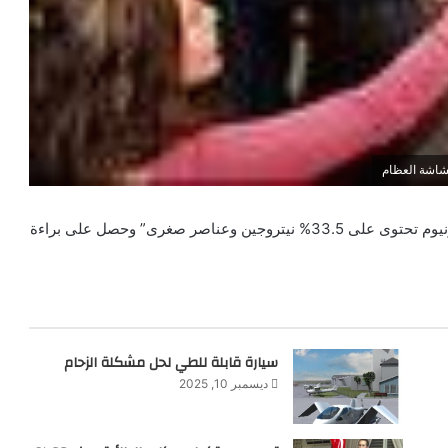
شاشة العظام
ابتكر المهندس على ماهر محمد على سالم غنيم “نترات أمونيوم تحتوى على 33.5% نيتروجين وعناصر صغرى” وحصل على براءة
سيارة قابلة للطي لحل مشكلة الزحام
ديسمبر 10, 2025