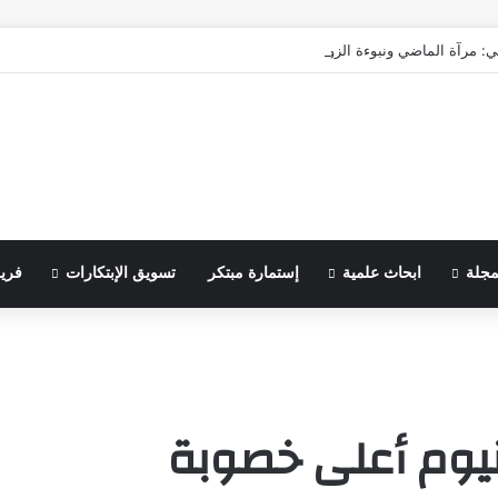
ي: مرآة الماضي ونبوءة الزوال
مجلة
ابحاث علمية
إستمارة مبتكر
تسويق الإبتكارات
فري
نيوم أعلى خصوبة