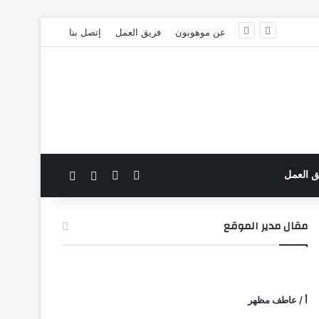
عن موهوبون
فريق العمل
إتصل بنا
‫X
فيسبوك
بحث عن
الوضع المظلم
ق العمل
مقال مدير الموقع
أ / عاطف مظهر