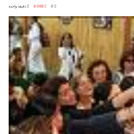
0
9٬068
دقيقة واحدة