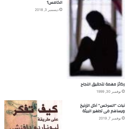
الخامس؟
ل
.
ت
.
ديسمبر 3, 2018
غ
ا
ذ
ل
ي
ب
ة
ا
!
ئ
ع
ا
ل
ذ
ي
أ
ص
ركائز مهمة لتحقيق النجاح
ب
نوفمبر 30, 1999
ح
ر
نبات “السرخس” آكل الزرنيخ
م
ويساهم فى تطهير البيئة
ز
نوفمبر 7, 2019
اً
ا