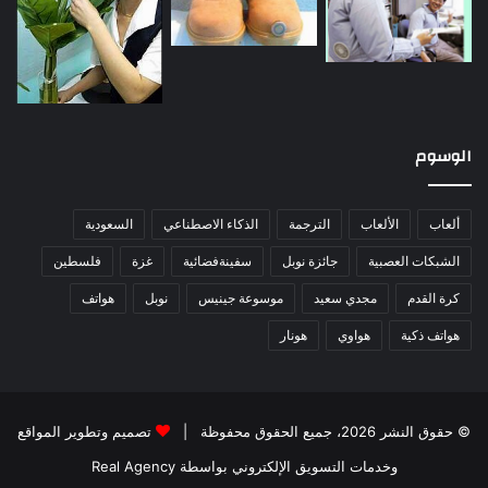
الوسوم
ألعاب
الألعاب
الترجمة
الذكاء الاصطناعي
السعودية
الشبكات العصبية
جائزة نوبل
سفينةفضائية
غزة
فلسطين
كرة القدم
مجدي سعيد
موسوعة جينيس
نوبل
هواتف
هواتف ذكية
هواوي
هونار
© حقوق النشر 2026، جميع الحقوق محفوظة |
تصميم وتطوير المواقع
وخدمات التسويق الإلكتروني بواسطة Real Agency