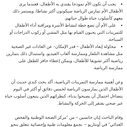
• يجب أن تكون الأم نموذجا يقتدي به الأطفال، فعندما يرى
الأطفال الأم تمارس الرياضة سيكونون أكثر نشاطا، ويستمر ذلك
معهم كأسلوب حياة طوال حياتهم.
• على الأم أن تضع خطة لنشاط الأسرة ومراقبة أداء الأطفال
للتمرينات التي يحبون القيام بها مثل المشي أو ركوب الدراجات أو
السباحة.
• محاولة إبعاد الأطفال – قدر الإمكان- عن العادات غير الصحية
مثل مشاهدة التلفاز وممارسة ألعاب الفيديو، واستبدال ذلك بتمارين
رياضية أكثر تشويقا للأطفال، ويمكن إعطاء حافز للطفل على
ممارسة الرياضة.
وعن أهمية ممارسة التمرينات الرياضية، أكد بحث كندي حديث أن
الأطفال الذين يمارسون الرياضة لخمس دقائق أو أكثر في اليوم
يتضاءل احتمال أن يصبحوا بدناء، كنظرائهم الذين يتبعون أسلوب حياة
غير صحي يفتقر إلى الحركة والنشاط.
وقام الباحث إيان جانسين – من “مركز الصحة الوطنية والفحص
الغذائي” في أونتاريو – بجمع معلومات طبية وإحصائية تتعلق بنحو