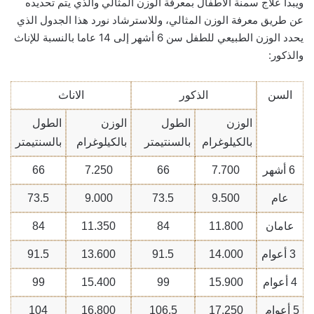
ويبدأ علاج سمنة الأطفال بمعرفة الوزن المثالي والذي يتم تحديده
عن طريق معرفة الوزن المثالي، وللاسترشاد نورد هذا الجدول الذي
يحدد الوزن الطبيعي للطفل سن 6 أشهر إلى 14 عاما بالنسبة للإناث
والذكور:
السن
الذكور
الاناث
الوزن
الطول
الوزن
الطول
بالكيلوغرام
بالسنتيمتر
بالكيلوغرام
بالسنتيمتر
6
أشهر
7.700
66
7.250
66
عام
9.500
73.5
9.000
73.5
عامان
11.800
84
11.350
84
3
أعوام
14.000
91.5
13.600
91.5
4
أعوام
15.900
99
15.400
99
5
أعوام
17.250
106.5
16.800
104