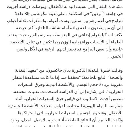
مشاهدة التلفاز التي تسبب البدانة للأطفال، وتوصلت دراسة أجريت
في جامعة “أبردين” في اسكتلندا، على عينة مكونة من 89 طفلا
تتراوح في أعمارهم بين سنتين وست أعوام، واستغرقت ثلاثة أعوام،
إلى أن من يقضون ساعة زيادة أمام شاشة التلفاز، أكثر عرضة
لاكتساب كيلوغرام إضافي في المتوسط، مقارنة بالغير، حيث يعتقد
العلماء أن الأسباب وراء زيادة الوزن ربما تكمن في تناول الأطعمة،
خاصة وأن بعض البرامج قد تحفز لديهم الرغبة في الأكل وليس
الخمول.
وقالت خبيرة التغذية الدكتورة ديان جاكسون، من “معهد التغذية
والصحة” التابع للجامعة: “تحققنا مما إذا ما كانت مشاهدة التلفاز
مقرونة بزيادة حجم الجسم، والأنشطة البدينة وحرق السعرات
الحرارية”، في إشارة إلى أن الدراسة استخدمت تقنيات مختلفة،
تتضمن أحدث الأساليب في قياس حرق السعرات الحرارية أثناء
ممارسة المهام اليومية المعتادة، لقياس معدلات الأنشطة الجسدية
للأطفال، وشحوم الجسم والسعرات الحرارية التي استهلكوها.
وأكدت الخبيرة أن النتائج القاطعة أثبتت وبما لا يقبل الجدل، وجود
رابط إيجابي بين الوقت الذي يقضيه الأطفال في مشاهدة التلفاز