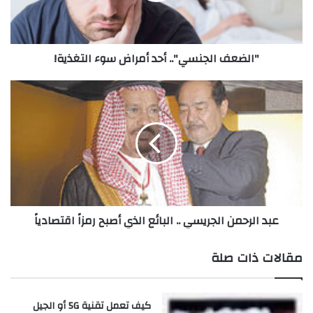
ا
ل
ج
"الضعف الجنسي".. أحد أمراض سوء التغذية!
ن
س
ي
ع
"
ب
.
د
.
ا
أ
ل
ح
ر
د
ح
أ
م
م
ن
عبد الرحمن الجريسي .. البائع الذي أصبح رمزاً اقتصادياً
ر
ا
ا
ل
ض
ج
مقالات ذات صلة
س
ر
و
ي
ء
س
كيف تعمل تقنية 5G أو الجيل
ا
ي