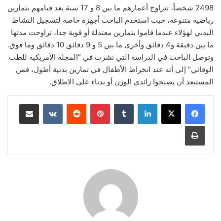
2498 شخصاً، تتراوح أعمارهم ما بين 8 و 17 سنة بعد قيامهم بتمارين
رياضية متنوعة، حيث استخدم الباحث أجهزة خاصة لتسجيل النشاط
البدني لهؤلاء عندما قاموا بتمارين معتدلة أو قوية جدا، تراوحت مدتها
ما بين دقيقة و4 دقائق وأخرى ما بين 5 و 9 دقائق 10 دقائق وما فوق.
وتوصل الباحث في الدراسة التي نشرت في “المجلة الأمريكية للطب
الوقائي” إلى أنه عند انخراط الأطفال في تمارين بدنية أطول، فمن
المستبعد أن يصبحوا زائدي الوزن أو بدناء على الاطلاق.
لينكدإن
‏Tumblr
بينتيريست
‏Reddit
‏VKontakte
مشاركة عبر البريد
طباعة