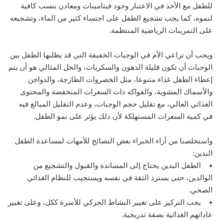
للطفل مع الأخذ في الاعتبار وجود فيتامينات ومعادن بنسب كافية
لنموه، كما يجب تشجيع الطفل على احتساء كثير من الماء، وتشجيعه
على التمرينات الرياضية المنتظمة.
ويجب أن تراعي الأم في الوجبات الخفيفة التي قد يطلبها الطفل بين
الوجبات أن تكون قليلة الدهون والسكريات، والحل المثالي هو أن يتم
إعطاء الطفل غذاء متنوعا، مثل الخضروات الطازجة، والدواجن
والأسماك المشوية، والفواكه ذات السعرات المنخفضة والمحتوى
الغذائي العالي، مع تقليل حجم الوجبات، وعدم التقليل المبالغ فيه
في كمية السعرات المستهلكة لأن ذلك يؤثر على نمو الطفل.
واستخلصنا من آراء الخبراء بعض النصائح للأمهات لمساعدة الطفل
البدين:
• الطفل البدين يحتاج إلى المساندة والقبول والتشجيع من
الوالدين، حتى يسترد الثقة في نفسه ويستجيب للنظام الغذائي
الصحي.
• يجب التركيز على تغيير النشاط الحركي للأسرة ككل، وعلى تغيير
عاداتهم الغذائية بصفة تدريجية.