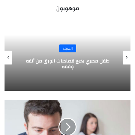
موهوبون
المجلة
طفل مصري يخرج قصاصات الورق من أنفه
وفمه
"
ا
ل
ض
ع
ف