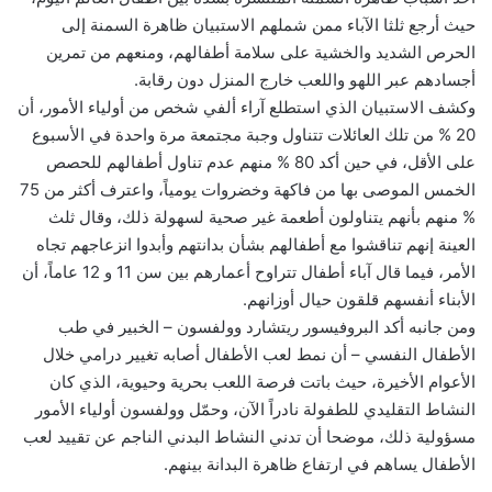
حيث أرجع ثلثا الآباء ممن شملهم الاستبيان ظاهرة السمنة إلى
الحرص الشديد والخشية على سلامة أطفالهم، ومنعهم من تمرين
أجسادهم عبر اللهو واللعب خارج المنزل دون رقابة.
وكشف الاستبيان الذي استطلع آراء ألفي شخص من أولياء الأمور، أن
20 % من تلك العائلات تتناول وجبة مجتمعة مرة واحدة في الأسبوع
على الأقل، في حين أكد 80 % منهم عدم تناول أطفالهم للحصص
الخمس الموصى بها من فاكهة وخضروات يومياً، واعترف أكثر من 75
% منهم بأنهم يتناولون أطعمة غير صحية لسهولة ذلك، وقال ثلث
العينة إنهم تناقشوا مع أطفالهم بشأن بدانتهم وأبدوا انزعاجهم تجاه
الأمر، فيما قال آباء أطفال تتراوح أعمارهم بين سن 11 و 12 عاماً، أن
الأبناء أنفسهم قلقون حيال أوزانهم.
ومن جانبه أكد البروفيسور ريتشارد وولفسون – الخبير في طب
الأطفال النفسي – أن نمط لعب الأطفال أصابه تغيير درامي خلال
الأعوام الأخيرة، حيث باتت فرصة اللعب بحرية وحيوية، الذي كان
النشاط التقليدي للطفولة نادراً الآن، وحمّل وولفسون أولياء الأمور
مسؤولية ذلك، موضحا أن تدني النشاط البدني الناجم عن تقييد لعب
الأطفال يساهم في ارتفاع ظاهرة البدانة بينهم.