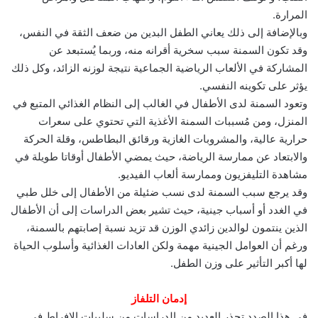
المرارة.
وبالإضافة إلى ذلك يعاني الطفل البدين من ضعف الثقة في النفس،
وقد تكون السمنة سبب سخرية أقرانه منه، وربما يُستبعد عن
المشاركة في الألعاب الرياضية الجماعية نتيجة لوزنه الزائد، وكل ذلك
يؤثر على تكوينه النفسي.
وتعود السمنة لدى الأطفال في الغالب إلى النظام الغذائي المتبع في
المنزل، ومن مُسببات السمنة الأغذية التي تحتوي على سعرات
حرارية عالية، والمشروبات الغازية ورقائق البطاطس، وقلة الحركة
والابتعاد عن ممارسة الرياضة، حيث يمضي الأطفال أوقاتا طويلة في
مشاهدة التليفزيون وممارسة ألعاب الفيديو.
وقد يرجع سبب السمنة لدى نسب ضئيلة من الأطفال إلى خلل طبي
في الغدد أو أسباب جينية، حيث تشير بعض الدراسات إلى أن الأطفال
الذين ينتمون لوالدين زائدي الوزن قد تزيد نسبة إصابتهم بالسمنة،
ورغم أن العوامل الجينية مهمة ولكن العادات الغذائية وأسلوب الحياة
لها أكبر التأثير على وزن الطفل.
إدمان التلفاز
في هذا الصدد تحذر العديد من الدراسات من سلبيات الإفراط في