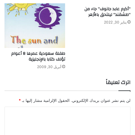
ا
ب
“أكرم عابد جانوف” جاء من
ل
ن
“طشقند” ليلتحق بالأزهر
م
ج
يناير 30, 2022
2
ر
0
3
0
طفلة سعودية عمرها 8 أعوام
تؤلف كتابا بالإنجليزية
أبريل 30, 2009
اترك تعليقاً
لن يتم نشر عنوان بريدك الإلكتروني.
الحقول الإلزامية مشار إليها بـ
*
ا
ل
ت