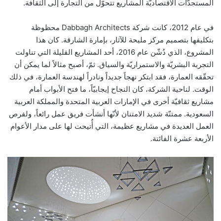
المستجدّات الاقتصاديّة المشاريع تتحوّل من التجارة إلى الثقافة.
في عام 2012، كانت شركة Dabbagh Architects محظوظة
بتكليفها بتصميم مركز مليحة للآثار، بإمارة الشارقة. كان هذا
المشروع، الذي دُشّن عام 2016، أحد المشاريع القليلة التي تناولت
التجربة البشريّة والاستمراريّة والسياق. ثمّ، أصبح مثالاً لما يمكن أن
تحقّقه العمارة، فقد ابتكر نهجاً جديداً ونادراً لهندسة العمارة، في ذلك
الوقت. لناحية الشركة، كان النجاح إيجابيّاً، ما فتح الأبواب أمام
مشاريع ثقافيّة أخرى في الإمارات العربية المتحدة والمملكة العربية
السعودية. ممتنّة شديد الامتنان لأنّها أنشأت فريق عمل رائعاً، ولفرص
العمل العديدة في مشاريع عظيمة، التي أُتيحت لها على مدار الأعوام
الأربعة عشرة الفائتة.