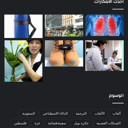
احدث الابتكارات
الوسوم
ألعاب
الألعاب
الترجمة
الذكاء الاصطناعي
السعودية
الشبكات العصبية
جائزة نوبل
سفينةفضائية
غزة
فلسطين