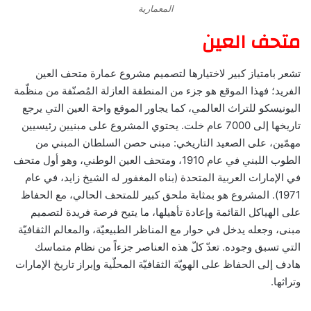
المعمارية
متحف العين
تشعر بامتياز كبير لاختيارها لتصميم مشروع عمارة متحف العين
الفريد؛ فهذا الموقع هو جزء من المنطقة العازلة المُصنّفة من منظّمة
اليونيسكو للتراث العالمي، كما يجاور الموقع واحة العين التي يرجع
تاريخها إلى 7000 عام خلت. يحتوي المشروع على مبنيين رئيسيين
مهمّين، على الصعيد التاريخي: مبنى حصن السلطان المبني من
الطوب اللبني في عام 1910، ومتحف العين الوطني، وهو أول متحف
في الإمارات العربية المتحدة (بناه المغفور له الشيخ زايد، في عام
1971). المشروع هو بمثابة ملحق كبير للمتحف الحالي، مع الحفاظ
على الهياكل القائمة وإعادة تأهيلها، ما يتيح فرصة فريدة لتصميم
مبنى، وجعله يدخل في حوار مع المناظر الطبيعيّة، والمعالم الثقافيّة
التي تسبق وجوده. تعدّ كلّ هذه العناصر جزءاً من نظام متماسك
هادف إلى الحفاظ على الهويّة الثقافيّة المحلّية وإبراز تاريخ الإمارات
وتراثها.