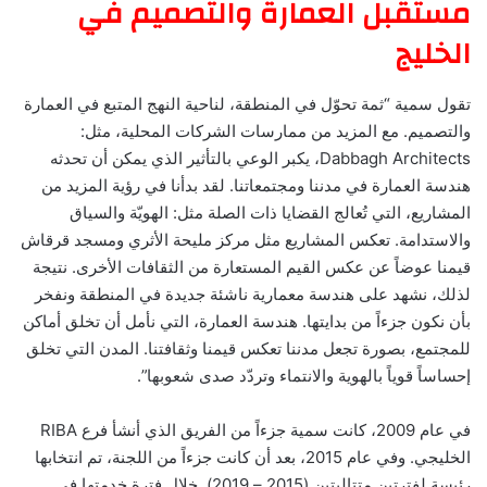
مستقبل العمارة والتصميم في
الخليج
تقول سمية “ثمة تحوّل في المنطقة، لناحية النهج المتبع في العمارة
والتصميم. مع المزيد من ممارسات الشركات المحلية، مثل:
Dabbagh Architects، يكبر الوعي بالتأثير الذي يمكن أن تحدثه
هندسة العمارة في مدننا ومجتمعاتنا. لقد بدأنا في رؤية المزيد من
المشاريع، التي تُعالج القضايا ذات الصلة مثل: الهويّة والسياق
والاستدامة. تعكس المشاريع مثل مركز مليحة الأثري ومسجد قرقاش
قيمنا عوضاً عن عكس القيم المستعارة من الثقافات الأخرى. نتيجة
لذلك، نشهد على هندسة معمارية ناشئة جديدة في المنطقة ونفخر
بأن نكون جزءاً من بدايتها. هندسة العمارة، التي نأمل أن تخلق أماكن
للمجتمع، بصورة تجعل مدننا تعكس قيمنا وثقافتنا. المدن التي تخلق
إحساساً قوياً بالهوية والانتماء وتردّد صدى شعوبها”.
في عام 2009، كانت سمية جزءاً من الفريق الذي أنشأ فرع RIBA
الخليجي. وفي عام 2015، بعد أن كانت جزءاً من اللجنة، تم انتخابها
رئيسة لفترتين متتاليتين (2015 – 2019). خلال فترة خدمتها في