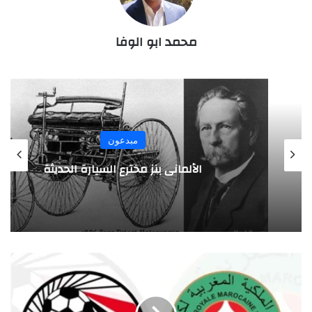
محمد ابو الوفا
مبدعون
الألماني بنز مخترع السيارة الحديثة
م
ص
ر
و