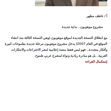
أ / عاطف مظهر
مشروع موهوبون.. بداية جديدة
مع انطلاق النسخة الجديدة لموقع موهوبون (وهي النسخة الثالثة منذ انشاء
الموقع في العام 2007) يدخل مشروع موهوبون مرحلة جديدة بطموحات كبيرة
وأفكار متجددة… فهو ليس فقط منصة إعلامية لنشر الاختراعات والابتكارات
العربية.. بل هو مبادرة ريادية ونواة لمشرع عربي طموح
إستكمال القراءة