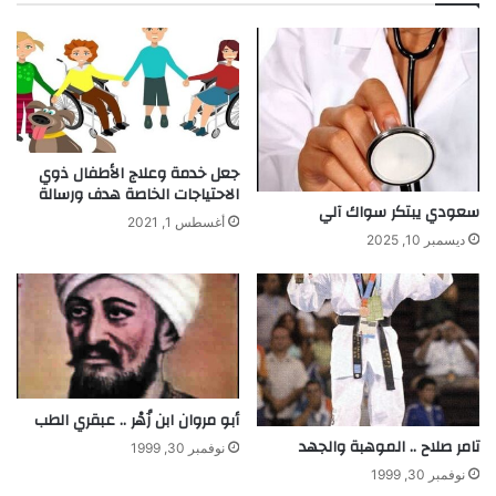
ل
و
ى
ز
ا
ج
ل
ا
س
ج
ب
و
ا
س
ق
ي
جعل خدمة وعلاج الأطفال ذوي
ل
الاحتياجات الخاصة هدف ورسالة
ر
سعودي يبتكر سواك آلي
ا
ا
أغسطس 1, 2021
س
م
ديسمبر 10, 2025
ت
ي
ض
ك
ا
م
ف
ن
ة
"
ك
ت
أ
ف
أبو مروان ابن زُهْر .. عبقري الطب
س
ل
تامر صلاح .. الموهبة والجهد
ا
"
نوفمبر 30, 1999
ل
ا
نوفمبر 30, 1999
ع
ل