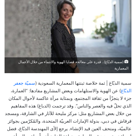
(سمية الدبّاغ).. قدرة على معالجة قضايا الهوية والانتماء من خلال الأعمال
المعمارية
سمية الدبّاغ | ثمة خلاصة ثبتتها المعمارية السعودية (
سميّة جعفر
الدبّاغ
) عن الهوية والاستلهامات وبعض المشاريع مفادها: “العمارة،
جزء لا يتجزّأ من ثقافة المجتمع، وبمثابة مرآة عاكسة لأحوال المكان
الذي تحلّ فيه والعصر والناس”. وقد ترجمت (الدباغ) هذه المفاهيم
من خلال بعض المشاريع مثل: مركز مليحة للآثار في الشارقة، ومسجد
قرقاش في دبي، بدولة الإمارات العربيّة المتحدة، والمُكرّمين بجوائز
عالميّة، ومتحف العين قيد الإنشاء. يرجع إلأى المهندسة الدبّاغ، فضل