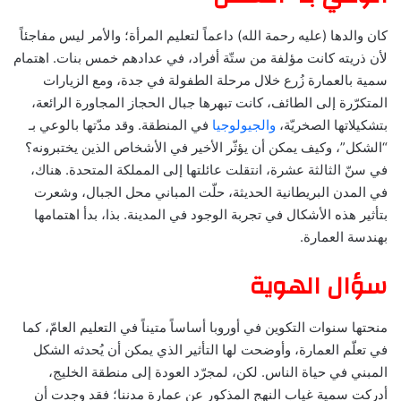
كان والدها (عليه رحمة الله) داعماً لتعليم المرأة؛ والأمر ليس مفاجئاً
لأن ذريته كانت مؤلفة من ستّة أفراد، في عدادهم خمس بنات. اهتمام
سمية بالعمارة زُرع خلال مرحلة الطفولة في جدة، ومع الزيارات
المتكرّرة إلى الطائف، كانت تبهرها جبال الحجاز المجاورة الرائعة،
بتشكيلاتها الصخريّة،
والجيولوجيا
في المنطقة. وقد مدّتها بالوعي بـ
“الشكل”، وكيف يمكن أن يؤثّر الأخير في الأشخاص الذين يختبرونه؟
في سنّ الثالثة عشرة، انتقلت عائلتها إلى المملكة المتحدة. هناك،
في المدن البريطانية الحديثة، حلّت المباني محل الجبال، وشعرت
بتأثير هذه الأشكال في تجربة الوجود في المدينة. بذا، بدأ اهتمامها
بهندسة العمارة.
سؤال الهوية
منحتها سنوات التكوين في أوروبا أساساً متيناً في التعليم العامّ، كما
في تعلّم العمارة، وأوضحت لها التأثير الذي يمكن أن يُحدثه الشكل
المبني في حياة الناس. لكن، لمجرّد العودة إلى منطقة الخليج،
أدركت سمية غياب النهج المذكور عن عمارة مدننا؛ فقد وجدت أن