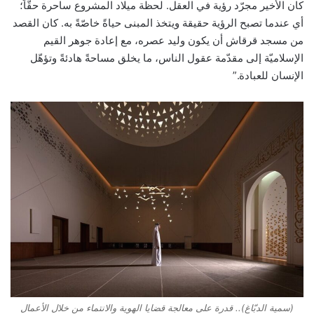
كان الأخير مجرّد رؤية في العقل. لحظة ميلاد المشروع ساحرة حقّاً؛
أي عندما تصبح الرؤية حقيقة ويتخذ المبنى حياةً خاصّةً به. كان القصد
من مسجد قرقاش أن يكون وليد عصره، مع إعادة جوهر القيم
الإسلاميّة إلى مقدّمة عقول الناس، ما يخلق مساحةً هادئةً وتؤهّل
الإنسان للعبادة.”
(سمية الدبّاغ).. قدرة على معالجة قضايا الهوية والانتماء من خلال الأعمال