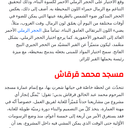
وقع الاختيار على الحجر الرملي الأحمر لكسوة البناء، وذلك لتحقيق
التناغم مع الرمال حمراء اللون المحيطة به. أضف إلى ذلك، يعكس
الحجر المذكور ضوء الشمس بالطريقة عينها التي يمكن للضوء في
أوقات مختلفة من اليوم أن يغمّق لون الرمال. وقت الغروب، مثلاً،
يضيء اللون البرتقالي الغامق البناء، تماماً مثل
الحجر الرملي
الأحمر
العائد إلى الصخور الأحفورية. كما يرجع اختيار الحجر الرملي، بشكل
متعّمد، ليكون متميّزاً عن القبر المشيّد من الحجر الجيري البيج
الفاتح. سمح اختيار المواد للمبنى بجعله يندمج بمحيطه، مع ميزة
رئيسة يحملها القبر للزائر.
مسجد محمد قرقاش
تتحدّث عن لحظة خاصّة في حياتها شعرتِ بها، مع إتمام عمارة مسجد
المرحوم محمد عبد الخالق قرقاش بدبي؛ تقول: “يُمثّل إنجاز أي
مشروع من مشاريعنا حدثاً مُميّزاً للغاية لفريق العمل، خصوصاً أنّه في
مهنة العمارة، يتخذ كلّ من التصميم والبناء دورة زمنيّة طويلة للغاية،
فقد يستغرق الأمر من أربعة إلى خمسة أعوام، منذ وضع الرسومات
الأوّلية حتى الوقت الذي يمكن المشي فيه داخل المشروع، بعد أن