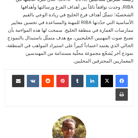
RIBA، وجدت توافقاً تامّاً بين أهداف الفرع ورسالتها وأهدافها
الشخصيّة؛ تتمثّل أهداف فرع الخليج في زيادة الوعي بالقيم
الأساسية التي حدّدتها RIBA للمهنة والمساعدة في تحسين معايير
ممارسات العمارة في منطقة الخليج. سمحت لها هذه المواءمة بأن
تصبح صوت المهنيين الخليجيين، مع هدف متمثّل باستبدال بالنموذج
الحالي الذي يعتمد اعتماداً كبيراً على استيراد المواهب في المنطقة،
نموذج آخر يُشجّع مجموعة محلّية مستدامة من المهندسين
المعماريين المحترفين المحليين.
لينكدإن
‏Tumblr
بينتيريست
‏Reddit
‏VKontakte
مشاركة عبر البريد
طباعة