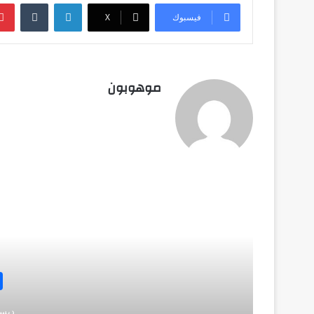
لينكدإن
‏Tumblr
فيسبوك
‫X
موهوبون
أق
ديسمبر 