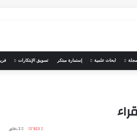
مجلة
ابحاث علمية
إستمارة مبتكر
تسويق الإبتكارات
فري
راء
12٬823
2 دقائق