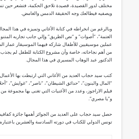
مختلف لدور القصيدة، قصيدة تلاحق الحكمة، فتشعر حين تنصت
ويصفيه فيطالعك وجه الحقيقة الدمس والغامض.
وبالرغم من انخراطه في كتابة الأغاني وتميزه في هذا المجال
العتمة”، “أصوات” و “نص الطريق” وإلي جانب تجاربه المتنوع
عملين موسيقيين للأطفال شاركه فيهما الموسيقار عمار الشري
من أهم نجاحاته، خاصة وأن مشروع الكتابة للطفل لم يجذب ال
الدكتور عبد الوهاب المسيري في هذا المجال.
كتب سيد حجاب العديد من الأغاني التي ارتبطت بها الأعمال ال
“المال والبنون”، “حدائق الشيطان”، “ناصر”، “غوايش”، “أحلا
فيلم الاراجوز، وعدد من الأغنيات التي تغنى بها مجموعة م
و”يا مصري”.
تونس الدولي للكتاب في دورته السادسة والعشرين باعتباره 