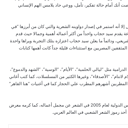
 أنك أمام حالة تفكير، تأمل، ووعي حاد يلامس الهم الإنساني
 إلا أنه استمر في إصدار دواوينه الشعرية والتي كان من أبرزها “في
ة يقدم سيد حجاب واحداً من أكثر أعماله أهمية وجمالا حيث قدم
عي، ودائماً ما يعلن سيد حجاب اعتزازه بتلك التجربة ويراها واحدة
مثقفين المصريين مع استثناءات قليلة جداً كانت أهمها كتابات
درامية مثل “ليالي الحلمية”، “الأيام”، “الوسية”، “الشهد والدموع”،
م لاتنام”، “الأصدقاء”، وغيرها الكثير من المسلسلات، كما كتب أغاني
ن المطربين أشهرهم المطرب علي الحجار كما في أغنيات “هنا القاهر”
حصل سيد حجاب على العديد من الجوائز أهمها جائزة كفافيس الدولية لعام 2005 في الشعر عن مجمل أعماله، كما كرمه معرض
أحد رموز الشعر الشعبي في العالم العربي.