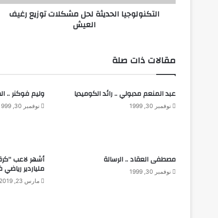
ج
التكنولوجيا الحديثة لحل مشكلات توزيع رغيف
ي
العيش
ا
ا
ل
ح
مقالات ذات صلة
د
ي
ث
عبد المنعم مدبولي .. رائد الكوميديا
وليم فوكنر .. ا
ة
ل
نوفمبر 30, 1999
نوفمبر 30, 1999
ح
ل
م
ش
ك
مصطفى العقاد .. الرسالة
أشهر لاعب “كرة
ل
ملياردير رياضي ف
نوفمبر 30, 1999
ا
مارس 23, 2019
ت
ت
و
ز