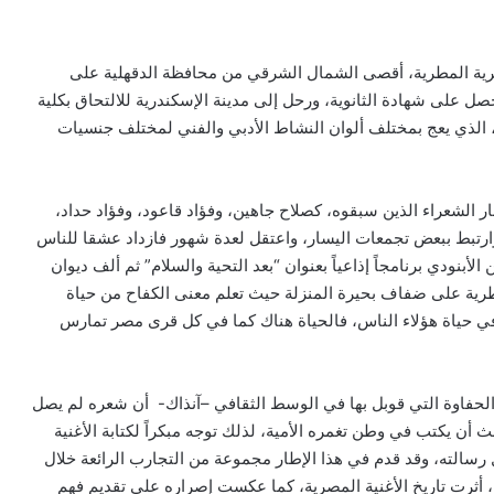
رية المطرية، أقصى الشمال الشرقي من محافظة الدقهلية على
 على شهادة الثانوية، ورحل إلى مدينة الإسكندرية للالتحاق بكلية
ع، الذي يعج بمختلف ألوان النشاط الأدبي والفني لمختلف جنسيات
 الشعراء الذين سبقوه، كصلاح جاهين، وفؤاد قاعود، وفؤاد حداد،
 وارتبط ببعض تجمعات اليسار، واعتقل لعدة شهور فازداد عشقا للناس
لأبنودي برنامجاً إذاعياً بعنوان “بعد التحية والسلام” ثم ألف ديوان
لمطرية على ضفاف بحيرة المنزلة حيث تعلم معنى الكفاح من حياة
في حياة هؤلاء الناس، فالحياة هناك كما في كل قرى مصر تمارس
 الحفاوة التي قوبل بها في الوسط الثقافي –آنذاك- أن شعره لم يصل
 أن يكتب في وطن تغمره الأمية، لذلك توجه مبكراً لكتابة الأغنية
سالته، وقد قدم في هذا الإطار مجموعة من التجارب الرائعة خلال
 أثرت تاريخ الأغنية المصرية، كما عكست إصراره على تقديم فهم