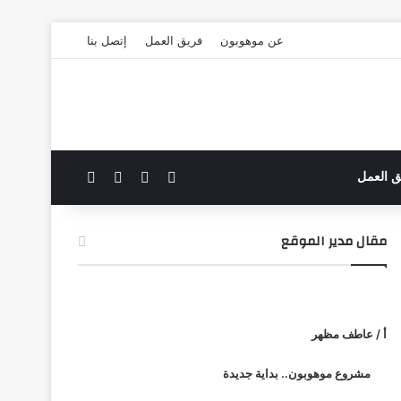
عن موهوبون
فريق العمل
إتصل بنا
‫X
فيسبوك
بحث عن
الوضع المظلم
ق العمل
مقال مدير الموقع
أ / عاطف مظهر
مشروع موهوبون.. بداية جديدة