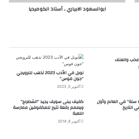
د
ابوالسعود الابياري .. أستاذ الكوميديا
ا
ل
ا
ب
ي
ا
ر
ي
لصخب والعنف
.
.
نوبل في الأدب 2023 تذهب للنرويجي
أ
“جون فوس”
س
ت
أكتوبر 5, 2023
ا
ذ
 سلة” في العالم وأول
كفيف ببنى سويف يجيد “الشطرنج”
ا
ي التاريخ
ويصمم رقعة تتيح للمكفوفين ممارسة
اللعبة
ل
ك
أكتوبر 8, 2018
و
م
ي