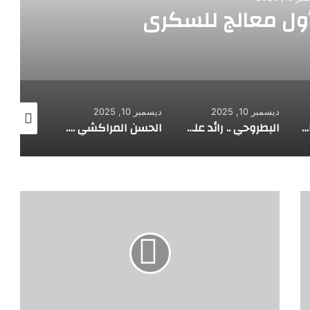
أول معالج للسكري
ديسمبر 10, 2025
ديسمبر 10, 2025
ديسمبر 10, 2025
الألماني بنز مخترع السيارة الحديثة
البطروحي .. رائد علم الفلك الحديث
الحسن المراكشي .. أعظم من صنف علم المثلثات أبو علي الحسن
ا
ب
و
ا
ل
س
ع
و