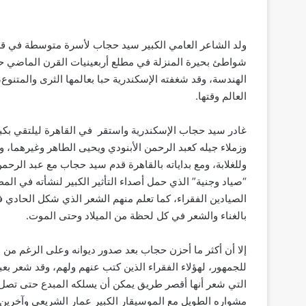
ولد الشاعر العامي الكبير سيد حجاب لأسرة متوسطة في ق
شواطئ بحيرة المنزلة في مطلع أربعينيات القرن الماضي حصل
الهندسة، وقد شغفته الإسكندرية حبا بعالمها الثرى والمتنو
العالم وقتها.
غادر سيد حجاب الإسكندرية واستقر في القاهرة ليلتقي بكبار
وزملاء جيله كعبد الرحمن الأبنودي ويحيى الطاهر وغيرهما،
وللغلابة، ومع بداياته بالقاهرة قدم سيد حجاب مع عبد الرحمن ا
“صياد وجنية” الذي حمل أصداء التأثير الكبير لنشأته في ا
الصيادين الفقراء، كما تعلم منهم الشعر الذي شكل الحادي 
بالغناء والشعر في كل لحظة من الميلاد وحتى الموت.
إلا أن أكثر ما أحزن حجاب بعد صدور ديوانه وعلى الرغم من
للجمهور، لهؤلاء الفقراء الذين كتب عنهم ولهم، وقد شعر بعبث
التي شعر أنها أقصر طريق يمكن أن يسلكه المبدع حتى تصل ر
مشواره الطويل مع الموسيقار الكبير عمار الشريعي وآخرين،