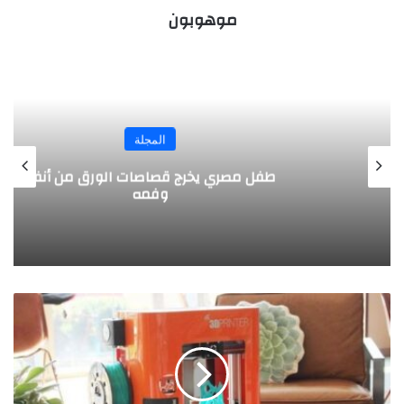
موهوبون
المجلة
طفل مصري يخرج قصاصات الورق من أنفه
وفمه
ط
ا
ب
ع
ة
3