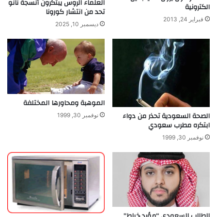
العلماء الروس يبتكرون أنسجة نانو
ي
ف
الكترونية
تحد من انتشار كورونا
ف
ا
فبراير 24, 2013
ا
خ
ديسمبر 10, 2025
ي
ر
"
خ
م
س
ن
ج
و
الموهبة ومحاورها المختلفة
م
الصحة السعودية تحذر من دواء
نوفمبر 30, 1999
ب
ابتكره مطرب سعودي
إ
ط
نوفمبر 30, 1999
ل
ا
ل
ة
و
ت
ص
الطالب السعودي “مؤيد خياط”