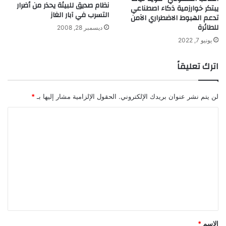
م
نظام صديق للبيئة يحذر من أضرار
يبتكر خوارزمية ذكاء اصطناعي
ي
التسرب في آبار الغاز
تدعم الهبوط الاضطراري الآمن
م
للطائرة
ديسمبر 28, 2008
ن
يونيو 7, 2022
ا
د
اترك تعليقاً
ر
ي
ن
لن يتم نشر عنوان بريدك الإلكتروني.
الحقول الإلزامية مشار إليها بـ
*
ا
ل
ت
ع
ل
ي
ق
*
الاسم
*