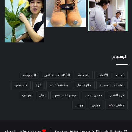
الوسوم
ألعاب
الألعاب
الترجمة
الذكاء الاصطناعي
السعودية
الشبكات العصبية
جائزة نوبل
سفينةفضائية
غزة
فلسطين
كرة القدم
مجدي سعيد
موسوعة جينيس
نوبل
هواتف
هواتف ذكية
هواوي
هونار
© حقوق النشر 2026، جميع الحقوق محفوظة |
تصميم وتطوير المواقع