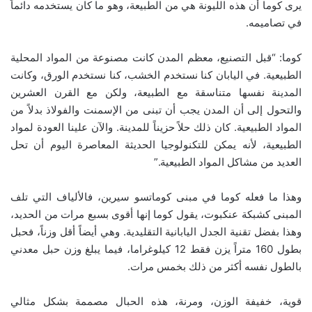
يرى كوما أن هذه الليونة هي من الطبيعة، وهو ما كان يستخدمه دائماً
في تصاميمه.
كوما: “قبل التصنيع، معظم المدن كانت مصنوعة من المواد المحلية
الطبيعية. في اليابان كنا نستخدم الخشب، كنا نستخدم الورق، وكانت
المدينة نفسها متناسقة مع الطبيعة، ولكن مع القرن العشرين
والتحول إلى أن المدن يجب أن تبنى من الإسمنت والفولاذ بدلاً من
المواد الطبيعية. كان ذلك حلاً حزيناً للمدينة. والآن علينا العودة لمواد
الطبيعية، لأنه يمكن للتكنولوجيا الحديثة المعاصرة اليوم أن تحل
العديد من مشاكل المواد الطبيعية.”
وهذا ما فعله كوما في مبنى كوماتسو سيرين، فالألياف التي تلف
المبنى كشبكة عنكبوت، يقول كوما إنها أقوى بسبع مرات من الحديد،
وهذا بفضل تقنية الجدل اليابانية التقليدية. وهي أيضاً أقل وزناً، فحبل
بطول 160 متراً يزن فقط 12 كيلوغراما، فيما يبلغ وزن حبل معدني
بالطول نفسه أكثر من ذلك بخمس مرات.
قوية، خفيفة الوزن، ومرنة، هذه الحبال مصممة بشكل مثالي