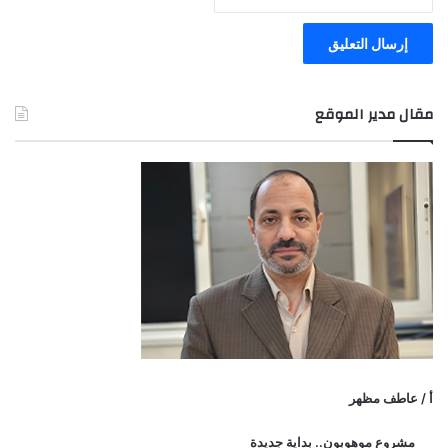
مقال مدير الموقع
أ / عاطف مظهر
مشروع موهوبون.. بداية جديدة