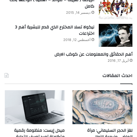
كامل
ديسمبر 14, 2015
نيكولا تسلا المخترع الذي قدم للبشرية أهم 3
اختراعات
أغسطس 12, 2018
أهم الحقائق والمعلومات عن كوكب الارض
أبريل 17, 2016
احدث المقالات
لغز الحجر السليماني: مرآة
ميدل إيست: منظومة رقمية
الماضي ونبوءة الزوال
متكاملة تعيد تعريف التجارة