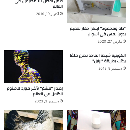
ضمن أفضل 10 مخترعين في
م
و
العالم
ن
ت
م
أكتوبر 19, 2019
ح
م
ل
ا
ي
“طه ومحمود” ابتكرا جهاز تعقيم
ر
بدون لمس في أسوان
ل
س
ا
مارس 27, 2020
ة
ل
ا
س
الكويتية شيخة الماجد تخترع قلمًا
ل
ك
يكتب بطريقة “برايل”
ت
ر
ديسمبر 9, 2018
م
ي
ا
و
ر
ق
إصدار “مبتكر” لأكبر مورد للجينوم
ي
ا
الكامل في العالم
ن
ر
ا
ئ
ديسمبر 3, 2023
ل
ل
ر
ض
ي
غ
ا
ط
ض