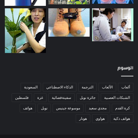
الوسوم
ألعاب
الألعاب
الترجمة
الذكاء الاصطناعي
السعودية
الشبكات العصبية
جائزة نوبل
سفينةفضائية
غزة
فلسطين
كرة القدم
مجدي سعيد
موسوعة جينيس
نوبل
هواتف
هواتف ذكية
هواوي
هونار