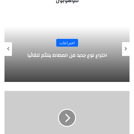
موهوبون
اختراعات
اختراع نوع جديد من المطاط يلتئم تلقائيا
د
ر
ا
س
ة
ت
ن