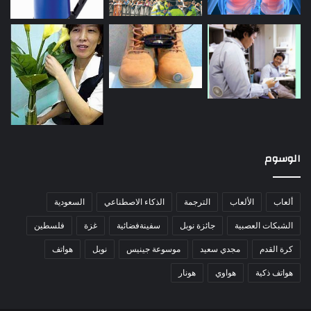
الوسوم
ألعاب
الألعاب
الترجمة
الذكاء الاصطناعي
السعودية
الشبكات العصبية
جائزة نوبل
سفينةفضائية
غزة
فلسطين
كرة القدم
مجدي سعيد
موسوعة جينيس
نوبل
هواتف
هواتف ذكية
هواوي
هونار