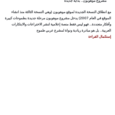
مشروع موهوبون.. بداية جديدة
مع انطلاق النسخة الجديدة لموقع موهوبون (وهي النسخة الثالثة منذ انشاء
الموقع في العام 2007) يدخل مشروع موهوبون مرحلة جديدة بطموحات كبيرة
وأفكار متجددة… فهو ليس فقط منصة إعلامية لنشر الاختراعات والابتكارات
العربية.. بل هو مبادرة ريادية ونواة لمشرع عربي طموح
إستكمال القراءة