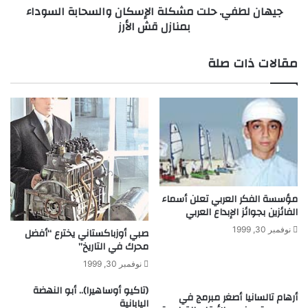
جيهان لطفي. حلت مشكلة الإسكان والسحابة السوداء
ل
.
بمنازل قش الأرز
إ
ح
ن
ل
ش
ت
مقالات ذات صلة
ا
م
ء
ش
و
ك
ز
ل
ا
ة
ر
ا
ة
ل
ل
إ
ل
س
مؤسسة الفكر العربي تعلن أسماء
أ
ك
الفائزين بجوائز الإبداع العربي
ف
ا
ك
ن
نوفمبر 30, 1999
صبي أوزباكستاني يخترع “أفضل
ا
و
محرك في التاريخ”
ر
ا
نوفمبر 30, 1999
ا
ل
ل
س
(تاكيو أوساهيرا).. أبو النهضة
أرهام تالسانيا أصغر مبرمج في
ج
ح
اليابانية