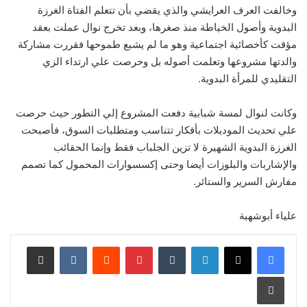
‬وخالفت العرف العرايشي والذي يقضي بأن تتعلم الفتاة الغرزة
البدوية وأصول الخياطة منذ صغرها،‮ ‬وبعد تخرج نوال عملت بعقد
مؤقت كأخصائية اجتماعية وهو ما لم يشبع طموحها فقررت مشاركة
والدتها مشروعها وتعلمت أصوله بل وحرصت علي ارتداء الزي
التقليدي للمرأة البدوية‮.‬
وكانت لنوال لمسة شبابية دفعت المشروع إلي التطور حيث حرصت
علي تحديث الموديلات بأفكار تتناسب ومتطلبات السوق،‮ ‬فأصبحت
الغرزة البدوية الشهيرة لا تزين الجلباب فقط وإنما الحقائب
والإشاربات والبلوزات أيضا وحتى إكسسوارات المحمول كما تصمم
مفارش السرير والستائر‮.
علياء أبوشهبة
لينكدإن
‏Tumblr
بينتيريست
‏Reddit
‏VKontakte
مشاركة عبر البريد
طباعة