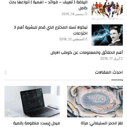
الرياضة ( تعريف – فوائد – اهمية ) انواعها بحث
كامل
ديسمبر 14, 2015
نيكولا تسلا المخترع الذي قدم للبشرية أهم 3
اختراعات
أغسطس 12, 2018
أهم الحقائق والمعلومات عن كوكب الارض
أبريل 17, 2016
احدث المقالات
لغز الحجر السليماني: مرآة
ميدل إيست: منظومة رقمية