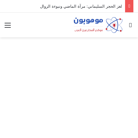
لغز الحجر السليماني: مرآة الماضي ونبوءة الزوال
بحث عن
الق