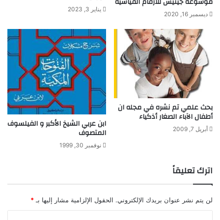
موسوعة جينيس للأرقام القياسية
د
ا
يناير 3, 2023
ي
ب
ديسمبر 16, 2020
د
ة
ة
ا
ل
س
و
د
ا
ء
بحث علمي تم نشره في مجله ان
ب
أطفال الآباء الصغار أذكياء
م
ابن عربي الشيخ الأكبر و الفيلسوف
ن
أبريل 7, 2009
المتصوف
ا
نوفمبر 30, 1999
ز
ل
اترك تعليقاً
ق
ش
ا
ل
لن يتم نشر عنوان بريدك الإلكتروني.
الحقول الإلزامية مشار إليها بـ
*
أ
ا