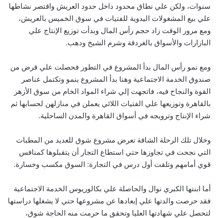
سنوات،‮ ‬ولكن علي نطاق محدود داخل حدود العريش واقتصر نشاطها
علي بيع المشغولات اليدوية للفتيات في سوق الخميس بالعريش،‮
‬ومع مرور الوقت زاد حجم رأس المال وبدأت توزيع الإنتاج علي
البازارات والأسواق بالغردقة وشرم الشيخ ودهب‮.‬
ومع نمو رأس المال بدأ المشروع في التطور فحصلت علي قرض من
صندوق الخدمة الاجتماعية وهنا بدأ المشروع ينمو وتكتمل عناصر
القوة والنجاح فيه،‮ ‬فاتجهت إلي شراء المواد الخام من سوق الأزهر
بالقاهرة وتوزيعها علي الفتيات اللائي يعملن في منازلهن لحسابها ثم
شراء الإنتاج وترويجه في أسواق القاهرة والمدن الساحلية‮.‬
وخلال تلك الرحلة الشاقة تعرض مشروع‮ شوق‮ ‬للعديد من المطبات
التي نجحت في تجاوزها حتي استطاع التجار أن‮ ‬يتقبلوها كمنافس
قوي‮ ‬أمامهم وتلقت أول درس في‮ ‬التجارة‮: السوق مكسب وخسارة‮.‬
أما ابنتها الكبري نوال والحاصلة علي بكالوريوس الخدمة الاجتماعية
فقد حرصت والدتها علي إبعادها عن مشروعها حتي لا يشغلها دراستها
لتحصل علي شهادتها العليا وتحقق ما حرمت منه الحاجة‮ شوق‮‬،‮