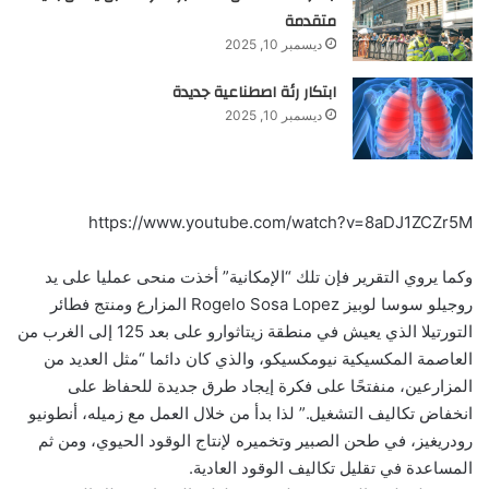
متقدمة
ديسمبر 10, 2025
ابتكار رئة اصطناعية جديدة
ديسمبر 10, 2025
https://www.youtube.com/watch?v=8aDJ1ZCZr5M
وكما يروي التقرير فإن تلك “الإمكانية” أخذت منحى عمليا على يد
روجيلو سوسا لوبيز Rogelo Sosa Lopez المزارع ومنتج فطائر
التورتيلا الذي يعيش في منطقة زيتاثوارو على بعد 125 إلى الغرب من
العاصمة المكسيكية نيومكسيكو، والذي كان دائما “مثل العديد من
المزارعين، منفتحًا على فكرة إيجاد طرق جديدة للحفاظ على
انخفاض تكاليف التشغيل.” لذا بدأ من خلال العمل مع زميله، أنطونيو
رودريغيز، في طحن الصبير وتخميره لإنتاج الوقود الحيوي، ومن ثم
المساعدة في تقليل تكاليف الوقود العادية.