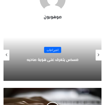
موهوبون
المجلة
طفل مصري يخرج قصاصات الورق من أنفه
وفمه
ا
ل
س
ع