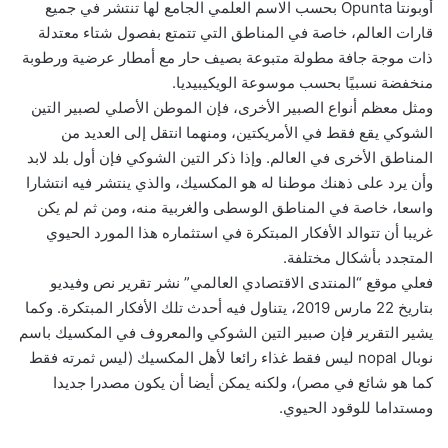
أوبونتا Opunta بحسب الاسم العلمي الجامع لها تنتشر في جميع
قارات العالم، خاصة في المناطق التي تتمتع بفصول شتاء معتدلة
ذات موجة جافة مطولة متبوعة بصيف حار مع أمطار عرضية ورطوبة
منخفضة نسبيًا بحسب موسوعة الويكيبيديا.
ومثل معظم أنواع الصبير الأخرى، فإن الموطن الأصلي لصبير التين
الشوكي يقع فقط في الأمريكتين، ومنهما انتقل إلى العديد من
المناطق الأخرى في العالم. وإذا ذكر التين الشوكي فإن أول بلد لابد
وأن يرد على ذهنك موطنا له هو المكسيك، والذي ينتشر فيه انتشارا
واسعا، خاصة في المناطق الوسطى والغربية منه، ومن ثم لم يكن
غريبا أن تتوالد الأفكار المبتكرة في استثماره هذا المورد الحيوي
المتجدد بأشكال مختلفة.
فعلي موقع “المنتدى الاقتصادي العالمي” نشر تقرير نص وفيديو
بتاريخ 22 مارس 2019، يتناول فيه أحدث تلك الأفكار المبتكرة. وكما
يشير التقرير فإن صبير التين الشوكي والمعروف في المكسيك باسم
نوبال nopal ليس فقط غذاء رائعا لأهل المكسيك (ليس ثمرته فقط
كما هو شائع في مصر)، ولكنه يمكن أيضا أن يكون مصدرا جديدا
ومستداما للوقود الحيوي.