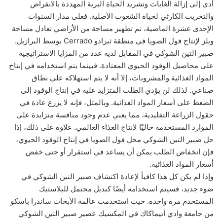
أدى إلى إزالة الغابات وتشريد الحياة البرية المهددة بالانقراض
والتخريب الكارثي لحياة الشعوب الأصلية. فعلى مدار السنوات
الإحدى عشرة الماضية، تم تطهير مساحة من الأراضي تعادل مساحة
ويلز لإنتاج فول الصويا في منطقة ثيرادو Cerrado بوسط البرازيل.
صبير التين الشوكي في المقابل لديه عدد من المزايا الاستراتيجية
على محاصيل الوقود الحيوي المعتادة. فبينما يتم استخدامه في إنتاج
المواد الغذائية والمشروبات، إلا أنه لا يتم استهلاكه على نطاق
صناعي. لذلك لن يؤدي الطلب المتزايد عليه في إنتاج الوقود إلى
الضغط على أسعار المواد الغذائية. وبالمثل، فإنه لا يزرع عادة في
حقول الزراعة التقليدية، مما يعني عدم وجود منافسة متزايدة على
الموارد المستخدمة حاليًا لإنتاج الغذاء العالمي. علاوة على ذلك، إذا
حل صبير التين الشوكي محل فول الصويا في إنتاج الوقود الحيوي،
فإن انخفاض الطلب يمكن أن يساعد في استقرار أو حتى خفض
أسعار المواد الغذائية.
وإذا لم يكن كل هذا كافياً لإعادة اكتشاف صبير التين الشوكي في
ضوء جديد، فسيتم استخدامه أيضًا كبديل محتمل للبلاستيك
المستخدم مرة واحدة. حيث استخدمت عالمة الأبحاث ساندرا باسكو
من جامعة وادي أتيماكاك في المكسيك عصير صبير التين الشوكي