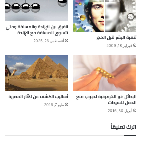
أ
ل
ع
ا
الفرق بين الإزاحة والمسافة ومتي
ب
تتسوى المسافة مع الإزاحة
ا
تنمية البشر قبل الحجر
أغسطس 26, 2025
ل
فبراير 18, 2009
أ
ط
ف
ا
ل
و
أ
البدائل غير الهرمونية لحبوب منع
أساليب الكشف عن الأثار المصرية
خ
الحمل للسيدات
ت
مايو 7, 2016
ر
أبريل 30, 2016
ع
و
اترك تعليقاً
أ
ن