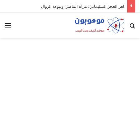
لغز الحجر السليماني: مرآة الماضي ونبوءة الزوال
بحث عن
الق