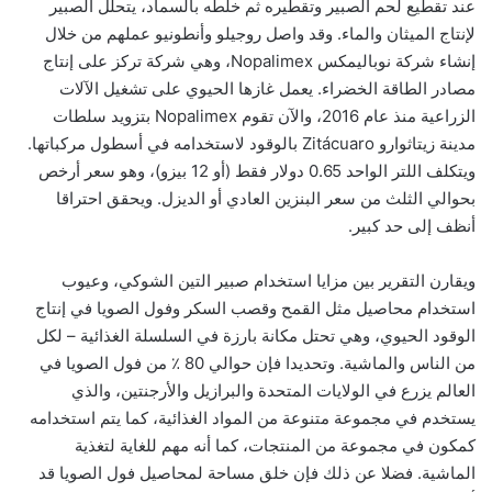
عند تقطيع لحم الصبير وتقطيره ثم خلطه بالسماد، يتحلل الصبير
لإنتاج الميثان والماء. وقد واصل روجيلو وأنطونيو عملهم من خلال
إنشاء شركة نوباليمكس Nopalimex، وهي شركة تركز على إنتاج
مصادر الطاقة الخضراء. يعمل غازها الحيوي على تشغيل الآلات
الزراعية منذ عام 2016، والآن تقوم Nopalimex بتزويد سلطات
مدينة زيتاثوارو Zitácuaro بالوقود لاستخدامه في أسطول مركباتها.
ويتكلف اللتر الواحد 0.65 دولار فقط (أو 12 بيزو)، وهو سعر أرخص
بحوالي الثلث من سعر البنزين العادي أو الديزل. ويحقق احتراقا
أنظف إلى حد كبير.
ويقارن التقرير بين مزايا استخدام صبير التين الشوكي، وعيوب
استخدام محاصيل مثل القمح وقصب السكر وفول الصويا في إنتاج
الوقود الحيوي، وهي تحتل مكانة بارزة في السلسلة الغذائية – لكل
من الناس والماشية. وتحديدا فإن حوالي 80 ٪ من فول الصويا في
العالم يزرع في الولايات المتحدة والبرازيل والأرجنتين، والذي
يستخدم في مجموعة متنوعة من المواد الغذائية، كما يتم استخدامه
كمكون في مجموعة من المنتجات، كما أنه مهم للغاية لتغذية
الماشية. فضلا عن ذلك فإن خلق مساحة لمحاصيل فول الصويا قد