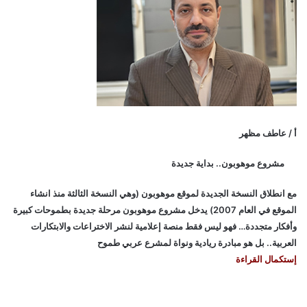
أ / عاطف مظهر
مشروع موهوبون.. بداية جديدة
مع انطلاق النسخة الجديدة لموقع موهوبون (وهي النسخة الثالثة منذ انشاء
الموقع في العام 2007) يدخل مشروع موهوبون مرحلة جديدة بطموحات كبيرة
وأفكار متجددة… فهو ليس فقط منصة إعلامية لنشر الاختراعات والابتكارات
العربية.. بل هو مبادرة ريادية ونواة لمشرع عربي طموح
إستكمال القراءة