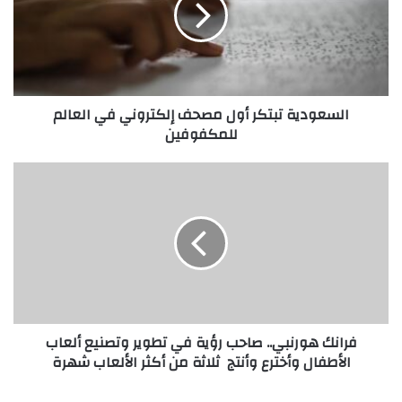
و
د
ي
ة
ت
السعودية تبتكر أول مصحف إلكتروني في العالم
ب
للمكفوفين
ت
ك
ر
ف
أ
ر
و
ا
ل
ن
م
ك
ص
ه
ح
و
ف
ر
إ
ن
فرانك هورنبي.. صاحب رؤية في تطوير وتصنيع ألعاب
ل
ب
الأطفال وأخترع وأنتج ثلاثة من أكثر الألعاب شهرة
ك
ي
ت
.
ر
.