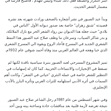
أسر التكرار والصنعة فعل ذلك للبناء وليس للهدم ، فأصبح فارسا في
مضمار الشعر الحديث.
وبدأ عبد الصبور في نشر أشعاره بالصحف وزادت شهرته بعد نشره
قصيدته “شنق زهران” خاصة بعد صدور ديوانه الأول “الناس في
بلادي” حيث جعله هذا الديوان بين رواد الشعر الحر مع نازك الملائكة،
و بدر شاكر السياب، وسرعان ما وظف صلاح عبد الصبور هذا النمط
الشعري الجديد في المسرح فأعاد الروح وبقوة الي المسرح الشعري
الذي خبا وهجه في العالم العربي منذ وفاة أحمد شوقي عام 1932م.
تميز المشروع المسرحي لعبد الصبور بنبرة سياسية ناقدة لكنها لم
تسقط في الإنحيازات والانتماءات الحزبية، كما كان له إسهامات في
التنظير للشعر خاصة في عمله النثري “حياتي في الشعر”، وكانت أهم
السمات في أثره الأدبي استلهامه للتراث العربي وتأثره البارز بالأدب
الإنجليزي.
وفي شهر أغسطس من عام 1981م رحل الشاعر صلاح عبد الصبور
نتيجة تعرضه لأزمة قلبية بعد مناقشات حادة وساخنة بينه وبين أحد