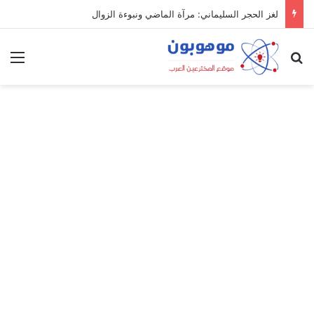
لغز الحجر السليماني: مرآة الماضي ونبوءة الزوال
بحث عن
الق