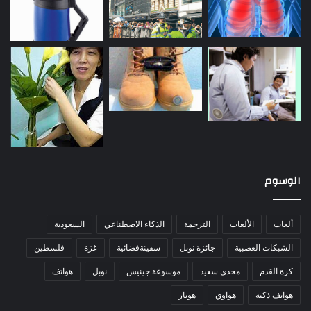
الوسوم
ألعاب
الألعاب
الترجمة
الذكاء الاصطناعي
السعودية
الشبكات العصبية
جائزة نوبل
سفينةفضائية
غزة
فلسطين
كرة القدم
مجدي سعيد
موسوعة جينيس
نوبل
هواتف
هواتف ذكية
هواوي
هونار