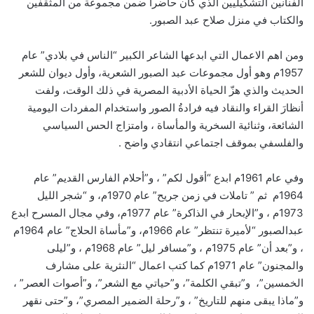
الفنانين التشكيليين الذي كان حاضرا ضمن مجموعة من المثقفين
والكتاب في منزل صلاح عبد الصبور.
ومن اهم الاعمال التي ابدعها الشاعر الكبير “الناس في بلادي” عام
1957م وهو أول مجموعات عبد الصبور الشعرية، وأول ديوان للشعر
الحديث والذي هزّ الحياة الأدبية المصرية في ذلك الوقت، ولفت
أنظارَ القراء والنقاد فيه فرادةُ الصور واستخدام المفردات اليومية
الشائعة، وثنائية السخرية والمأساة ، وامتزاج الحس السياسي
والفلسفي بموقف اجتماعي انتقادي واضح .
وفي عام 1961م ابدع “أقول لكم” ، و”أحلام الفارس القديم” عام
1964م ثم ” تاملات في زمن جريح” عام 1970م، و “شجر الليل
1973م ، و”الإبحار في الذاكرة” عام 1977م، وفي مجال المسرح ابدع
عبدالصبور “لأميرة تنتظر” عام 1966م، و”مأساة الحلاج” عام 1964م
، و”بعد أن” عام 1975م ، و”مسافر ليل” عام 1968م ، و”ليلى
والمجنون” عام 1971م كما كتب اعمال “النثرية على مشارف
الخمسين”، و”تبقي الكلمة”، و”حياتي مع الشعر”، و”أصوات العصر” ،
و”ماذا يبقى منهم للتاريخ” ، و”رحلة الضمير المصري”، و”حتى نقهر