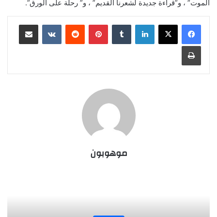
الموت” ، و”قراءة جديدة لشعرنا القديم” ، و” رحلة على الورق”.
لينكدإن
‏Tumblr
بينتيريست
‏Reddit
‏VKontakte
مشاركة عبر البريد
طباعة
موهوبون