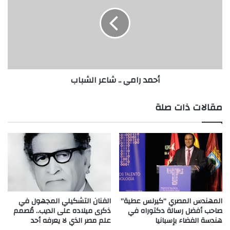
م
م
ل
د
ا
ر
ق
ا
ا
م
ل
ي
ا
.
أحمد رامي .. شاعر الشباب
د
.
ب
ش
ا
ا
مقالات ذات صلة
ل
ع
ع
ر
ر
ا
ب
ل
ي
ش
ب
ا
ب
المهندس المصري “كيرلس عطية”
الفنان التشكيلي المجهول في
صاحب أفضل رسالة دكتوراه في
ذكرى ميلاده على الديب.. مُصمم
هندسة الفضاء بإسبانيا
علم مصر الذي لا يعرفه أحد