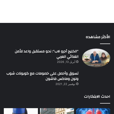
الأكثر مشاهده
“الخليج أجرو لاب”: نحو مستقبل واعد للأمن
الغذائي العربي
أبريل 13, 2026
تسوق وأحصل على خصومات مع كوبونات شوب
ونون وماكس فاشون
نوفمبر 22, 2021
احدث الابتكارات