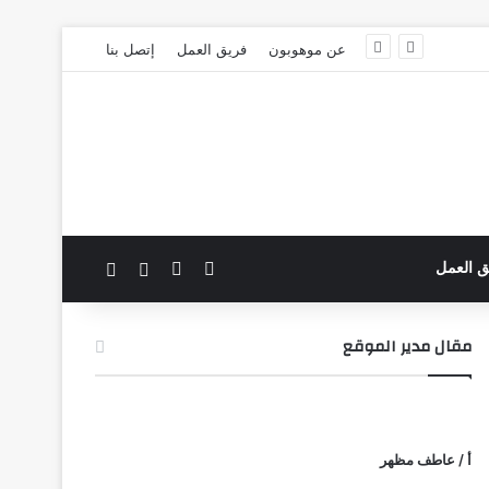
عن موهوبون
فريق العمل
إتصل بنا
‫X
فيسبوك
بحث عن
الوضع المظلم
ق العمل
مقال مدير الموقع
أ / عاطف مظهر