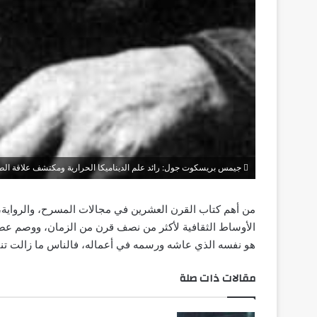
جيمس بريسكوت جول: رائد علم الديناميكا الحرارية ومكتشف علاقة الطا
من أهم كتاب القرن العشرين في مجالات المسرح، والرواية،
الأوساط الثقافية لأكثر من نصف قرن من الزمان، ووصم عصرا 
هو نفسه الذي عاشه ورسمه في أعماله، فالناس ما زالت تنتظ
مقالات ذات صلة