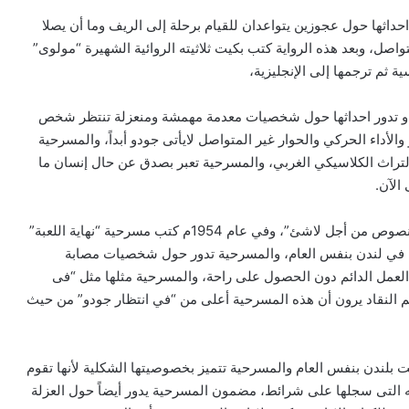
 وتدور احداثها حول عجوزين يتواعدان للقيام برحلة إلى الريف وما أن يصلا
اصل، وبعد هذه الرواية كتب بكيت ثلاثيته الروائية الشهيرة “مولوى”
ة ثم ترجمها إلى الإنجليزية،
ر جودو” و تدور احداثها حول شخصيات معدمة مهمشة ومنعزلة تنتظر شخص
الأداء الحركي والحوار غير المتواصل لايأتى جودو أبداً، والمسرحية
لتراث الكلاسيكي الغربي، والمسرحية تعبر بصدق عن حال إنسان ما
 الآن.
وفى عام 1951م كتب المجموعة القصصية الرائعة “قصص ونصوص من أجل لاشئ”، وفي عام 1954م كتب مسرحية “نهاية اللعبة”
 في لندن بنفس العام، والمسرحية تدور حول شخصيات مصابة
لعمل الدائم دون الحصول على راحة، والمسرحية مثلها مثل “فى
 النقاد يرون أن هذه المسرحية أعلى من “في انتظار جودو” من حيث
وعرضت بلندن بنفس العام والمسرحية تتميز بخصوصيتها الشكلية لأنها تقوم
التى سجلها على شرائط، مضمون المسرحية يدور أيضاً حول العزلة