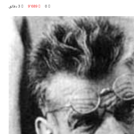
0
9٬689
3 دقائق