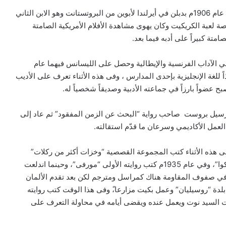
ولد الكاتب الايرلندي صمويل بار كلى بكيت في 13 أبريل من عام 1906م بدبلن في أيرلندا لأبوين من البروتستانت وهو الابن الثاني
صة لعبة الكريكيت وكان يهوى مشاهدة الأفلام الأمريكية الصامتة
متة كبيراً على أدبه فيما بعد.
ترينيتى بدبلن في عام 1923م وتخصص في الآداب الفرنسية والإيطالية وحصل على الليسانس فيهما عام
 حيث عمل أستاذاً للغة الإنجليزية بإحدى المدارس ، وفى هذه الأثناء تعرف على الأديب
ضواً بارزاً في جماعته الأدبية وصديقاً شخصياً له.
رنسي مارسيل بروست صاحب رواية “البحث عن الزمن المفقود” ثم عاد إلى
العمل الأكاديمي وسرعان ما قدّم استقالته.
صغيراً، وفى هذه الأثناء كتب المجموعة القصصية “وخزات أكثر من ركلات”
والتي دارت قصصها عن مغامرات طالب أيرلندي يدعى “بيلاكوا”، وفي عام 1935م كتب روايته الأولى “مورفى”، وحينما اندلعت
ك في صفوف المقاومة هناك كمراسل ومترجم لكن بعد تقدم الألمان
لدة “روسيليان” وعمل بكيت مزارعا،ً وفى هذا الوقت كتب روايته
يت السيد نوت ويعمل عنده ويقضى أيامه في محاولة التعرف على