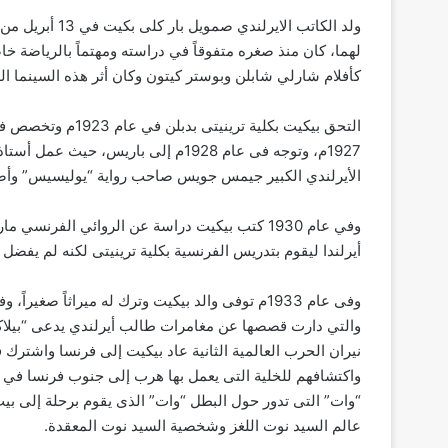
لهما، كان منذ صغره متفوقاً في دراسته ومهتماً بالرياضة خا
كأفلام شارلي شابلن وبوستر كيتون وكان أثر هذه السينما الصا
التحق بيكيت بكلية 
1927م، وتوجه فى عام 1928م إلى باريس،
الأيرلندي الكبير جيمس جويس صاحب رواية “يوليسيس” وأصبح ع
وفي عام 1930 كتب بيكيت دراسة عن الروائي الف
أيرلندا ليقوم بتدريس الفرنسية بكلية ترينيتى لكنه لم يفضل 
وفى عام 1933م توفى والد بيكيت وترك له ميراثاً 
نيران الحرب العالمية الثانية عاد بيكيت إلى فرنسا واشتر
واكتشافهم للخلية التى يعمل بها هرب إلى جنوب فرنسا في ب
“وات” التى تدور حول البطل “وات” الذى يقوم برحلة إلى ب
عالم السيد نوت اللغز وشخصية السيد نوت المعقدة.