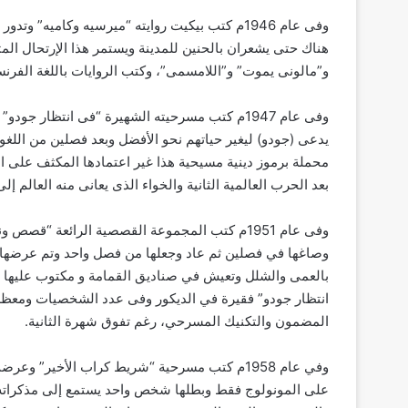
وفى عام 1946م كتب بيكيت روايته “ميرسيه وكاميه”
هناك حتى يشعران بالحنين للمدينة ويستمر هذا الإرتحال المتو
و”مالونى يموت” و”اللامسمى”، وكتب الروايات باللغة الفرنسي
وفى عام 1947م كتب مسرحيته الشهيرة “فى انتظا
يدعى (جودو) ليغير حياتهم نحو الأفضل وبعد فصلين من اللغو و
محملة برموز دينية مسيحية هذا غير اعتمادها المكثف على ا
بعد الحرب العالمية الثانية والخواء الذى يعانى منه العالم إلى
وصاغها في فصلين ثم عاد وجعلها من فصل واحد وتم عرضها
بالعمى والشلل وتعيش في صناديق القمامة و مكتوب عليها ا
انتظار جودو” فقيرة في الديكور وفى عدد الشخصيات ومعظم
المضمون والتكنيك المسرحي، رغم تفوق شهرة الثانية.
وفي عام 1958م كتب مسرحية “شريط كراب الأخير” 
على المونولوج فقط وبطلها شخص واحد يستمع إلى مذكراته 