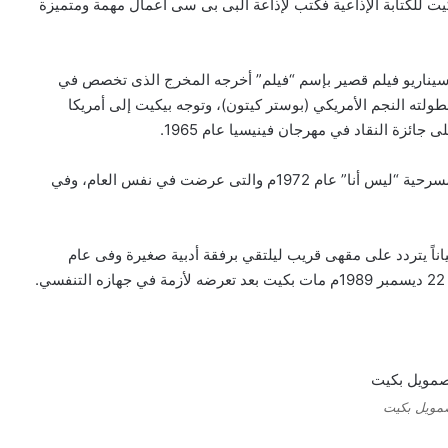
ت للكتابة الإذاعية فكتب لإذاعة البى بى سى أعمال مهمة ومتميزة
سرحية” وسيناريو فيلم قصير بإسم “فيلم” أخرجه المخرج الذى تخصص في
بطولته النجم الأمريكي (بوستر كيتون)، وتوجه بيكيت إلى أمريكا
ئزة النقاد في مهرجان فينيسيا عام 1965.
وفي عام 1969م حصل بكيت على جائزة نوبل للأدب وكتب مسرحية “ليس أنا” عام 1972م والتى عرضت في نفس العام، وفي
ياناً يتردد على مقهى قريب ليلتقي برفقة أدبية صغيرة وفى عام
مويل بكيت