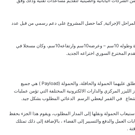
اتفاقيات مع عدد من الشركات اليابانية والصينية لتقديم مساعدات تقنية وذلك وفق
د انتهاء عدد من المراحل الإجرائية, كما حصل المشروع على دعم رسمي من قبل عدد
وكان القمر الصناعي الموجود في بوسطن بالولايات المتحدة وطوله 10سم – وعرضه10سم وارتفاعه10سم، وكان مسجلا في
دم المخترع السوري اختراعه الجديد.
يتألف القمر الصناعي السوري (أ-أ-1) من كتلتين رئيسيتين يطلق عليهما الحمولة والحافلة، والحمولة (Payload ) هي جميع
 الليزر المركزي والدارات الالكترونية المختلفة التي تؤمن عمليات
الإشعاع في القمر ليعطي الرسم الدعائي المطلوب بشكل جيد.
صص من القمر لاستيعاب الحمولة ونقلها إلى المدار المطلوب، ويقوم هذا الجزء بحفظ
بات العمل والدفع والتسيير إلى الفضاء ، بالإضافة إلى ذلك تمتلك
تة .