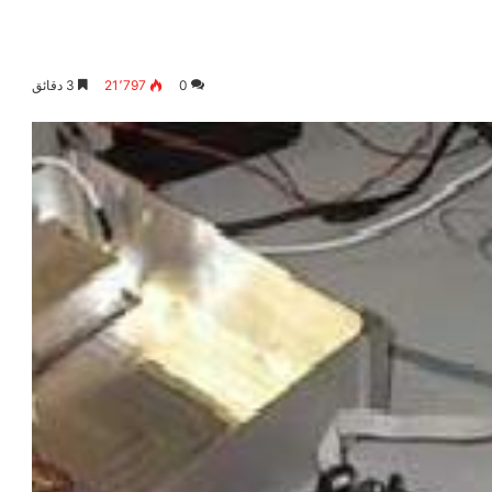
0
21٬797
3 دقائق