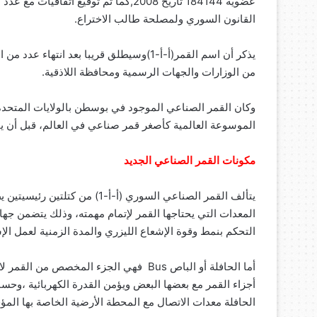
عضوية 184144 تاريخ 2008,كما تم توقيع 
القانون السوري ولمصلحة طالب الاختراع.
يذكر أن اسم القمر(أ-أ-1)وسيطلق قريبا بع
من الوزارات والجهات الرسمية ومحافظة اللاذقية.
الموسوعة العالمية كأصغر قمر صناعي في العالم، قبل أن يق
مكونات القمر الصناعي الجديد
المعدات التي يحتاجها القمر لإتمام مهمته، وذلك يتضمن جهاز
التحكم بنمط وقوة الإشعاع الليزري والمدة الزمنية لعمل 
أما الحافلة أو الباص Bus فهي الجزء المخ
أجزاء القمر مع بعضها البعض ويؤمن القدرة الكهربائية ،وحسا
الحافلة معدات الاتصال مع المحطة الأرضية الخاصة بها المؤق