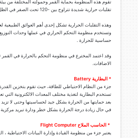
تقوم هذه المنظومة بحماية القمر وحمولته المختلفة من بيئة
تقلبات حرارية شديدة تتراوح بين -120 تحت الصفر في الظل ، الى 180درجة بوجود الأشعة الشمسية المباشرة .
وهذه التقلبات الحرارية تشكل إحدى أهم العوائق الطبيعية لع
وتستخدم منظومة التحكم الحراري في عملها وحدات التوزيع وال
حساسية للحرارة .
الاضافات.
* البطارية Battery
جزء من النظام الاحتياطي للطاقة، حيث تقوم بتخزين القدرة 
تستخدم البطارية لتغذية مختلف المعدات الالكترونية التي ت
بعد حمايتها من الحرارة بشكل جيد لحساسيتها وحتى لا تزيد 
في حال زيادة درجة الحرارة بشكل خطر ودارة تبريد مركزية ل
* الحاسب الملاح Flight Computer
يعتبر جزء من منظومة القيادة وإدارة البيانات الاحتياطية ، 