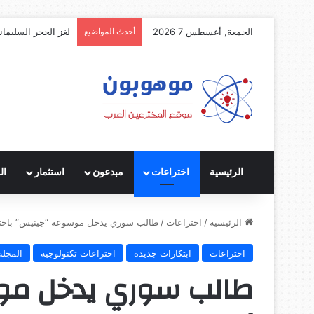
الجمعة, أغسطس 7 2026
أحدث المواضيع
لغز الحجر السليمان
الرئيسية
اختراعات
مبدعون
استثمار
ال
الرئيسية
/
اختراعات
/
طالب سوري يدخل موسوعة “جينيس” باخت
اختراعات
ابتكارات جديده
اختراعات تكنولوجيه
المجلة
طالب سوري يدخل موس