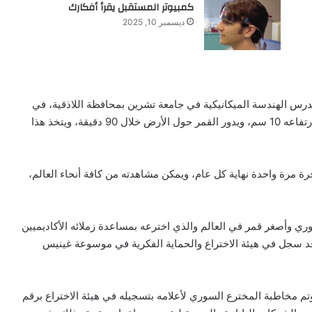
كمبيوتر المستقبل يقرأ أفكارك
ديسمبر 10, 2025
س الهندسة الميكانيكية في جامعة تشرين بمحافظة اللاذقية، في
اخترع قمرا صناعيا لا يتجاوز طوله 3 سم، وعرضه 3 سم، وارتفاعه 10 سم، ويدور القمر حول الأرض خلال 90 دقيقة، ويتخذ هذا
مرة واحدة نهاية كل عام، ويمكن مشاهدته من كافة أنحاء العالم،
ي وأصغر قمر في العالم والذي اخترعه بمساعدة زملائه الأكاديميين
وقد سجل في هيئة الاختراع والحماية الفكرية في موسوعة غينيس
م مخاطبة المخترع السوري لأعلامه بتسجيله في هيئة الاختراع برقم