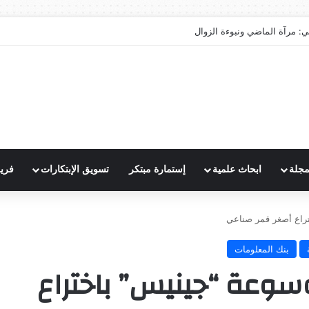
ي: مرآة الماضي ونبوءة الزوال
مجلة
ابحاث علمية
إستمارة مبتكر
تسويق الإبتكارات
فري
راع أصغر قمر صناعي
بنك المعلومات
وعة “جينيس” باختراع