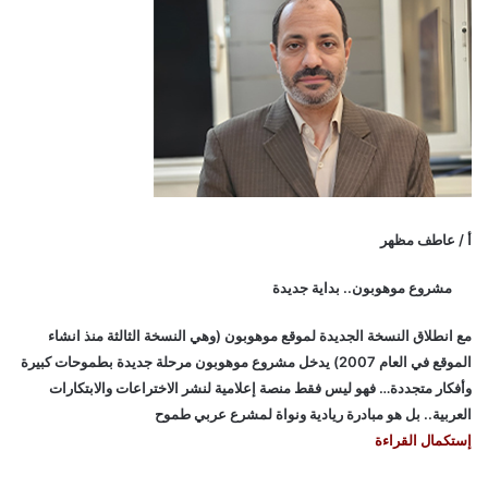
أ / عاطف مظهر
مشروع موهوبون.. بداية جديدة
مع انطلاق النسخة الجديدة لموقع موهوبون (وهي النسخة الثالثة منذ انشاء
الموقع في العام 2007) يدخل مشروع موهوبون مرحلة جديدة بطموحات كبيرة
وأفكار متجددة… فهو ليس فقط منصة إعلامية لنشر الاختراعات والابتكارات
العربية.. بل هو مبادرة ريادية ونواة لمشرع عربي طموح
إستكمال القراءة