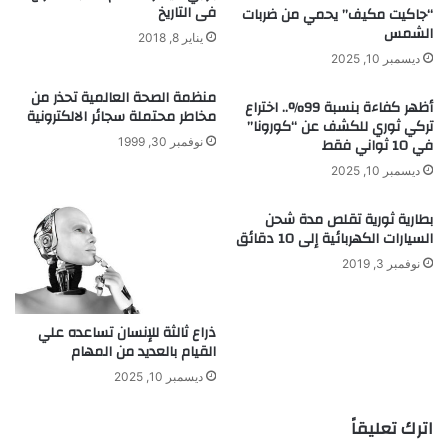
ح
فى التاريخ
“جاكيت مكيف” يحمي من ضربات
ك
الشمس
يناير 8, 2018
م
ديسمبر 10, 2025
ب
ا
منظمة الصحة العالمية تحذر من
أظهر كفاءة بنسبة 99%.. اختراع
مخاطر محتملة سجائر الالكترونية
ل
تركي ثوري للكشف عن “كورونا”
ح
في 10 ثواني فقط
نوفمبر 30, 1999
و
ديسمبر 10, 2025
ا
س
بطارية ثورية تقلص مدة شحن
ي
السيارات الكهربائية إلى 10 دقائق
ب
نوفمبر 3, 2019
ذراع ثالثة للإنسان تساعده علي
القيام بالعديد من المهام
ديسمبر 10, 2025
اترك تعليقاً