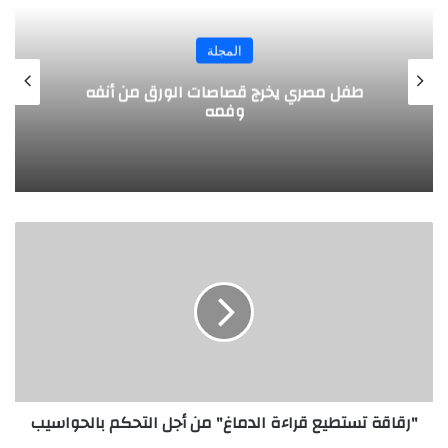
المجلة
طفل مصري يخرج قصاصات الورق من أنفه
وفمه
"
ر
ق
ا
ق
ة
ت
س
ت
"رقاقة تستطيع قراءة الدماغ" من أجل التحكم بالحواسيب
ط
ي