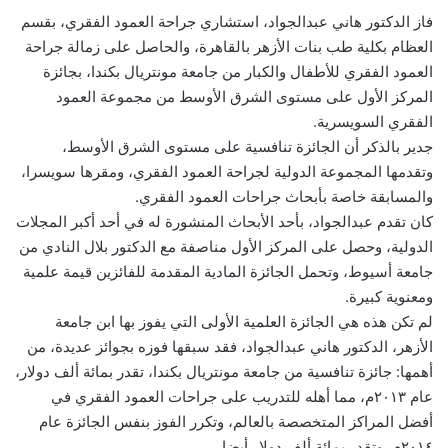
فاز الدكتور هاني عبدالجواد، استشاري جراحة العمود الفقري، بقسم
العظام بكلية طب بنات الأزهر بالقاهرة، والحاصل على زمالة جراحة
العمود الفقري للأطفال والكبار من جامعة مونتريال بكندا، بجائزة
المركز الأول على مستوى الشرق الأوسط من مجموعة العمود
الفقري السويسرية.
جدير بالذكر أن الجائزة تنافسية على مستوى الشرق الأوسط،
وتقدمها المجموعة الدولية لجراحة العمود الفقري، ومقرها سويسرا،
والمسابقة خاصة بأبحاث جراحات العمود الفقري.
كان تقدم عبدالجواد، بأحد الأبحاث المنشورة له في أحد أكبر المجلات
الدولية، وحصل على المركز الأول مناصفة مع الدكتور بلال النادي من
جامعة أسيوط، وتحمل الجائزة المادية المقدمة للفائزين قيمة علمية
ومعنوية كبيرة.
لم تكن هذه هي الجائزة العلمية الأولى التي يفوز بها ابن جامعة
الأزهر، الدكتور هاني عبدالجواد، فقد سبقها فوزه بجوائز عديدة، من
أهمها: جائزة تنافسية من جامعة مونتريال بكندا، تقدر بمائة ألف دولار،
عام ٢٠١٣م، مما أهله للتدريب على جراحات العمود الفقري في
أفضل المراكز المتخصصة بالعالم، وتكرر الفوز بنفس الجائزة عام
٢٠١٤م، وتقدر بمائة ألف دولار أيضا.