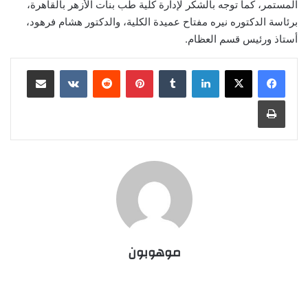
المستمر، كما توجه بالشكر لإدارة كلية طب بنات الأزهر بالقاهرة،
برئاسة الدكتوره نيره مفتاح عميدة الكلية، والدكتور هشام فرهود،
أستاذ ورئيس قسم العظام.
لينكدإن
‏Tumblr
بينتيريست
‏Reddit
‏VKontakte
مشاركة عبر البريد
طباعة
موهوبون