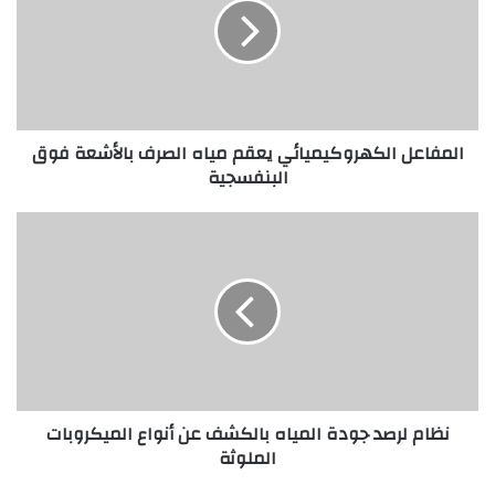
ف
ا
ع
ل
ا
ل
المفاعل الكهروكيميائي يعقم مياه الصرف بالأشعة فوق
ك
البنفسجية
ه
ر
و
ن
ك
ظ
ي
ا
م
م
ي
ل
ا
ر
ئ
ص
ي
د
ي
ج
نظام لرصد جودة المياه بالكشف عن أنواع الميكروبات
ع
و
الملوثة
ق
د
م
ة