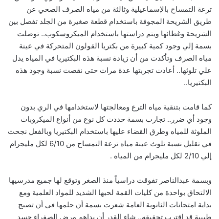
ترعة التمساح بالإسماعيلية وثالثة من مياه الصرف الصحي عن
طريق الشريحة المجوفة باستخدام قطعة صغيرة من الجلد تفصل بين
الشريحة وغطائها ويتم دراستها باستخدام الميكروسكوب.. توصلت
بسمة إلي وجود كمية كبيرة من بكتريا القولون المتحركة في عينة
مياه الصرف وتأكدت من أن زيادة نسبة هذه البكتيريا في المياه يدل
علي تلوثها.. أعادت تجربتها عدة مرات حتى نقصت نسبة وجود هذه
البكتيريا..
كما قامت بتنقية مياه الترع ومعالجتها لاستخدامها في الري بدون
وجود أي ضرر.. تجارب بسمة حددت كل نوع من أنواع الميكروبات
الملوثة للمياه وطرق القضاء عليها باستخدام البكتيريا وبالفعل نجحت
في تقليل نسبة تلوث عينة مياه ترعة التمساح من 6/10 لكل مليجرام
إلي 2/10 لكل مليجرام من المياه .
وبسمة عبدالناصر تفوقت دراسياً منذ الصغر وتوقع لها جميع مدرسيها
الالتحاق بواحدة من كليات القمة لحبها الشديد للمواد العلمية ومع
بداية امتحانات الثانوية العامة شعرت بسمة أن حلمها في أن تصبح
طبيبة قد اقترب تحقيقه.. شاء القدر أن يداهم مرض الصفراء جسد