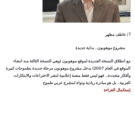
أ / عاطف مظهر
مشروع موهوبون.. بداية جديدة
مع انطلاق النسخة الجديدة لموقع موهوبون (وهي النسخة الثالثة منذ انشاء
الموقع في العام 2007) يدخل مشروع موهوبون مرحلة جديدة بطموحات كبيرة
وأفكار متجددة… فهو ليس فقط منصة إعلامية لنشر الاختراعات والابتكارات
العربية.. بل هو مبادرة ريادية ونواة لمشرع عربي طموح
إستكمال القراءة