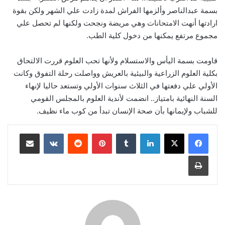
بسمة عبدالناصر وألزمها الفراش لمدة زادت علي الشهر ولكن بقوة
ارادتها أنهت الامتحانات وهي مريضة ونجحت ولكنها لم تحصل علي
مجموع مرتفع يمكنها من دخول كلية الطب.
قاومت بسمة اليأس والاستسلام ولأنها تحب العلوم قررت الالتحاق
بكلية العلوم الزراعية والبيئية بالعريش وواصلت رحلة التفوق وكانت
الأولي علي دفعتها في الثلاث سنوات الأولي وتستعد حاليا لإنهاء
السنة النهائية بامتياز.. انضمت لأندية العلوم بالمجلس القومي
للشباب ولإيمانها بأن صحة الإنسان تبدأ من كوب ماء نظيف.
لينكدإن
‏Tumblr
بينتيريست
‏Reddit
‏VKontakte
مشاركة عبر البريد
طباعة