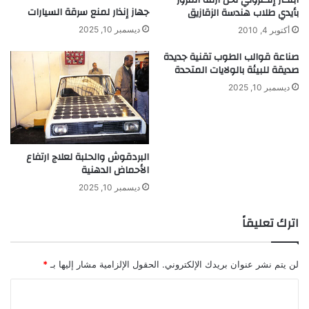
جهاز إنذار لمنع سرقة السيارات
بأيدي طلاب هندسة الزقازيق
ن
ي
ف
ك
ديسمبر 10, 2025
أكتوبر 4, 2010
س
ر
صناعة قوالب الطوب تقنية جديدة
ج
و
صديقة للبيئة بالولايات المتحدة
ي
ب
ة
ا
ديسمبر 10, 2025
ت
ا
ل
م
البردقوش والحلبة لعلاج ارتفاع
ل
الأحماض الدهنية
و
ديسمبر 10, 2025
ث
ة
اترك تعليقاً
لن يتم نشر عنوان بريدك الإلكتروني.
الحقول الإلزامية مشار إليها بـ
*
ا