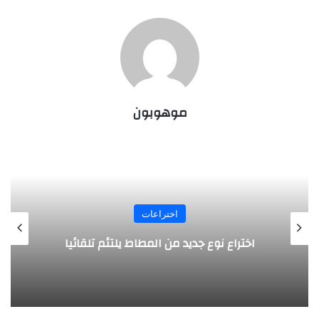
موهوبون
اختراعات
روبوت جديد لاستكشاف أعماق البحار