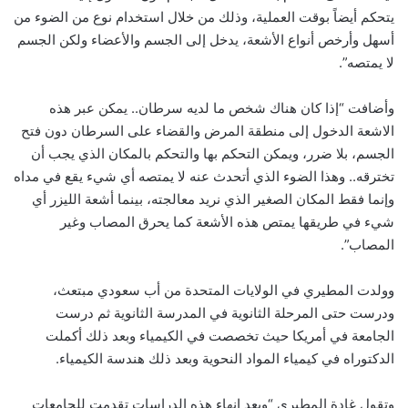
يتحكم أيضاً بوقت العملية، وذلك من خلال استخدام نوع من الضوء من
أسهل وأرخص أنواع الأشعة، يدخل إلى الجسم والأعضاء ولكن الجسم
لا يمتصه”.
وأضافت “إذا كان هناك شخص ما لديه سرطان.. يمكن عبر هذه
الاشعة الدخول إلى منطقة المرض والقضاء على السرطان دون فتح
الجسم، بلا ضرر، ويمكن التحكم بها والتحكم بالمكان الذي يجب أن
تخترقه.. وهذا الضوء الذي أتحدث عنه لا يمتصه أي شيء يقع في مداه
وإنما فقط المكان الصغير الذي نريد معالجته، بينما أشعة الليزر أي
شيء في طريقها يمتص هذه الأشعة كما يحرق المصاب وغير
المصاب”.
وولدت المطيري في الولايات المتحدة من أب سعودي مبتعث،
ودرست حتى المرحلة الثانوية في المدرسة الثانوية ثم درست
الجامعة في أمريكا حيث تخصصت في الكيمياء وبعد ذلك أكملت
الدكتوراه في كيمياء المواد النحوية وبعد ذلك هندسة الكيمياء.
وتقول غادة المطيري “وبعد إنهاء هذه الدراسات تقدمت للجامعات