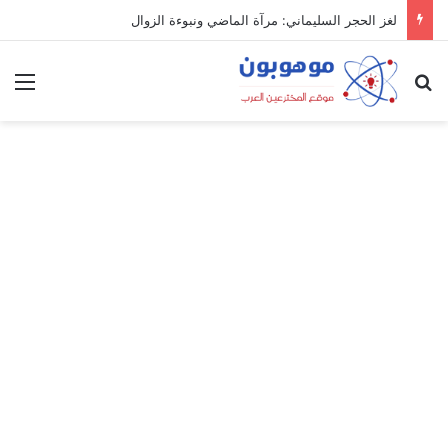
لغز الحجر السليماني: مرآة الماضي ونبوءة الزوال
بحث عن
الق