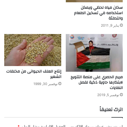
ا
م
سخان مياه لحظي ويمكن
ل
ص
استخدامه في تسخين الطعام
م
ر
والتدفئة
ي
ي
يناير 9, 2011
ا
ة
ه
إنتاج العلف الحيوانى من مخلفات
الشعير
مريم الحصري على منصة التتويج
لابتكارها حاوية ذكية لفصل
نوفمبر 30, 1999
النفايات
نوفمبر 5, 2019
اترك تعليقاً
لن يتم نشر عنوان بريدك الإلكتروني.
الحقول الإلزامية مشار إليها بـ
*