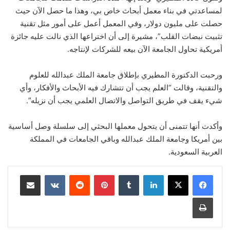
لمساعدتي في بناء معمل أبحاث خاص بي، وهذا ما حصل الآن حيث
حصلت على مليون دولار، وفي المعمل أعمل على أمور مثل تقنية
تثبيت نبضات القلب”، مشيرة إلى أن اختراعها الذي نالت عليه جائزة
أمريكية تحاول الجامعة الآن بيعه للشركات لإنتاجه.
ورحبت الدكتورة المطيري بإطلاق جامعة الملك عبدالله للعلوم
والتقنية، وقالت “العلم يجب أن تتشارك فيه الأبحاث والأفكار، وأي
شيء يقف في طريق التواصل والاتصال العلمي يجب أن نزيله”.
وأكدت أنها تتمنى أن يتحول معملها البحثي إلى سلسلة وصل أساسية
بين أمريكا وجامعة الملك عبدالله وباقي الجامعات في المملكة
العربية السعودية.
لينكدإن
‏Tumblr
بينتيريست
‏Reddit
‏VKontakte
مشاركة عبر البريد
طباعة