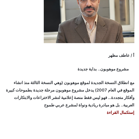
أ / عاطف مظهر
مشروع موهوبون.. بداية جديدة
مع انطلاق النسخة الجديدة لموقع موهوبون (وهي النسخة الثالثة منذ انشاء
الموقع في العام 2007) يدخل مشروع موهوبون مرحلة جديدة بطموحات كبيرة
وأفكار متجددة… فهو ليس فقط منصة إعلامية لنشر الاختراعات والابتكارات
العربية.. بل هو مبادرة ريادية ونواة لمشرع عربي طموح
إستكمال القراءة