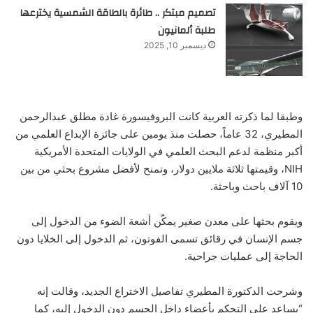
تصميم مبتكر .. طائرة بالطاقة الشمسية يخترعها
طلبة ألمانيون
ديسمبر 10, 2025
وطبقا لما ذكرته العربية كانت البروفيسورة غادة مطلق عبدالرحمن
المطيري، 32 عاماً، حصلت منذ يومين على جائزة الإبداع العلمي من
أكبر منظمة لدعم البحث العلمي في الولايات المتحدة الأمريكية
NIH، وقيمتها ثلاثة ملايين دولار، وتمنح لأفضل مشروع بحثي من بين
10 آلاف باحث وباحثة.
ويقوم بحثها على معدن صغير يمكّن أشعة الضوء من الدخول إلى
جسم الإنسان في رقائق تسمى الفوتون، ثم الدخول إلى الخلايا دون
الحاجة إلى عمليات جراحية.
وشرحت الدكتورة المطيري تفاصيل الاختراع الجديد، وقالت إنه
“يساعد على التحكم بأعضاء داخل الجسم دون الدخول إليه، كما