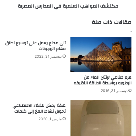
مكتشف المواهب العلمية في المدارس المصرية
ت
ا
ل
ه
ت
ب
مقالات ذات صلة
ق
ا
د
ل
م
ع
آلي مجنح يعمل على توسيع نطاق
ج
ل
مهام الروبوتات
ا
م
ئ
ي
ديسمبر 31, 2022
ز
ة
ة
ف
ل
ي
هرم صناعي لإنتاج الماء من
ت
الرطوبه بواسطة الطاقة النظيفه
ا
ك
ل
ديسمبر 31, 2016
ن
م
و
د
هكذا يمكن للذكاء الاصطناعي
ل
ا
تحويل نشاط المخ إلى كلمات
و
ر
مارس 1, 2020
ج
س
ي
ا
ا
ل